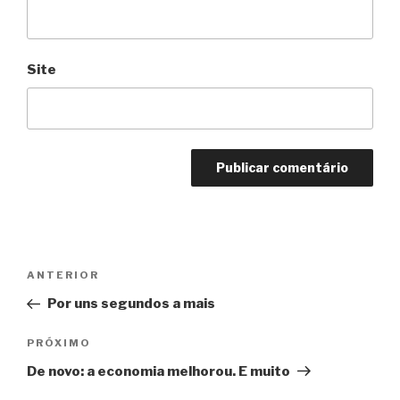
Site
Navegação
Anterior
ANTERIOR
de
Por uns segundos a mais
Post
Próximo
PRÓXIMO
De novo: a economia melhorou. E muito