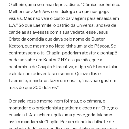
O olheiro, uma semana depois, disse: “Cómico excêntrico.
Melhor nos
sketches
com diálogo do que nos gags
visuais. Mas não vale o custo da viagem para ensaios em
L.A.” Só que Laemmle, o patrão da Universal, andava de
candeias às avessas com a sua vedeta, esse Jesus
Cristo da comédia que dava pelo nome de Buster
Keaton, que mesmo no Natal tinha um ar de Páscoa. Se
contratassem o tal Chaplin, poderiam atestar o pontapé
onde se sabe em Keaton? NY diz que não, que a
pantomima de Chaplin é fracativa, o tipo só é bom a falar
e ainda não se inventara o sonoro. Quinze dias e
Laemmle, manda-os fazer um ensaio, “mas não gastem
mais do que 300 dólares”.
O ensaio, reza o memo, nem foi mau, e o câmara, o
montador e o projecionista partiram a coco a rir. Chega o
ensaio a L.A. e acham aquilo uma pessegada. Mesmo
assim mandam vir Chaplin. Por um dinheirão: bilhete de
comboio, 5 dólares por dia e um quartinho esconso para