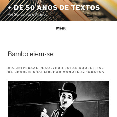
Pular
+ DE 50 ANOS DE TEXTOS
para
Por Sérgio Vaz e Amigos
o
conteúdo
Menu
Bamboleiem-se
::
A UNIVERSAL RESOLVEU TESTAR AQUELE TAL
DE CHARLIE CHAPLIN. POR MANUEL S. FONSECA