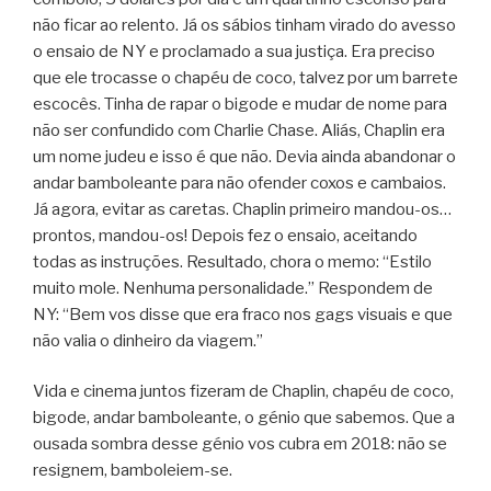
não ficar ao relento. Já os sábios tinham virado do avesso
o ensaio de NY e proclamado a sua justiça. Era preciso
que ele trocasse o chapéu de coco, talvez por um barrete
escocês. Tinha de rapar o bigode e mudar de nome para
não ser confundido com Charlie Chase. Aliás, Chaplin era
um nome judeu e isso é que não. Devia ainda abandonar o
andar bamboleante para não ofender coxos e cambaios.
Já agora, evitar as caretas. Chaplin primeiro mandou-os…
prontos, mandou-os! Depois fez o ensaio, aceitando
todas as instruções. Resultado, chora o memo: “Estilo
muito mole. Nenhuma personalidade.” Respondem de
NY: “Bem vos disse que era fraco nos gags visuais e que
não valia o dinheiro da viagem.”
Vida e cinema juntos fizeram de Chaplin, chapéu de coco,
bigode, andar bamboleante, o génio que sabemos. Que a
ousada sombra desse génio vos cubra em 2018: não se
resignem, bamboleiem-se.