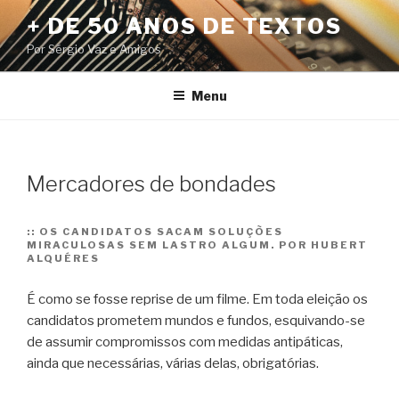
Pular
+ DE 50 ANOS DE TEXTOS
para
Por Sérgio Vaz e Amigos
o
conteúdo
Menu
Mercadores de bondades
::
OS CANDIDATOS SACAM SOLUÇÕES
MIRACULOSAS SEM LASTRO ALGUM. POR HUBERT
ALQUÉRES
É como se fosse reprise de um filme. Em toda eleição os
candidatos prometem mundos e fundos, esquivando-se
de assumir compromissos com medidas antipáticas,
ainda que necessárias, várias delas, obrigatórias.