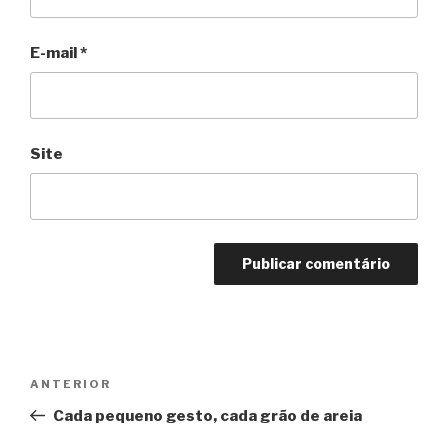
E-mail
*
Site
Navegação
Anterior
ANTERIOR
de
Cada pequeno gesto, cada grão de areia
Post