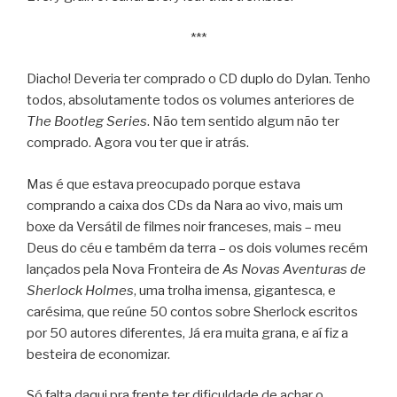
***
Diacho! Deveria ter comprado o CD duplo do Dylan. Tenho
todos, absolutamente todos os volumes anteriores de
The Bootleg Series
. Não tem sentido algum não ter
comprado. Agora vou ter que ir atrás.
Mas é que estava preocupado porque estava
comprando a caixa dos CDs da Nara ao vivo, mais um
boxe da Versátil de filmes noir franceses, mais – meu
Deus do céu e também da terra – os dois volumes recém
lançados pela Nova Fronteira de
As Novas Aventuras de
Sherlock Holmes
, uma trolha imensa, gigantesca, e
carésima, que reúne 50 contos sobre Sherlock escritos
por 50 autores diferentes, Já era muita grana, e aí fiz a
besteira de economizar.
Só falta daqui pra frente ter dificuldade de achar o