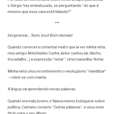
o Sérgio Vaz embatucado, se perguntando “do que é
mesmo que esse cara está falando?”
***
Sergiversar… Bom, isso! Bom demais!
Quando comecei a comentar muito que ia ver minha neta,
meu amigo Melchíades Cunha Júnior cunhou (ai, diacho,
trocadalho…) a expressão “netar”. Uma maravilha. Netar.
Minha neta criou recentemente o neologismo “mantilizar”
– cobrir-se com manta.
A língua vai aprendendo novas palavras.
Quando era mais jovem, e falava menos bobagens sobre
política, Caetano compôs “Outras palavras”, e usou este
título para o seu álbum.