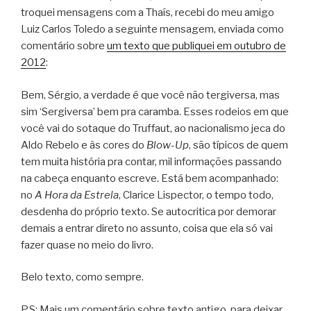
troquei mensagens com a Thaís, recebi do meu amigo
Luiz Carlos Toledo a seguinte mensagem, enviada como
comentário sobre
um texto que publiquei em outubro de
2012
:
Bem, Sérgio, a verdade é que você não tergiversa, mas
sim ‘Sergiversa’ bem pra caramba. Esses rodeios em que
você vai do sotaque do Truffaut, ao nacionalismo jeca do
Aldo Rebelo e às cores do
Blow-Up
, são típicos de quem
tem muita história pra contar, mil informações passando
na cabeça enquanto escreve. Está bem acompanhado:
no
A Hora da Estrela
, Clarice Lispector, o tempo todo,
desdenha do próprio texto. Se autocritica por demorar
demais a entrar direto no assunto, coisa que ela só vai
fazer quase no meio do livro.
Belo texto, como sempre.
P.S: Mais um comentário sobre texto antigo, para deixar