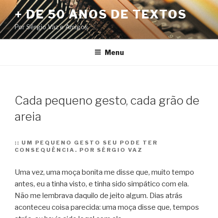
Pular
+ DE 50 ANOS DE TEXTOS
para
Por Sérgio Vaz e Amigos
o
conteúdo
Menu
Cada pequeno gesto, cada grão de
areia
::
UM PEQUENO GESTO SEU PODE TER
CONSEQUÊNCIA. POR SÉRGIO VAZ
Uma vez, uma moça bonita me disse que, muito tempo
antes, eu a tinha visto, e tinha sido simpático com ela.
Não me lembrava daquilo de jeito algum. Dias atrás
aconteceu coisa parecida: uma moça disse que, tempos