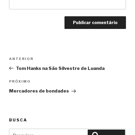
Navegação
Anterior
ANTERIOR
de
Tom Hanks na São Silvestre de Luanda
Post
Próximo
PRÓXIMO
Mercadores de bondades
BUSCA
Pesquisar