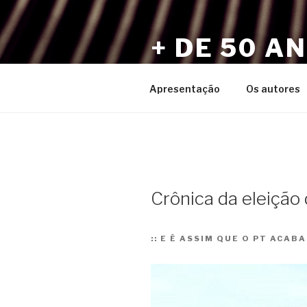
Pular
para
+ DE 50 A
o
conteúdo
Por Sérgio Vaz e Amigos
Apresentação
Os autores
Crônica da eleição 
::
E É ASSIM QUE O PT ACABA