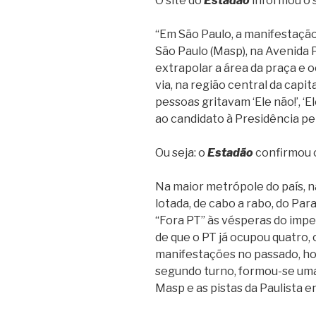
O site do
Estadão
informou o 
“Em São Paulo, a manifestação
São Paulo (Masp), na Avenida 
extrapolar a área da praça e 
via, na região central da capi
pessoas gritavam ‘Ele não!’, ‘E
ao candidato à Presidência pel
Ou seja: o
Estadão
confirmou o
Na maior metrópole do país, n
lotada, de cabo a rabo, do Pa
“Fora PT” às vésperas do imp
de que o PT já ocupou quatro, c
manifestações no passado, hoje
segundo turno, formou-se uma
Masp e as pistas da Paulista e