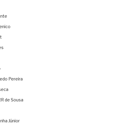
ente
enico
t
es
o
ledo Pereira
seca
RR de Sousa
nha Júnior