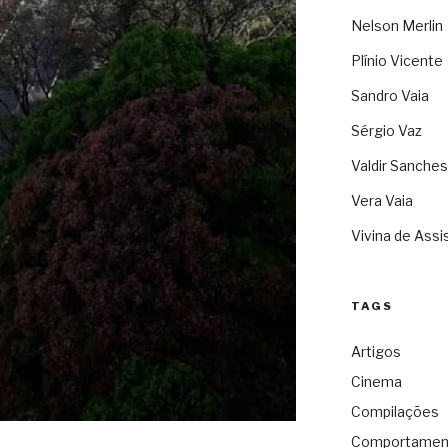
Nelson Merlin
Plínio Vicente
Sandro Vaia
Sérgio Vaz
Valdir Sanches
Vera Vaia
Vivina de Assi
TAGS
Artigos
Cinema
Compilações
Comportamen