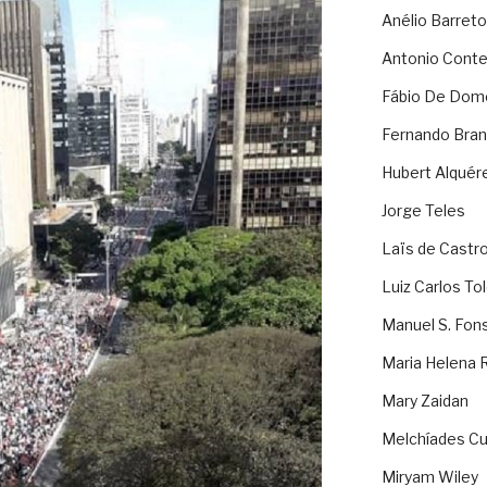
Anélio Barreto
Antonio Cont
Fábio De Dom
Fernando Bran
Hubert Alquér
Jorge Teles
Laïs de Castr
Luiz Carlos To
Manuel S. Fon
Maria Helena 
Mary Zaidan
Melchíades Cu
Miryam Wiley