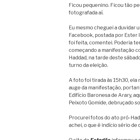
Ficou pequenino. Ficou tão p
fotografada aí.
Eu mesmo cheguei a duvidar um
Facebook, postada por Ester Ie
foi feita, comentei. Poderia t
começando a manifestação co
Haddad, na tarde deste sábado
turno da eleição.
A foto foi tirada às 15h30, el
auge da manifestação, portant
Edifício Baronesa de Arary, aq
Peixoto Gomide, debruçado so
Procurei fotos do ato pró-Had
achei, o que é indício sério d