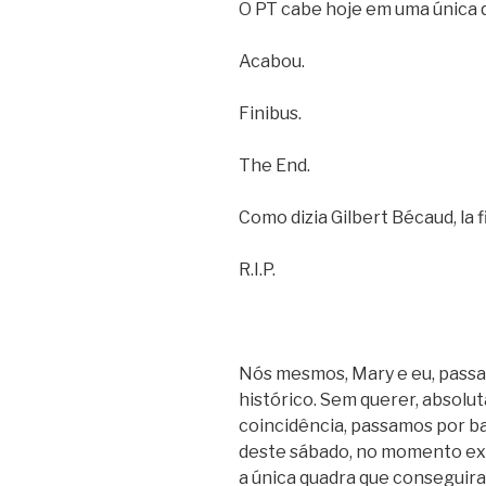
O PT cabe hoje em uma única q
Acabou.
Finibus.
The End.
Como dizia Gilbert Bécaud, la 
R.I.P.
Nós mesmos, Mary e eu, pass
histórico. Sem querer, absol
coincidência, passamos por ba
deste sábado, no momento ex
a única quadra que conseguira