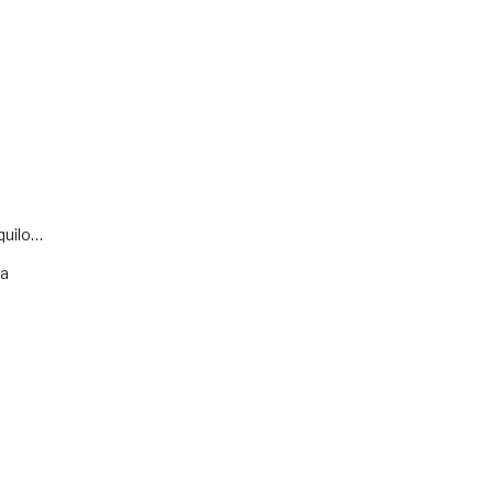
quilo…
va