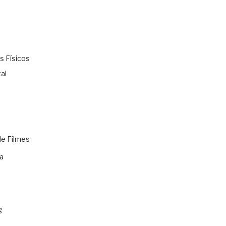
s Físicos
al
de Filmes
a
g