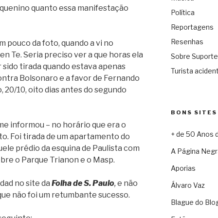
equenino quanto essa manifestação
Política
Reportagens
Resenhas
 pouco da foto, quando a vi no
n Te. Seria preciso ver a que horas ela
Sobre Suporte
er sido tirada quando estava apenas
Turista acident
ntra Bolsonaro e a favor de Fernando
, 20/10, oito dias antes do segundo
BONS SITES
a me informou – no horário que era o
+ de 50 Anos 
o. Foi tirada de um apartamento do
uele prédio da esquina de Paulista com
A Página Negr
bre o Parque Trianon e o Masp.
Aporias
dad no site da
Folha de S. Paulo
,
e não
Álvaro Vaz
e que não foi um retumbante sucesso.
Blague do Blo