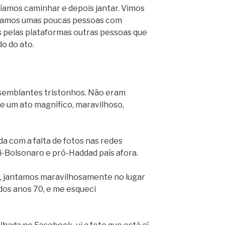
íamos caminhar e depois jantar. Vimos
vamos umas poucas pessoas com
s pelas plataformas outras pessoas que
o do ato.
semblantes tristonhos. Não eram
e um ato magnífico, maravilhoso,
a com a falta de fotos nas redes
i-Bolsonaro e pró-Haddad país afora.
, jantamos maravilhosamente no lugar
os anos 70, e me esqueci