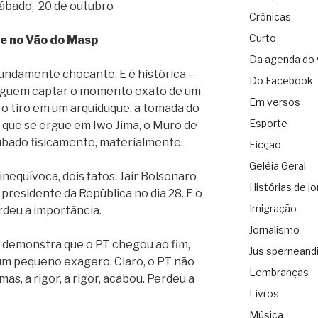
Sábado, 20 de outubro
Crônicas
Curto
e no Vão do Masp
Da agenda do 
undamente chocante. E é histórica –
Do Facebook
eguem captar o momento exato de um
Em versos
 o tiro em um arquiduque, a tomada do
Esporte
a que se ergue em Iwo Jima, o Muro de
ubado fisicamente, materialmente.
Ficção
Geléia Geral
nequívoca, dois fatos: Jair Bolsonaro
Histórias de jo
presidente da República no dia 28. E o
Imigração
rdeu a importância.
Jornalismo
o demonstra que o PT chegou ao fim,
Jus sperneand
 um pequeno exagero. Claro, o PT não
Lembranças
s, a rigor, a rigor, acabou. Perdeu a
Livros
Música