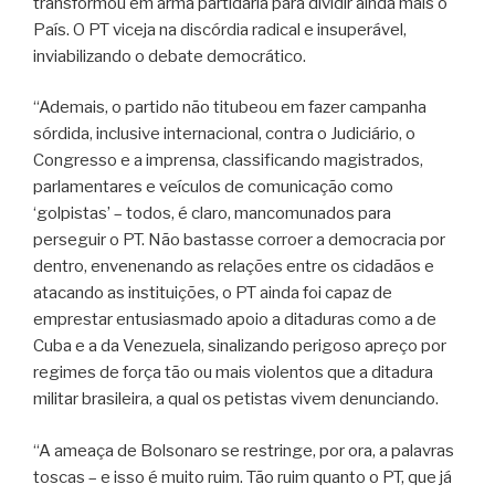
transformou em arma partidária para dividir ainda mais o
País. O PT viceja na discórdia radical e insuperável,
inviabilizando o debate democrático.
“Ademais, o partido não titubeou em fazer campanha
sórdida, inclusive internacional, contra o Judiciário, o
Congresso e a imprensa, classificando magistrados,
parlamentares e veículos de comunicação como
‘golpistas’ – todos, é claro, mancomunados para
perseguir o PT. Não bastasse corroer a democracia por
dentro, envenenando as relações entre os cidadãos e
atacando as instituições, o PT ainda foi capaz de
emprestar entusiasmado apoio a ditaduras como a de
Cuba e a da Venezuela, sinalizando perigoso apreço por
regimes de força tão ou mais violentos que a ditadura
militar brasileira, a qual os petistas vivem denunciando.
“A ameaça de Bolsonaro se restringe, por ora, a palavras
toscas – e isso é muito ruim. Tão ruim quanto o PT, que já