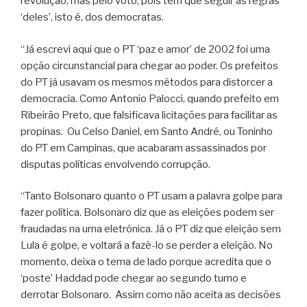
revolução, mas pelo voto, pois têm que seguir as regras
‘deles’, isto é, dos democratas.
“Já escrevi aqui que o PT ‘paz e amor’ de 2002 foi uma
opção circunstancial para chegar ao poder. Os prefeitos
do PT já usavam os mesmos métodos para distorcer a
democracia. Como Antonio Palocci, quando prefeito em
Ribeirão Preto, que falsificava licitações para facilitar as
propinas. Ou Celso Daniel, em Santo André, ou Toninho
do PT em Campinas, que acabaram assassinados por
disputas políticas envolvendo corrupção.
“Tanto Bolsonaro quanto o PT usam a palavra golpe para
fazer política. Bolsonaro diz que as eleições podem ser
fraudadas na urna eletrônica. Já o PT diz que eleição sem
Lula é golpe, e voltará a fazê-lo se perder a eleição. No
momento, deixa o tema de lado porque acredita que o
‘poste’ Haddad pode chegar ao segundo turno e
derrotar Bolsonaro. Assim como não aceita as decisões