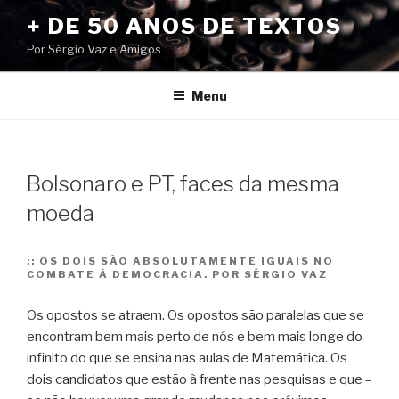
Pular
+ DE 50 ANOS DE TEXTOS
para
Por Sérgio Vaz e Amigos
o
conteúdo
Menu
Bolsonaro e PT, faces da mesma
moeda
::
OS DOIS SÃO ABSOLUTAMENTE IGUAIS NO
COMBATE À DEMOCRACIA. POR SÉRGIO VAZ
Os opostos se atraem. Os opostos são paralelas que se
encontram bem mais perto de nós e bem mais longe do
infinito do que se ensina nas aulas de Matemática. Os
dois candidatos que estão à frente nas pesquisas e que –