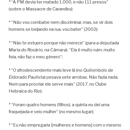
* “A PM devia ter matado 1.000, e não 111 presos”
(sobre o Massacre de Carandiru);
* “Não vou combater nem discriminar, mas, se vir dois
homens se beijando na rua, vou bater” (2002);
* “Não te estupro porque não merece” (
para a deputada
Maria do Rosário, na Câmara
). “Ela é muito ruim, muito
feia, não faz o meu gênero”;
* “O afrodescendente mais leve lá (
no Quilombolo de
Eldorado Paulista
) pesava sete arrobas. Não fazia nada.
Nem para procriar ele serve mais” (2017, no Clube
Hebraica do Rio);
* “Foram quatro homens (filhos), a quinta eu dei uma
fraquejada e veio mulher” (no mesmo lugar);
* “Eu não empregaria [mulheres e homens] com o mesmo