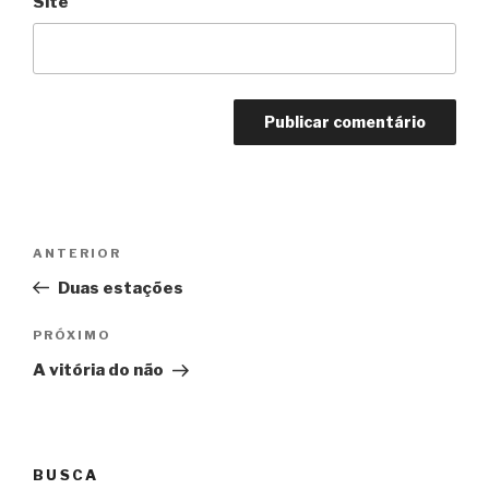
Site
Navegação
Anterior
ANTERIOR
de
Duas estações
Post
Próximo
PRÓXIMO
A vitória do não
BUSCA