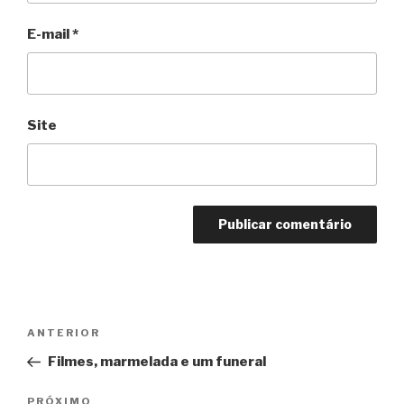
E-mail
*
Site
Navegação
Anterior
ANTERIOR
de
Filmes, marmelada e um funeral
Post
Próximo
PRÓXIMO