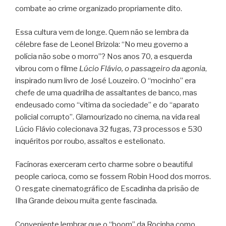
combate ao crime organizado propriamente dito.
Essa cultura vem de longe. Quem não se lembra da
célebre fase de Leonel Brizola: “No meu governo a
polícia não sobe o morro”? Nos anos 70, a esquerda
vibrou com o filme
Lúcio Flávio, o passageiro da agonia
,
inspirado num livro de José Louzeiro. O “mocinho” era
chefe de uma quadrilha de assaltantes de banco, mas
endeusado como “vítima da sociedade” e do “aparato
policial corrupto”. Glamourizado no cinema, na vida real
Lúcio Flávio colecionava 32 fugas, 73 processos e 530
inquéritos por roubo, assaltos e estelionato.
Facínoras exerceram certo charme sobre o beautiful
people carioca, como se fossem Robin Hood dos morros.
O resgate cinematográfico de Escadinha da prisão de
Ilha Grande deixou muita gente fascinada.
Conveniente lembrar que o “boom” da Rocinha como