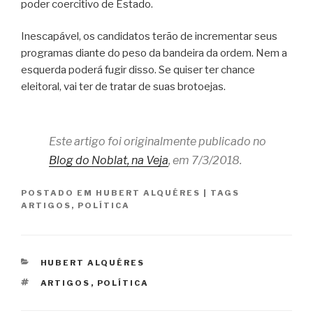
poder coercitivo de Estado.
Inescapável, os candidatos terão de incrementar seus
programas diante do peso da bandeira da ordem. Nem a
esquerda poderá fugir disso. Se quiser ter chance
eleitoral, vai ter de tratar de suas brotoejas.
Este artigo foi originalmente publicado no
Blog do Noblat, na Veja
, em 7/3/2018.
POSTADO EM
HUBERT ALQUÉRES
|
TAGS
ARTIGOS
,
POLÍTICA
CATEGORIAS
HUBERT ALQUÉRES
TAGS
ARTIGOS
,
POLÍTICA