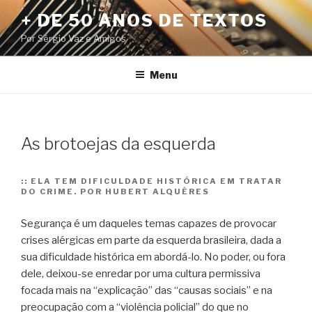
Pular
+ DE 50 ANOS DE TEXTOS
para
Por Sérgio Vaz e Amigos
o
conteúdo
Menu
As brotoejas da esquerda
::
ELA TEM DIFICULDADE HISTÓRICA EM TRATAR
DO CRIME. POR HUBERT ALQUÉRES
Segurança é um daqueles temas capazes de provocar
crises alérgicas em parte da esquerda brasileira, dada a
sua dificuldade histórica em abordá-lo. No poder, ou fora
dele, deixou-se enredar por uma cultura permissiva
focada mais na “explicação” das “causas sociais” e na
preocupação com a “violência policial” do que no