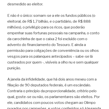
desmedido ao eleitor.
E não é o único: somam-se a ele os fundos públicos (o
eleitoral, de R$ 1,7 bilhão, e o partidário, de R$ 888
milhões), o privilégio para os ricos, que poderão
empenhar suas fortunas pessoais na campanha, o conto
da carochinha de que o caixa 2 foi excluído com o
advento do financiamento do Tesouro. E ainda a
permissão para coligações de conveniência ou os olhos
vesgos para os palanques antecipados – sabe-se lá
custeados por quem -, visíveis a olho nu e sem qualquer
punição.
A janela da infidelidade, que há dois anos mexeu com a
filiação de 90 deputados federais, é um escândalo.
Contraria o princípio da proporcionalidade, critério pelo
qual, goste-se ou não, os parlamentares são eleitos. Por
ele, candidatos com poucos votos chegam ao Olimpo
puxados por campeões, e votos conferidos só à legenda