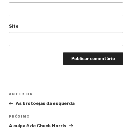
Site
Navegação
Anterior
ANTERIOR
de
As brotoejas da esquerda
Post
Próximo
PRÓXIMO
A culpa é de Chuck Norris