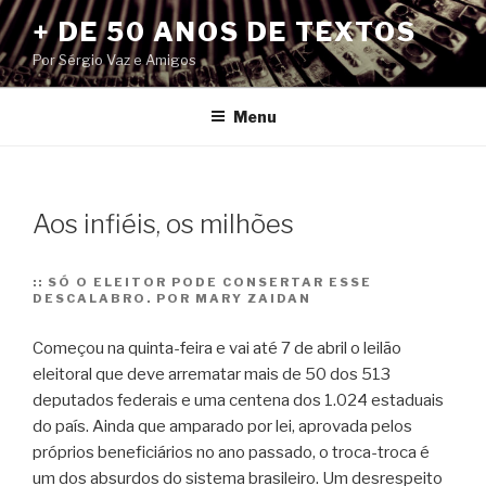
Pular
+ DE 50 ANOS DE TEXTOS
para
Por Sérgio Vaz e Amigos
o
conteúdo
Menu
Aos infiéis, os milhões
::
SÓ O ELEITOR PODE CONSERTAR ESSE
DESCALABRO. POR MARY ZAIDAN
Começou na quinta-feira e vai até 7 de abril o leilão
eleitoral que deve arrematar mais de 50 dos 513
deputados federais e uma centena dos 1.024 estaduais
do país. Ainda que amparado por lei, aprovada pelos
próprios beneficiários no ano passado, o troca-troca é
um dos absurdos do sistema brasileiro. Um desrespeito