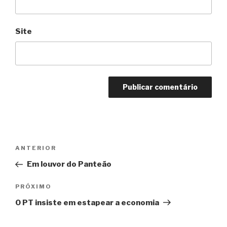
Site
Navegação
Anterior
ANTERIOR
de
Em louvor do Panteão
Post
Próximo
PRÓXIMO
O PT insiste em estapear a economia