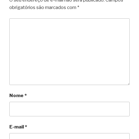
O seu endereço de e-mail não será publicado.
Campos
obrigatórios são marcados com
*
Nome
*
E-mail
*