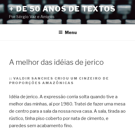
Pular
+ DE 50 ANOS DE TEXTOS
para
Por Sérgio Vaz e Amigos
o
conteúdo
Menu
A melhor das idéias de jerico
::
VALDIR SANCHES CRIOU UM CINZEIRO DE
PROPORÇÕES AMAZÔNICAS
Idéia de jerico. A expressão corria solta quando tive a
melhor das minhas, aí por 1980. Tratei de fazer uma mesa
de centro para a sala da nossa nova casa. A sala, tirada ao
rústico, tinha piso coberto por nata de cimento, e
paredes sem acabamento fino.