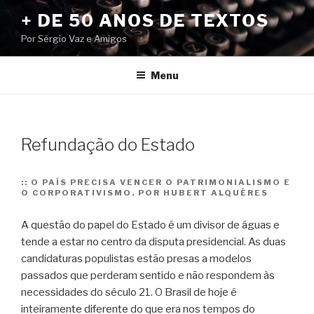
Pular
+ DE 50 ANOS DE TEXTOS
para
Por Sérgio Vaz e Amigos
o
conteúdo
Menu
Refundação do Estado
::
O PAÍS PRECISA VENCER O PATRIMONIALISMO E
O CORPORATIVISMO. POR HUBERT ALQUÉRES
A questão do papel do Estado é um divisor de águas e
tende a estar no centro da disputa presidencial. As duas
candidaturas populistas estão presas a modelos
passados que perderam sentido e não respondem às
necessidades do século 21. O Brasil de hoje é
inteiramente diferente do que era nos tempos do