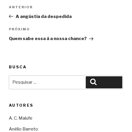
Navegação
Anterior
ANTERIOR
de
A angústia da despedida
Post
Próximo
PRÓXIMO
Quem sabe essa á a nossa chance?
BUSCA
Pesquisar
Pesquisar
por:
AUTORES
A. C. Malufe
Anélio Barreto