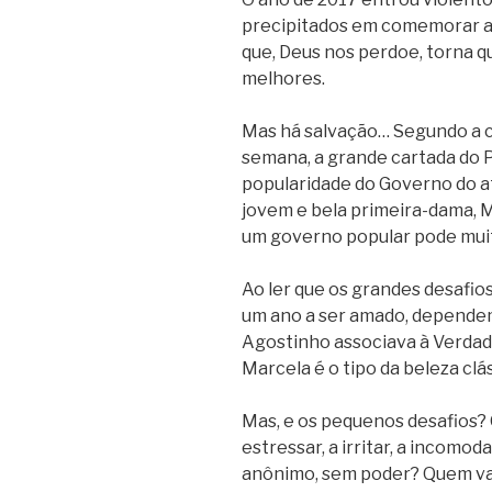
precipitados em comemorar a s
que, Deus nos perdoe, torna q
melhores.
Mas há salvação… Segundo a c
semana, a grande cartada do Pa
popularidade do Governo do at
jovem e bela primeira-dama, 
um governo popular pode muit
Ao ler que os grandes desafio
um ano a ser amado, dependem
Agostinho associava à Verdade
Marcela é o tipo da beleza clá
Mas, e os pequenos desafios? 
estressar, a irritar, a incomod
anônimo, sem poder? Quem vai