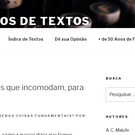
NOS DE TEXTOS
Índice de Textos
Dê sua Opinião
+ de 50 Anos de 
BUSCA
as que incomodam, para
Pesquisar
por:
UENAS COISAS FUNDAMENTAIS? POR
AUTORES
A. C. Malufe
, como a querer dizer que fomos