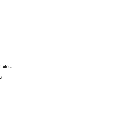
quilo…
va