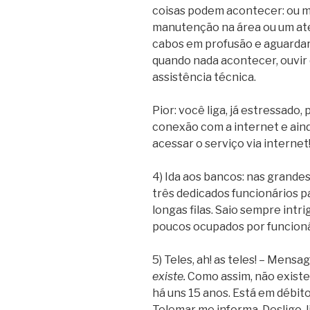
coisas podem acontecer: ou 
manutenção na área ou um at
cabos em profusão e aguardar
quando nada acontecer, ouvir 
assistência técnica.
Pior: você liga, já estressado
conexão com a internet e aind
acessar o serviço via internet
4) Ida aos bancos: nas grandes
três dedicados funcionários pa
longas filas. Saio sempre intr
poucos ocupados por funcion
5) Teles, ah! as teles! – Men
existe.
Como assim, não existe
há uns 15 anos. Está em débit
Telemar me informa. Desligo, l