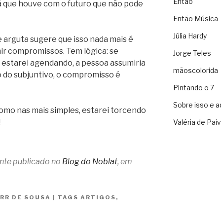
Então
á que houve com o futuro que não pode
Então Música
Júlia Hardy
 arguta sugere que isso nada mais é
ir compromissos. Tem lógica: se
Jorge Teles
 estarei agendando, a pessoa assumiria
mãoscolorida
 do subjuntivo, o compromisso é
Pintando o 7
Sobre isso e a
como nas mais simples, estarei torcendo
!
Valéria de Pai
ente publicado no
Blog do Noblat
, em
 RR DE SOUSA
|
TAGS
ARTIGOS
,