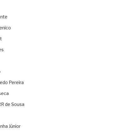
ente
enico
t
es
o
ledo Pereira
seca
RR de Sousa
nha Júnior