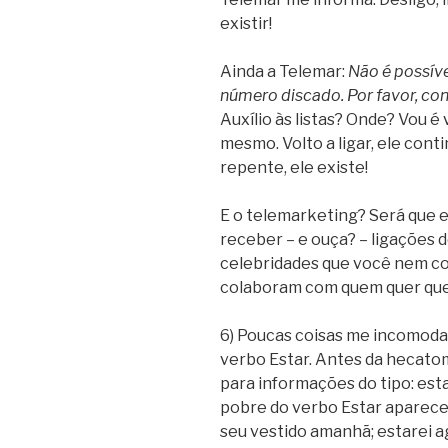
existir!
Ainda a Telemar:
Não é possív
número discado. Por favor, consu
Auxílio às listas? Onde? Vou é
mesmo. Volto a ligar, ele cont
repente, ele existe!
E o telemarketing? Será que 
receber – e ouça? – ligações
celebridades que você nem c
colaboram com quem quer que
6) Poucas coisas me incomoda
verbo Estar. Antes da hecatom
para informações do tipo: esta
pobre do verbo Estar aparece 
seu vestido amanhã; estarei a