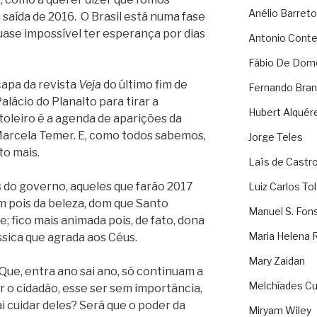
Anélio Barreto
aída de 2016. O Brasil está numa fase
uase impossível ter esperança por dias
Antonio Cont
Fábio De Dom
apa da revista
Veja
do último fim de
Fernando Bran
lácio do Planalto para tirar a
Hubert Alquér
oleiro é a agenda de aparições da
Marcela Temer. E, como todos sabemos,
Jorge Teles
o mais.
Laïs de Castr
s do governo, aqueles que farão 2017
Luiz Carlos To
 pois da beleza, dom que Santo
Manuel S. Fon
; fico mais animada pois, de fato, dona
Maria Helena 
ssica que agrada aos Céus.
Mary Zaidan
Que, entra ano sai ano, só continuam a
Melchíades Cu
ar o cidadão, esse ser sem importância,
 cuidar deles? Será que o poder da
Miryam Wiley