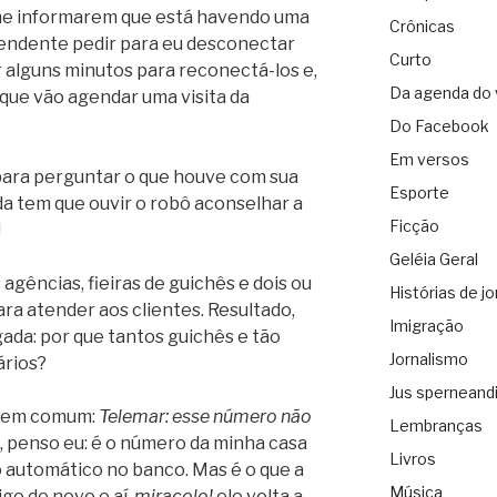
me informarem que está havendo uma
Crônicas
endente pedir para eu desconectar
Curto
 alguns minutos para reconectá-los e,
Da agenda do 
que vão agendar uma visita da
Do Facebook
Em versos
, para perguntar o que houve com sua
Esporte
a tem que ouvir o robô aconselhar a
Ficção
!
Geléia Geral
 agências, fieiras de guichês e dois ou
Histórias de jo
ra atender aos clientes. Resultado,
Imigração
igada: por que tantos guichês e tão
Jornalismo
ários?
Jus sperneand
sagem comum:
Telemar: esse número não
Lembranças
, penso eu: é o número da minha casa
Livros
o automático no banco. Mas é o que a
Música
igo de novo e aí,
miracolo!
ele volta a