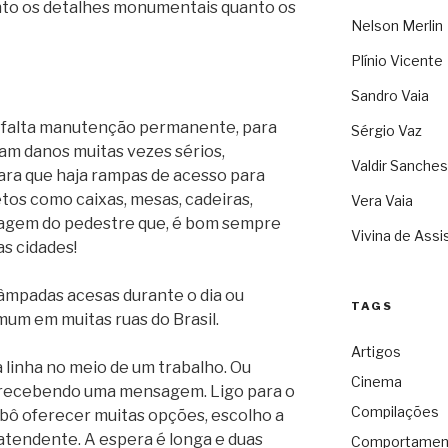
anto os detalhes monumentais quanto os
Nelson Merlin
Plínio Vicente
Sandro Vaia
s: falta manutenção permanente, para
Sérgio Vaz
am danos muitas vezes sérios,
Valdir Sanches
ara que haja rampas de acesso para
etos como caixas, mesas, cadeiras,
Vera Vaia
sagem do pedestre que, é bom sempre
Vivina de Assi
as cidades!
 lâmpadas acesas durante o dia ou
TAGS
um em muitas ruas do Brasil.
Artigos
a linha no meio de um trabalho. Ou
Cinema
recebendo uma mensagem. Ligo para o
Compilações
obô oferecer muitas opções, escolho a
 atendente. A espera é longa e duas
Comportamen