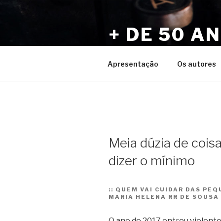
Pular
para
+ DE 50 A
o
conteúdo
Por Sérgio Vaz e Amigos
Apresentação
Os autores
Meia dúzia de cois
dizer o mínimo
::
QUEM VAI CUIDAR DAS PEQ
MARIA HELENA RR DE SOUSA
O ano de 2017 entrou violento