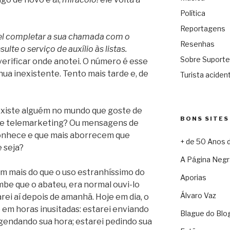
Política
Reportagens
el completar a sua chamada com o
Resenhas
lte o serviço de auxílio às listas.
Sobre Suporte
 verificar onde anotei. O número é esse
inua inexistente. Tento mais tarde e, de
Turista acident
existe alguém no mundo que goste de
BONS SITES
 de telemarketing? Ou mensagens de
onhece e que mais aborrecem que
+ de 50 Anos 
 seja?
A Página Negr
m mais do que o uso estranhíssimo do
Aporias
be que o abateu, era normal ouvi-lo
Álvaro Vaz
rei aí depois de amanhã. Hoje em dia, o
em horas inusitadas: estarei enviando
Blague do Blo
gendando sua hora; estarei pedindo sua