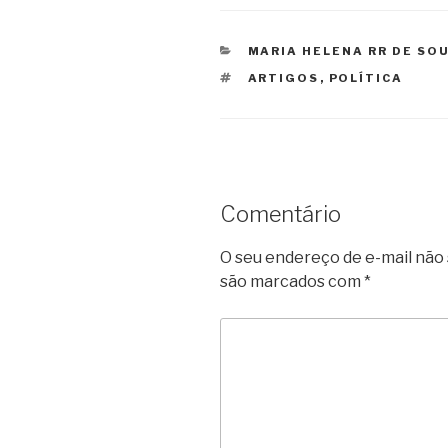
CATEGORIAS
MARIA HELENA RR DE SO
TAGS
ARTIGOS
,
POLÍTICA
Comentário
O seu endereço de e-mail não 
são marcados com
*