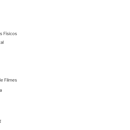
s Físicos
al
de Filmes
a
g