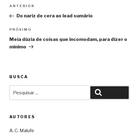
Navegação
Anterior
ANTERIOR
de
Do nariz de cera ao lead sumário
Post
Próximo
PRÓXIMO
Meia dúzia de coisas que incomodam, para dizer o
mínimo
BUSCA
Pesquisar
Pesquisar
por:
AUTORES
A. C. Malufe