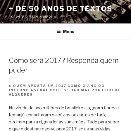
Pular
+ DE 50 ANOS DE TEXTOS
para
Por Sérgio Vaz e Amigos
o
conteúdo
Menu
Como será 2017? Responda quem
puder
::
QUEM APOSTA EM 2017 COMO O ANO DO
INFERNO ASTRAL PODE SE DAR MAL POR HUBERT
ALQUÉRES
Na virada do ano milhões de brasileiros jogaram flores a
Iemanjá, consultaram os búzios ou cartas de tarô,
pediram para a cigana ler as suas mãos. Tudo para saber
o que o destino reserva para 2017, se as suas vidas