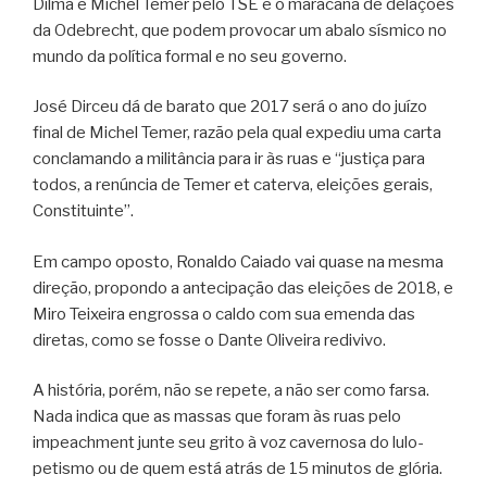
Dilma e Michel Temer pelo TSE e o maracanã de delações
da Odebrecht, que podem provocar um abalo sísmico no
mundo da política formal e no seu governo.
José Dirceu dá de barato que 2017 será o ano do juízo
final de Michel Temer, razão pela qual expediu uma carta
conclamando a militância para ir às ruas e “justiça para
todos, a renúncia de Temer et caterva, eleições gerais,
Constituinte”.
Em campo oposto, Ronaldo Caiado vai quase na mesma
direção, propondo a antecipação das eleições de 2018, e
Miro Teixeira engrossa o caldo com sua emenda das
diretas, como se fosse o Dante Oliveira redivivo.
A história, porém, não se repete, a não ser como farsa.
Nada indica que as massas que foram às ruas pelo
impeachment junte seu grito à voz cavernosa do lulo-
petismo ou de quem está atrás de 15 minutos de glória.