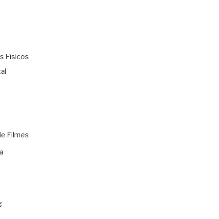
s Físicos
al
de Filmes
a
g