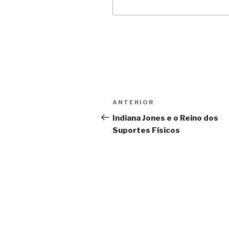
Navegação
Anterior
ANTERIOR
de
Indiana Jones e o Reino dos
Suportes Físicos
Post