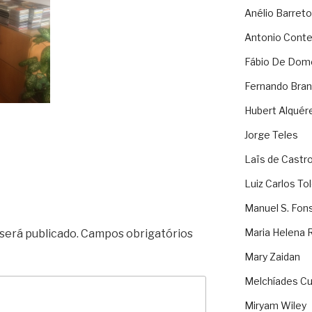
Anélio Barreto
Antonio Cont
Fábio De Dom
Fernando Bran
Hubert Alquér
Jorge Teles
Laïs de Castr
Luiz Carlos To
Manuel S. Fon
Maria Helena 
será publicado.
Campos obrigatórios
Mary Zaidan
Melchíades Cu
Miryam Wiley