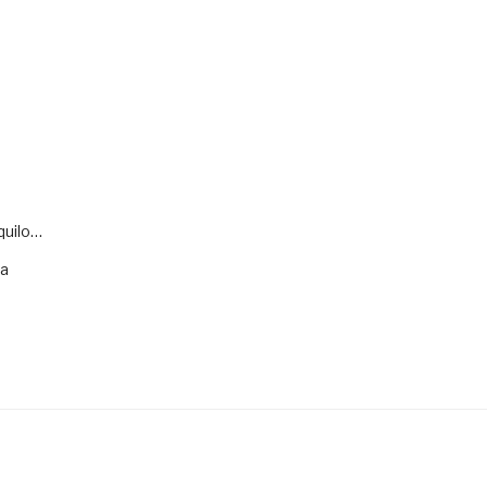
quilo…
va