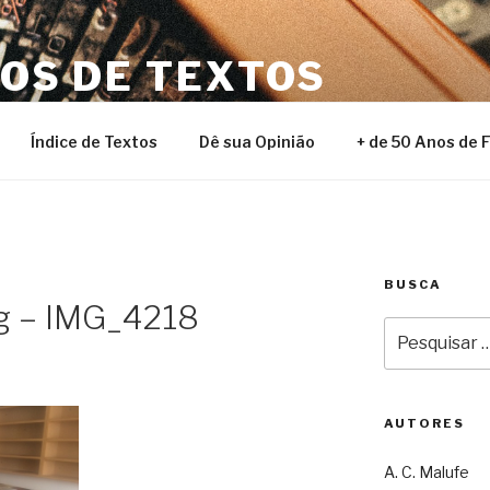
NOS DE TEXTOS
Índice de Textos
Dê sua Opinião
+ de 50 Anos de 
BUSCA
ig – IMG_4218
Pesquisar
por:
AUTORES
A. C. Malufe