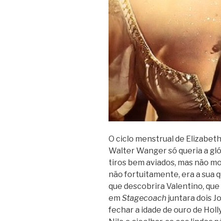
O ciclo menstrual de Elizabeth
Walter Wanger só queria a glór
tiros bem aviados, mas não mo
não fortuitamente, era a sua q
que descobrira Valentino, que 
em
Stagecoach
juntara dois J
fechar a idade de ouro de Holl