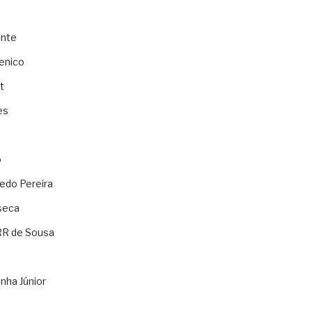
ente
enico
t
es
o
ledo Pereira
seca
RR de Sousa
nha Júnior