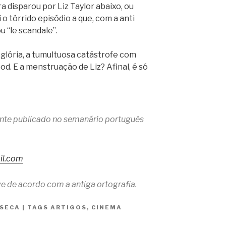
 disparou por Liz Taylor abaixo, ou
 o tórrido episódio a que, com a anti
 “le scandale”.
glória, a tumultuosa catástrofe com
d. E a menstruação de Liz? Afinal, é só
mente publicado no semanário português
il.com
e de acordo com a antiga ortografia.
NSECA
|
TAGS
ARTIGOS
,
CINEMA