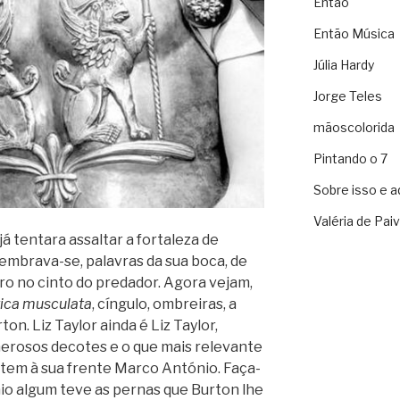
Então
Então Música
Júlia Hardy
Jorge Teles
mãoscolorida
Pintando o 7
Sobre isso e a
Valéria de Pai
á tentara assaltar a fortaleza de
 lembrava-se, palavras da sua boca, de
uro no cinto do predador. Agora vejam,
rica musculata
, cíngulo, ombreiras, a
ton. Liz Taylor ainda é Liz Taylor,
erosos decotes e o que mais relevante
e tem à sua frente Marco António. Faça-
io algum teve as pernas que Burton lhe