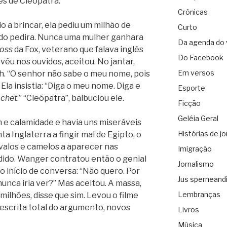
pés de Cleópatra.
Crônicas
o a brincar, ela pediu um milhão de
Curto
do pedira. Nunca uma mulher ganhara
Da agenda do 
oss
da Fox, veterano que falava inglês
Do Facebook
éu nos ouvidos, aceitou. No jantar,
Em versos
h. “O senhor não sabe o meu nome, pois
Ela insistia: “Diga o meu nome. Diga e
Esporte
chet
.” “Cleópatra”, balbuciou ele.
Ficção
Geléia Geral
 e calamidade e havia uns miseráveis
Histórias de jo
a Inglaterra a fingir mal de Egipto, o
valos e camelos a aparecer nas
Imigração
dido. Wanger contratou então o genial
Jornalismo
 início de conversa: “Não quero. Por
Jus sperneand
nunca iria ver?” Mas aceitou. A massa,
Lembranças
 milhões, disse que sim. Levou o filme
escrita total do argumento, novos
Livros
Música