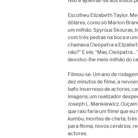
Nilo e ajoelhar-se aos lindos 
Escolheu Elizabeth Taylor. Mei
dólares, como só Marlon Bran
um milhão. Spyrous Skouras,
b
com três pedras na boca e um v
chamava Cleópatra a Elizabet
não?” E ele, “Mas, Cleópatra…” 
devolvo-lhe meio milhão do
ca
Filmou-se. Um ano de rodagem
dez minutos de filme, a nevoent
bafo invernoso de actores, ca
imagens, um realizador despe
Joseph L. Mankiewicz. Ouçam o
que raio faria um filme que eu 
kumbu
, montes de cheta, três
para Roma, novos cenários, re
actores.