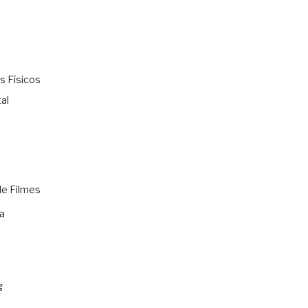
s Físicos
al
de Filmes
a
g