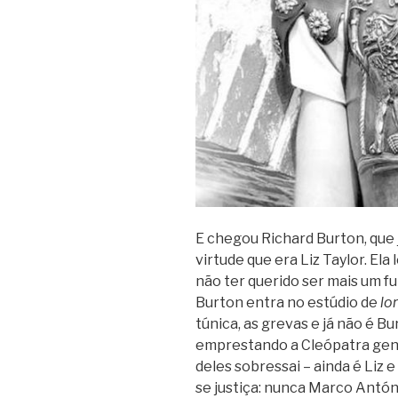
E chegou Richard Burton, que j
virtude que era Liz Taylor. Ela
não ter querido ser mais um f
Burton entra no estúdio de
lo
túnica, as grevas e já não é Bur
emprestando a Cleópatra gen
deles sobressai – ainda é Liz 
se justiça: nunca Marco Antón