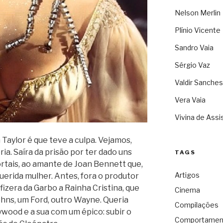
Nelson Merlin
Plínio Vicente
Sandro Vaia
Sérgio Vaz
Valdir Sanches
Vera Vaia
Vivina de Assi
 Taylor é que teve a culpa. Vejamos,
ia. Saíra da prisão por ter dado uns
TAGS
rtais, ao amante de Joan Bennett que,
Artigos
uerida mulher. Antes, fora o produtor
fizera da Garbo a Rainha Cristina, que
Cinema
ohns, um Ford, outro Wayne. Queria
Compilações
ywood e a sua com um épico: subir o
Comportamen