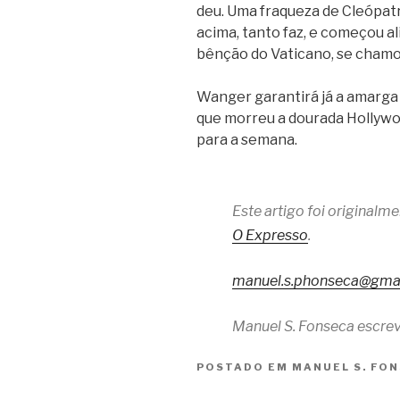
deu. Uma fraqueza de Cleópatra
acima, tanto faz, e começou ali
bênção do Vaticano, se chamou
Wanger garantirá já a amarga 
que morreu a dourada Hollywoo
para a semana.
Este artigo foi original
O Expresso
.
manuel.s.phonseca@gma
Manuel S. Fonseca escrev
POSTADO EM
MANUEL S. FO