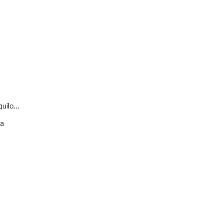
quilo…
va