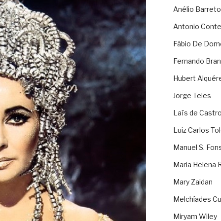
Anélio Barreto
Antonio Cont
Fábio De Dom
Fernando Bran
Hubert Alquér
Jorge Teles
Laïs de Castr
Luiz Carlos To
Manuel S. Fon
Maria Helena 
Mary Zaidan
Melchíades Cu
Miryam Wiley