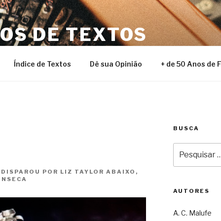
NOS DE TEXTOS
Índice de Textos
Dê sua Opinião
+ de 50 Anos de 
BUSCA
Pesquisar
por:
DISPAROU POR LIZ TAYLOR ABAIXO,
FONSECA
AUTORES
A. C. Malufe