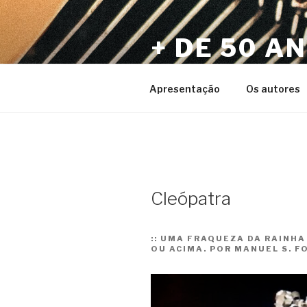
Pular
para
+ DE 50 A
o
conteúdo
Por Sérgio Vaz e Amigos
Apresentação
Os autores
Cleópatra
::
UMA FRAQUEZA DA RAINHA 
OU ACIMA. POR MANUEL S. 