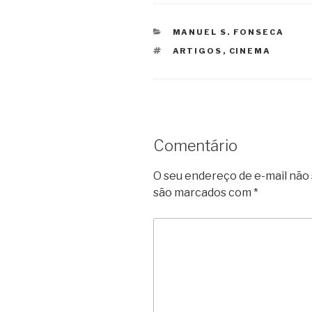
CATEGORIAS
MANUEL S. FONSECA
TAGS
ARTIGOS
,
CINEMA
Comentário
O seu endereço de e-mail não 
são marcados com
*