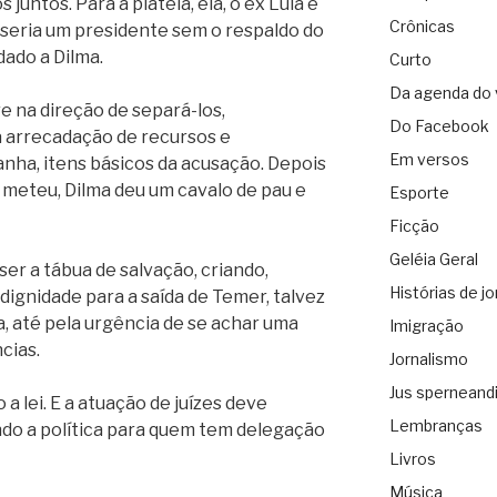
juntos. Para a plateia, ela, o ex Lula e
Crônicas
e seria um presidente sem o respaldo do
ado a Dilma.
Curto
Da agenda do 
 na direção de separá-los,
Do Facebook
 arrecadação de recursos e
Em versos
anha, itens básicos da acusação. Depois
meteu, Dilma deu um cavalo de pau e
Esporte
Ficção
Geléia Geral
er a tábua de salvação, criando,
Histórias de jo
 dignidade para a saída de Temer, talvez
, até pela urgência de se achar uma
Imigração
cias.
Jornalismo
Jus sperneand
 lei. E a atuação de juízes deve
Lembranças
ando a política para quem tem delegação
Livros
Música