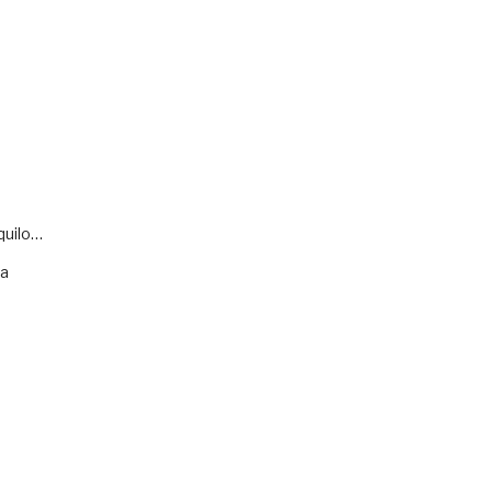
quilo…
va