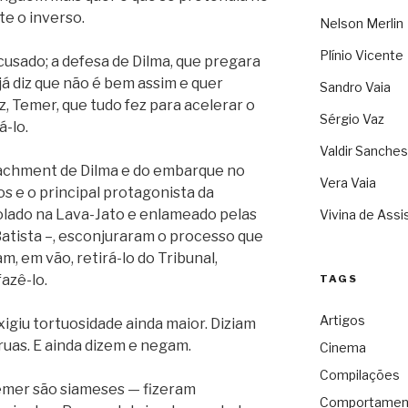
te o inverso.
Nelson Merlin
Plínio Vicente
cusado; a defesa de Dilma, que pregara
 já diz que não é bem assim e quer
Sandro Vaia
z, Temer, que tudo fez para acelerar o
Sérgio Vaz
á-lo.
Valdir Sanches
achment de Dilma e do embarque no
Vera Vaia
s e o principal protagonista da
lado na Lava-Jato e enlameado pelas
Vivina de Assi
Batista –, esconjuraram o processo que
m, em vão, retirá-lo do Tribunal,
azê-lo.
TAGS
Artigos
exigiu tortuosidade ainda maior. Diziam
uas. E ainda dizem e negam.
Cinema
Compilações
Temer são siameses — fizeram
Comportamen