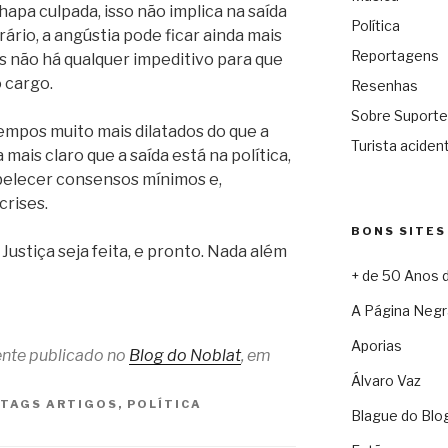
apa culpada, isso não implica na saída
Política
ário, a angústia pode ficar ainda mais
Reportagens
os não há qualquer impeditivo para que
 cargo.
Resenhas
Sobre Suporte
tempos muito mais dilatados do que a
Turista acident
mais claro que a saída está na política,
abelecer consensos mínimos e,
rises.
BONS SITES
 Justiça seja feita, e pronto. Nada além
+ de 50 Anos 
A Página Negr
Aporias
mente publicado no
Blog do Noblat
, em
Álvaro Vaz
TAGS
ARTIGOS
,
POLÍTICA
Blague do Blo