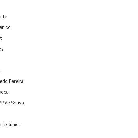
ente
enico
t
es
o
ledo Pereira
seca
RR de Sousa
nha Júnior