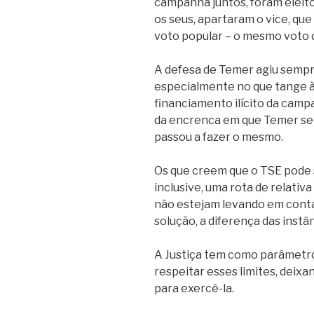
campanha juntos, foram eleitos 
os seus, apartaram o vice, qu
voto popular – o mesmo voto d
A defesa de Temer agiu sempre
especialmente no que tange à
financiamento ilícito da camp
da encrenca em que Temer se 
passou a fazer o mesmo.
Os que creem que o TSE pode s
inclusive, uma rota de relativa
não estejam levando em conta
solução, a diferença das instân
A Justiça tem como parâmetro a
respeitar esses limites, deix
para exercê-la.