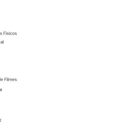
s Físicos
al
de Filmes
a
g