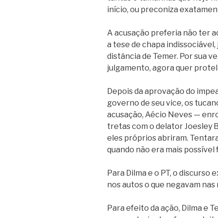
início, ou preconiza exatamen
A acusação preferia não ter a
a tese de chapa indissociável,
distância de Temer. Por sua ve
julgamento, agora quer protel
Depois da aprovação do impe
governo de seu vice, os tucano
acusação, Aécio Neves — enro
tretas com o delator Joesley 
eles próprios abriram. Tentara
quando não era mais possível f
Para Dilma e o PT, o discurso 
nos autos o que negavam nas r
Para efeito da ação, Dilma e 