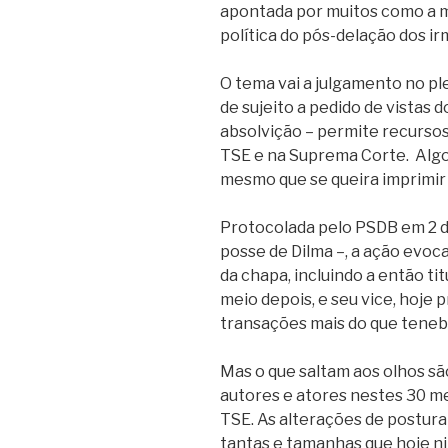
apontada por muitos como a m
política do pós-delação dos i
O tema vai a julgamento no ple
de sujeito a pedido de vistas 
absolvição – permite recursos
TSE e na Suprema Corte. Algo
mesmo que se queira imprimir 
Protocolada pelo PSDB em 2 de
posse de Dilma –, a ação evoc
da chapa, incluindo a então ti
meio depois, e seu vice, hoje 
transações mais do que teneb
Mas o que saltam aos olhos são 
autores e atores nestes 30 m
TSE. As alterações de postura
tantas e tamanhas que hoje n