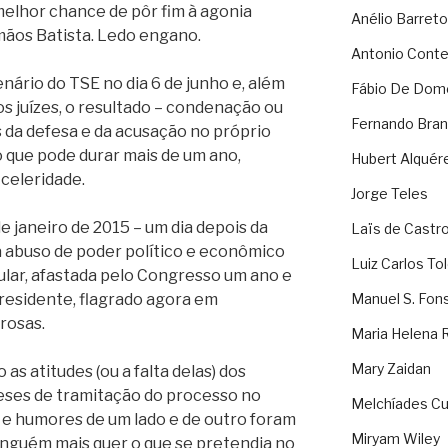
elhor chance de pôr fim à agonia
Anélio Barreto
rmãos Batista. Ledo engano.
Antonio Cont
nário do TSE no dia 6 de junho e, além
Fábio De Dom
dos juízes, o resultado – condenação ou
Fernando Bran
 da defesa e da acusação no próprio
 que pode durar mais de um ano,
Hubert Alquér
celeridade.
Jorge Teles
 janeiro de 2015 – um dia depois da
Laïs de Castr
a abuso de poder político e econômico
Luiz Carlos To
tular, afastada pelo Congresso um ano e
presidente, flagrado agora em
Manuel S. Fon
rosas.
Maria Helena 
Mary Zaidan
as atitudes (ou a falta delas) dos
eses de tramitação do processo no
Melchíades Cu
 e humores de um lado e de outro foram
Miryam Wiley
inguém mais quer o que se pretendia no