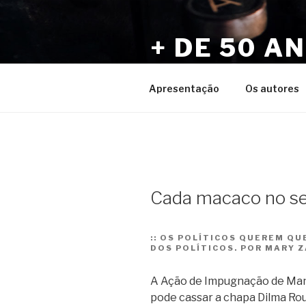
Pular
para
+ DE 50 A
o
conteúdo
Por Sérgio Vaz e Amigos
Apresentação
Os autores
Cada macaco no se
::
OS POLÍTICOS QUEREM QUE
DOS POLÍTICOS. POR MARY 
A Ação de Impugnação de Mand
pode cassar a chapa Dilma Ro