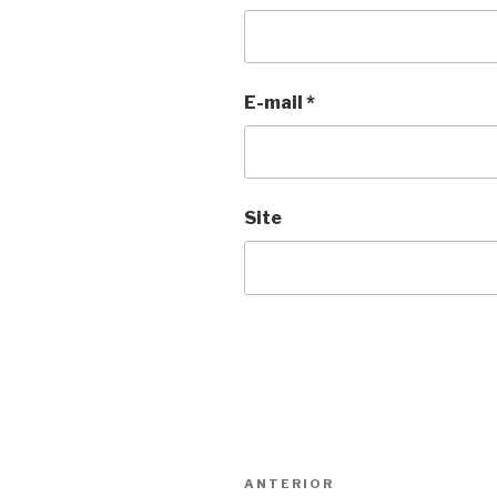
E-mail
*
Site
Navegação
Anterior
ANTERIOR