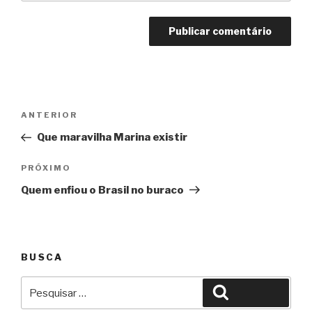
Navegação
Anterior
ANTERIOR
de
Que maravilha Marina existir
Post
Próximo
PRÓXIMO
Quem enfiou o Brasil no buraco
BUSCA
Pesquisar
Pesquisar
por: