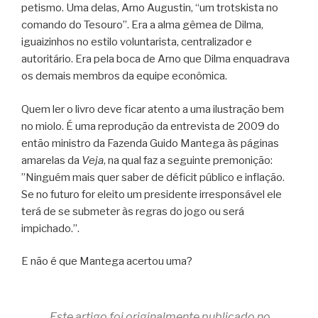
petismo. Uma delas, Arno Augustin, “um trotskista no
comando do Tesouro”. Era a alma gêmea de Dilma,
iguaizinhos no estilo voluntarista, centralizador e
autoritário. Era pela boca de Arno que Dilma enquadrava
os demais membros da equipe econômica.
Quem ler o livro deve ficar atento a uma ilustração bem
no miolo. É uma reprodução da entrevista de 2009 do
então ministro da Fazenda Guido Mantega às páginas
amarelas da
Veja
, na qual faz a seguinte premonição:
”Ninguém mais quer saber de déficit público e inflação.
Se no futuro for eleito um presidente irresponsável ele
terá de se submeter às regras do jogo ou será
impichado.”.
E não é que Mantega acertou uma?
Este artigo foi originalmente publicado no