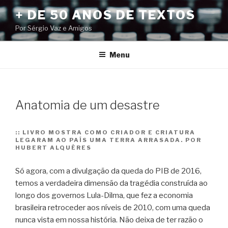
Pular
+ DE 50 ANOS DE TEXTOS
para
Por Sérgio Vaz e Amigos
o
conteúdo
Menu
Anatomia de um desastre
::
LIVRO MOSTRA COMO CRIADOR E CRIATURA
LEGARAM AO PAÍS UMA TERRA ARRASADA. POR
HUBERT ALQUÉRES
Só agora, com a divulgação da queda do PIB de 2016,
temos a verdadeira dimensão da tragédia construída ao
longo dos governos Lula-Dilma, que fez a economia
brasileira retroceder aos níveis de 2010, com uma queda
nunca vista em nossa história. Não deixa de ter razão o