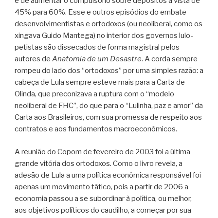
e de aumentar o compulsório sobre depósitos à vista de
45% para 60%. Esse e outros episódios do embate
desenvolvimentistas e ortodoxos (ou neoliberal, como os
xingava Guido Mantega) no interior dos governos lulo-
petistas são dissecados de forma magistral pelos
autores de
Anatomia de um Desastre
. A corda sempre
rompeu do lado dos “ortodoxos” por uma simples razão: a
cabeça de Lula sempre esteve mais para a Carta de
Olinda, que preconizava a ruptura com o “modelo
neoliberal de FHC”, do que para o “Lulinha, paz e amor” da
Carta aos Brasileiros, com sua promessa de respeito aos
contratos e aos fundamentos macroeconômicos.
A reunião do Copom de fevereiro de 2003 foi a última
grande vitória dos ortodoxos. Como o livro revela, a
adesão de Lula a uma política econômica responsável foi
apenas um movimento tático, pois a partir de 2006 a
economia passou a se subordinar à política, ou melhor,
aos objetivos políticos do caudilho, a começar por sua