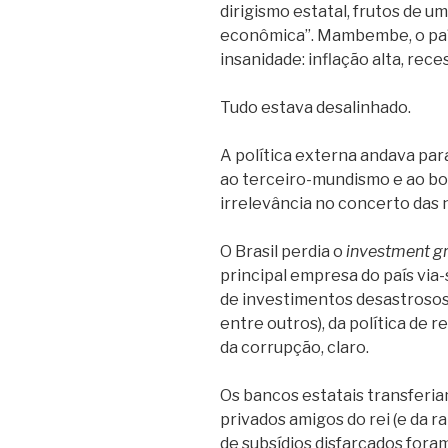
dirigismo estatal, frutos de 
econômica”. Mambembe, o país 
insanidade: inflação alta, rece
Tudo estava desalinhado.
A política externa andava par
ao terceiro-mundismo e ao bo
irrelevância no concerto das 
O Brasil perdia o
investment g
principal empresa do país via
de investimentos desastrosos
entre outros), da política de
da corrupção, claro.
Os bancos estatais transferia
privados amigos do rei (e da ra
de subsídios disfarçados fora