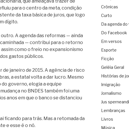
flacionária, que ameaçava trazer de
Crônicas
efluiu para o centro da meta, condição
tente da taxa básica de juros, que logo
Curto
m dígito.
Da agenda do 
Do Facebook
outro. A agenda das reformas — ainda
Em versos
caminhada — contribui para o retorno
, assim como o freio no expansionismo
Esporte
 dos gastos públicos.
Ficção
Geléia Geral
r de janeiro de 2015. A agência de risco
Histórias de jo
ras, a estatal volta a dar lucro. Mesmo
o do governo, elogia a equipe
Imigração
a mudança no BNDES também foi uma
Jornalismo
ios anos em que o banco se distanciou
Jus sperneand
Lembranças
ai ficando para trás. Mas a retomada da
Livros
e e esse é o nó.
Música