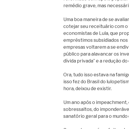
remédio grave, mas necessário
Uma boa maneira de se avalia
cotejar seu receituário com 
economistas de Lula, que prop
empréstimos subsidiados nos b
empresas voltarem a se endiv
público para alavancar os inv
dívida privada” e a redução d
Ora, tudo isso estava na fami
isso fez do Brasil do lulopeti
hora, deixou de existir.
Um ano após o impeachment, o 
sobressaltos, do imponderáve
sanatório geral para o mundo d