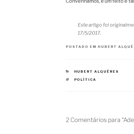
Convenhamos, é um feito e ta
Este artigo foi original
17/5/2017.
POSTADO EM
HUBERT ALQUÉ
CATEGORIAS
HUBERT ALQUÉRES
TAGS
POLÍTICA
2 Comentários para “Ade