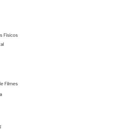
s Físicos
al
de Filmes
a
g