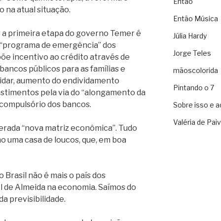
Então
 na atual situação.
Então Música
r a primeira etapa do governo Temer é
Júlia Hardy
o “programa de emergência” dos
Jorge Teles
õe incentivo ao crédito através de
ancos públicos para as famílias e
mãoscolorida
idar, aumento do endividamento
Pintando o 7
estimentos pela via do “alongamento da
o compulsório dos bancos.
Sobre isso e a
Valéria de Pai
gerada “nova matriz econômica”. Tudo
smo uma casa de loucos, que, em boa
Brasil não é mais o país dos
l de Almeida na economia. Saímos do
a previsibilidade.