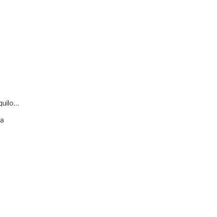
quilo…
va