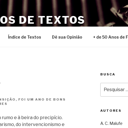
NOS DE TEXTOS
Índice de Textos
Dê sua Opinião
+ de 50 Anos de 
BUSCA
e
Pesquisar
por:
SIÇÃO, FOI UM ANO DE BONS
RES
AUTORES
 rumo e à beira do precipício.
A. C. Malufe
rismo, do intervencionismo e