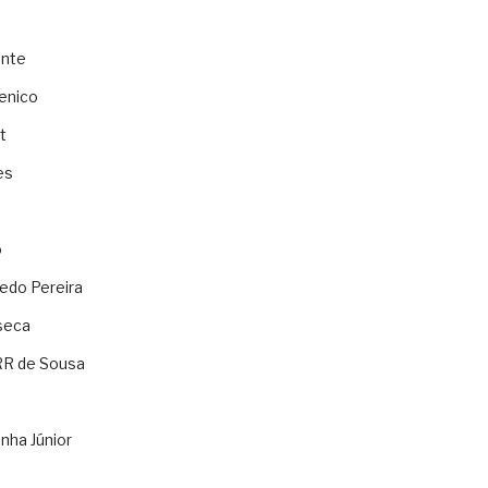
ente
enico
t
es
o
ledo Pereira
seca
RR de Sousa
nha Júnior