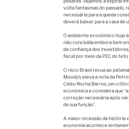
pesares. Vejamos: a espiral in
volta fantasmas do passado, r
necessária para a queda consis
deverá baixar para a casa de u
O ambiente econômico hoje é 
não concluída embora bem en
da confiança dos investidores
fiscal por meio da PEC do teto
O risco Brasil recua ao patama
Moody’s eleva a nota da Petrob
Celso Rocha Barros, um crític
econômica e considera que “
correção necessária após vár
de sua função”.
A maior recessão da história v
economia acontece lentament