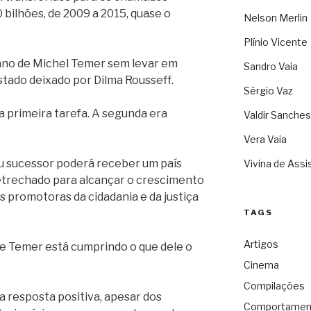
bilhões, de 2009 a 2015, quase o
Nelson Merlin
Plínio Vicente
 ano de Michel Temer sem levar em
Sandro Vaia
tado deixado por Dilma Rousseff.
Sérgio Vaz
a primeira tarefa. A segunda era
Valdir Sanches
Vera Vaia
u sucessor poderá receber um país
Vivina de Assi
trechado para alcançar o crescimento
as promotoras da cidadania e da justiça
TAGS
Artigos
se Temer está cumprindo o que dele o
Cinema
Compilações
a resposta positiva, apesar dos
Comportamen