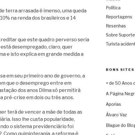
Política
de terra arrasada é imenso, uma queda
Reportagens
 10% na renda dos brasileiros e 14
Resenhas
Sobre Suporte
creditar que este quadro perverso seria
Turista acident
está desempregado, claro, quer
ma e isto explica em grande medida a
BONS SITES
a em seu primeiro ano de governo, a
 com que o desemprego entre em
+ de 50 Anos 
stação dos anos Dilma só permitirá
A Página Negr
a pré-crise em dois ou três anos.
Aporias
er terá de vencer a mãe de todas as
Álvaro Vaz
ária. Isso lhe custa popularidade,
Blague do Blo
ndo o sistema previdenciário foi
 Como quimioterapia, a reforma é