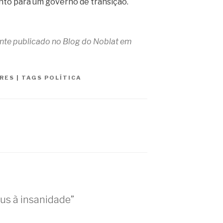
nto para um governo de transição.
mente publicado no Blog do Noblat em
RES
|
TAGS
POLÍTICA
us à insanidade”