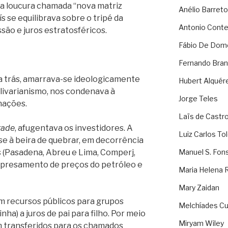
uma loucura chamada “nova matriz
Anélio Barreto
se equilibrava sobre o tripé da
Antonio Cont
ssão e juros estratosféricos.
Fábio De Dom
Fernando Bran
a trás, amarrava-se ideologicamente
Hubert Alquér
livarianismo, nos condenava à
Jorge Teles
nações.
Laïs de Castr
rade
, afugentava os investidores. A
Luiz Carlos To
-se à beira de quebrar, em decorrência
 (Pasadena, Abreu e Lima, Comperj,
Manuel S. Fon
 represamento de preços do petróleo e
Maria Helena 
Mary Zaidan
m recursos públicos para grupos
Melchíades Cu
inha) a juros de pai para filho. Por meio
Miryam Wiley
m transferidos para os chamados