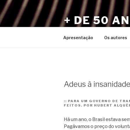
Pular
para
+ DE 50 A
o
conteúdo
Por Sérgio Vaz e Amigos
Apresentação
Os autores
Adeus à insanidad
::
PARA UM GOVERNO DE TRAN
FEITOS. POR HUBERT ALQUÉ
Há um ano, o Brasil estava sem
Pagávamos o preço do volunta