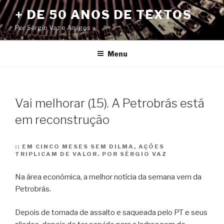
Pular
+ DE 50 ANOS DE TEXTOS
para
Por Sérgio Vaz e Amigos
o
conteúdo
Menu
Vai melhorar (15). A Petrobrás está
em reconstrução
::
EM CINCO MESES SEM DILMA, AÇÕES
TRIPLICAM DE VALOR. POR SÉRGIO VAZ
Na área econômica, a melhor notícia da semana vem da
Petrobrás.
Depois de tomada de assalto e saqueada pelo PT e seus