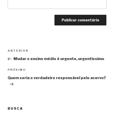
Navegação
Anterior
ANTERIOR
de
Mudar o ensino médio é urgente, urgentíssimo
Post
Próximo
PRÓXIMO
Quem seria o verdadeiro responsável pelo acervo?
BUSCA