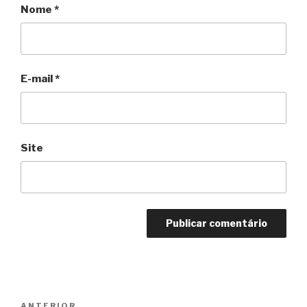
Nome
*
E-mail
*
Site
Navegação
Anterior
ANTERIOR