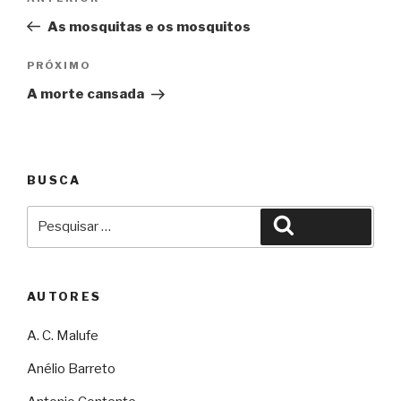
de
As mosquitas e os mosquitos
Post
Próximo
PRÓXIMO
A morte cansada
BUSCA
Pesquisar
Pesquisar
por:
AUTORES
A. C. Malufe
Anélio Barreto