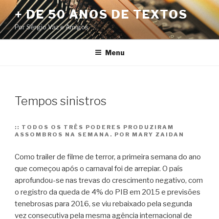
Pular
+ DE 50 ANOS DE TEXTOS
para
Por Sérgio Vaz e Amigos
o
conteúdo
Menu
Tempos sinistros
::
TODOS OS TRÊS PODERES PRODUZIRAM
ASSOMBROS NA SEMANA. POR MARY ZAIDAN
Como trailer de filme de terror, a primeira semana do ano
que começou após o carnaval foi de arrepiar. O país
aprofundou-se nas trevas do crescimento negativo, com
o registro da queda de 4% do PIB em 2015 e previsões
tenebrosas para 2016, se viu rebaixado pela segunda
vez consecutiva pela mesma agência internacional de