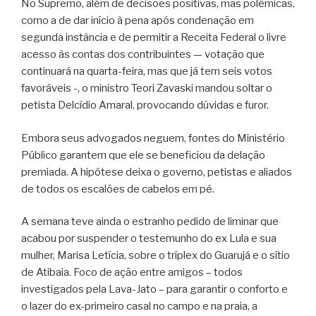
No Supremo, além de decisões positivas, mas polêmicas,
como a de dar início à pena após condenação em
segunda instância e de permitir a Receita Federal o livre
acesso às contas dos contribuintes — votação que
continuará na quarta-feira, mas que já tem seis votos
favoráveis -, o ministro Teori Zavaski mandou soltar o
petista Delcídio Amaral, provocando dúvidas e furor.
Embora seus advogados neguem, fontes do Ministério
Público garantem que ele se beneficiou da delação
premiada. A hipótese deixa o governo, petistas e aliados
de todos os escalões de cabelos em pé.
A semana teve ainda o estranho pedido de liminar que
acabou por suspender o testemunho do ex Lula e sua
mulher, Marisa Letícia, sobre o tríplex do Guarujá e o sítio
de Atibaia. Foco de ação entre amigos – todos
investigados pela Lava-Jato – para garantir o conforto e
o lazer do ex-primeiro casal no campo e na praia, a