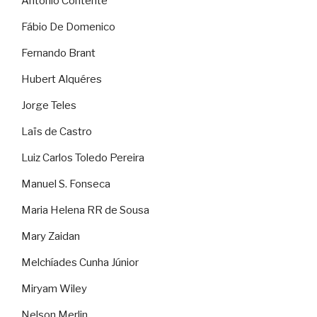
Antonio Contente
Fábio De Domenico
Fernando Brant
Hubert Alquéres
Jorge Teles
Laïs de Castro
Luiz Carlos Toledo Pereira
Manuel S. Fonseca
Maria Helena RR de Sousa
Mary Zaidan
Melchíades Cunha Júnior
Miryam Wiley
Nelson Merlin