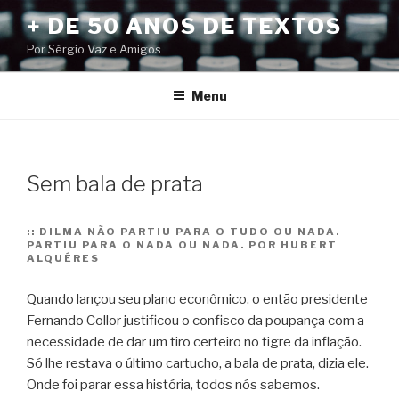
Pular
+ DE 50 ANOS DE TEXTOS
para
Por Sérgio Vaz e Amigos
o
conteúdo
Menu
Sem bala de prata
::
DILMA NÃO PARTIU PARA O TUDO OU NADA.
PARTIU PARA O NADA OU NADA. POR HUBERT
ALQUÉRES
Quando lançou seu plano econômico, o então presidente
Fernando Collor justificou o confisco da poupança com a
necessidade de dar um tiro certeiro no tigre da inflação.
Só lhe restava o último cartucho, a bala de prata, dizia ele.
Onde foi parar essa história, todos nós sabemos.