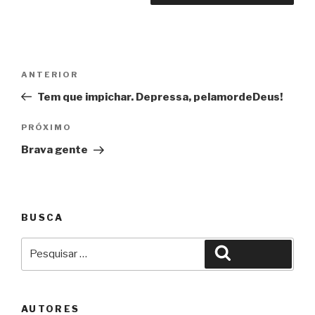
Navegação
Anterior
ANTERIOR
de
Tem que impichar. Depressa, pelamordeDeus!
Post
Próximo
PRÓXIMO
Brava gente
BUSCA
Pesquisar
Pesquisar
por:
AUTORES