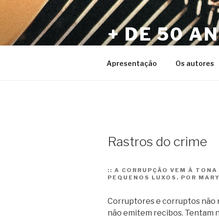
Pular
para
+ DE 50 A
o
conteúdo
Por Sérgio Vaz e Amigos
Apresentação
Os autores
Rastros do crime
::
A CORRUPÇÃO VEM À TONA 
PEQUENOS LUXOS. POR MARY
Corruptores e corruptos não 
não emitem recibos. Tentam n