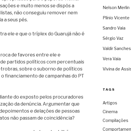
sações e muito menos se dispôs a
Nelson Merlin
listas, não conseguiu remover nem
Plínio Vicente
a a seus pés.
Sandro Vaia
tra ele e que o tríplex do Guarujá não é
Sérgio Vaz
Valdir Sanches
troca de favores entre ele e
Vera Vaia
de partidos políticos com percentuais
robras, sobre o suborno de políticos
Vivina de Assi
e o financiamento de campanhas do PT
TAGS
diante do exposto pelos procuradores
Artigos
lização da denúncia. Argumentar que
 depoimentos e delações de pessoas
Cinema
atos não passam de coincidência?
Compilações
Comportamen