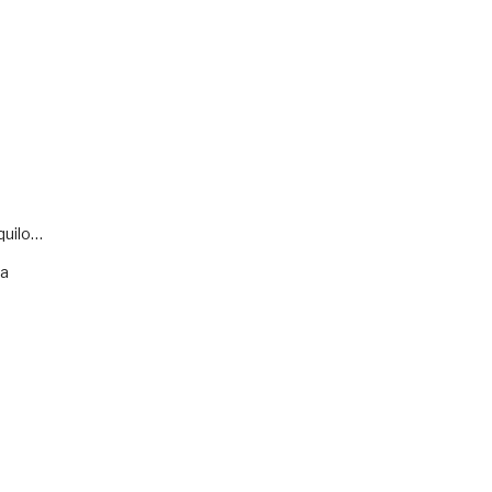
quilo…
va