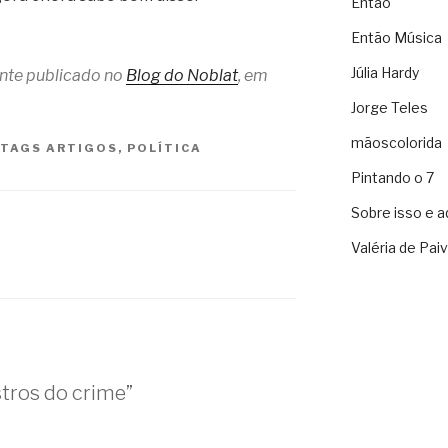
Então
Então Música
Júlia Hardy
ente publicado no
Blog do Noblat
, em
Jorge Teles
mãoscolorida
TAGS
ARTIGOS
,
POLÍTICA
Pintando o 7
Sobre isso e a
Valéria de Pai
tros do crime”