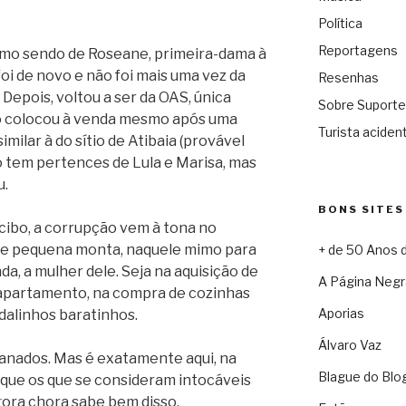
Política
Reportagens
omo sendo de Roseane, primeira-dama à
, foi de novo e não foi mais uma vez da
Resenhas
 Depois, voltou a ser da OAS, única
Sobre Suporte
ão colocou à venda mesmo após uma
Turista acident
milar à do sítio de Atibaia (provável
só tem pertences de Lula e Marisa, mas
u.
BONS SITES
cibo, a corrupção vem à tona no
 de pequena monta, naquele mimo para
+ de 50 Anos 
da, a mulher dele. Seja na aquisição de
A Página Negr
 apartamento, na compra de cozinhas
Aporias
alinhos baratinhos.
Álvaro Vaz
fanados. Mas é exatamente aqui, na
Blague do Blo
 que os que se consideram intocáveis
gora chora sabe bem disso.