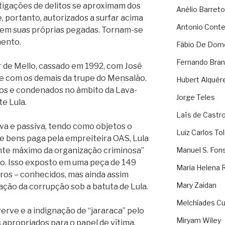
tigações de delitos se aproximam dos
Anélio Barreto
 portanto, autorizados a surfar acima
Antonio Cont
m em suas próprias pegadas. Tornam-se
mento.
Fábio De Dom
Fernando Bran
 de Mello, cassado em 1992, com José
, e com os demais da trupe do Mensalão.
Hubert Alquér
os e condenados no âmbito da Lava-
Jorge Teles
e Lula.
Laïs de Castr
va e passiva, tendo como objetos o
Luiz Carlos To
de bens paga pela empreiteira OAS, Lula
te máximo da organização criminosa”
Manuel S. Fon
o. Isso exposto em uma peça de 149
Maria Helena 
ros – conhecidos, mas ainda assim
Mary Zaidan
ação da corrupção sob a batuta de Lula.
Melchíades Cu
 verve e a indignação de “jararaca” pelo
Miryam Wiley
 apropriados para o papel de vítima.