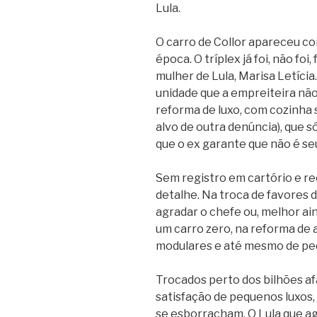
Lula.
O carro de Collor apareceu c
época. O tríplex já foi, não foi
mulher de Lula, Marisa Letícia.
unidade que a empreiteira n
reforma de luxo, com cozinha si
alvo de outra denúncia), que 
que o ex garante que não é se
Sem registro em cartório e re
detalhe. Na troca de favores
agradar o chefe ou, melhor ain
um carro zero, na reforma de
modulares e até mesmo de ped
Trocados perto dos bilhões a
satisfação de pequenos luxos,
se esborracham. O Lula que a