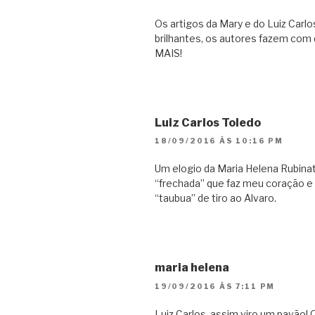
Os artigos da Mary e do Luiz Carl
brilhantes, os autores fazem com 
MAIS!
Luiz Carlos Toledo
18/09/2016 ÀS 10:16 PM
Um elogio da Maria Helena Rubina
“frechada” que faz meu coração 
“taubua” de tiro ao Alvaro.
maria helena
19/09/2016 ÀS 7:11 PM
Luiz Carlos, assim viro um pavão!