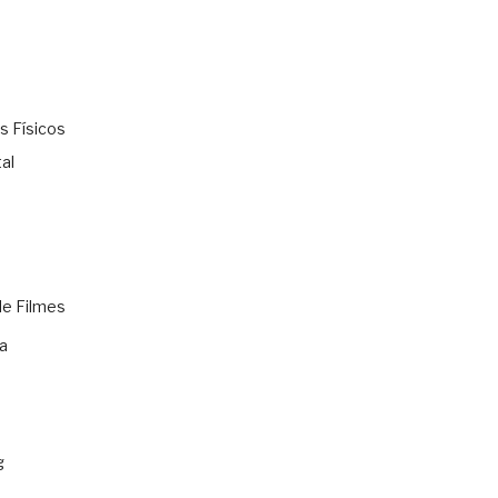
s Físicos
al
de Filmes
a
g