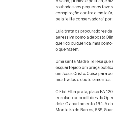
A saída, jurídica e política, é
roubados aos pequenos favore
conspiração contra o metalúrg
pela “elite conservadora” por
Lula trata os procuradores da
agressiva como a deposta Dil
querido ou querida, mas como 
o que fazem.
Uma santa Madre Teresa que 
esquartejado em praça públic
um Jesus Cristo. Coisa para oc
mestrados e doutoramentos.
O Fiat Elba prata, placa FA 1
enrolado com milhões da Ope
dele. O apartamento 164-A do 
Monteiro de Barros, 638, Gua