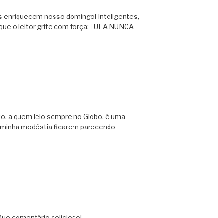
os enriquecem nosso domingo! Inteligentes,
que o leitor grite com força: LULA NUNCA
to, a quem leio sempre no Globo, é uma
e minha modéstia ficarem parecendo
 Que comentário delicioso!