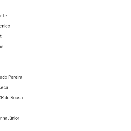
ente
enico
t
es
o
ledo Pereira
seca
RR de Sousa
nha Júnior