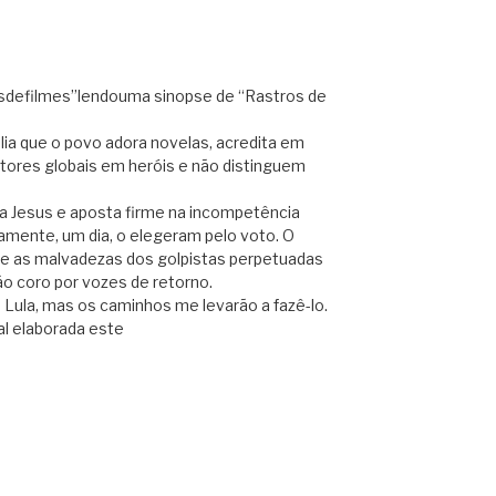
sdefilmes”lendouma sinopse de “Rastros de
ia que o povo adora novelas, acredita em
atores globais em heróis e não distinguem
 a Jesus e aposta firme na incompetência
amente, um dia, o elegeram pelo voto. O
que as malvadezas dos golpistas perpetuadas
o coro por vozes de retorno.
Lula, mas os caminhos me levarão a fazê-lo.
al elaborada este