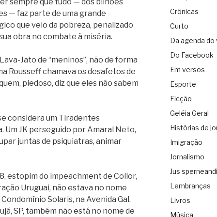
 dizer sempre que tudo — dos bilhões
Crônicas
s — faz parte de uma grande
ico que veio da pobreza, penalizado
Curto
 sua obra no combate à miséria.
Da agenda do 
Do Facebook
 Lava-Jato de “meninos”, não de forma
Em versos
ma Rousseff chamava os desafetos de
quem, piedoso, diz que eles não sabem
Esporte
Ficção
Geléia Geral
se considera um Tiradentes
Histórias de jo
a. Um JK perseguido por Amaral Neto,
upar juntas de psiquiatras, animar
Imigração
Jornalismo
Jus sperneand
208, estopim do impeachment de Collor,
Lembranças
ração Uruguai, não estava no nome
Condomínio Solaris, na Avenida Gal.
Livros
rujá, SP, também não está no nome de
Música