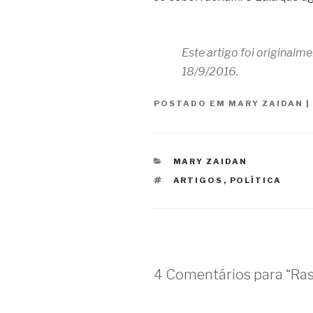
Este artigo foi originalm
18/9/2016.
POSTADO EM
MARY ZAIDAN
|
CATEGORIAS
MARY ZAIDAN
TAGS
ARTIGOS
,
POLÍTICA
4 Comentários para “Ras