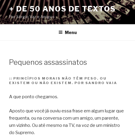
Pular
+ DE 50 ANOS DE TEXTOS
para
Por Sérgio Vaz e Amigos
o
conteúdo
Menu
Pequenos assassinatos
::
PRINCÍPIOS MORAIS NÃO TÊM PESO. OU
EXISTEM OU NÃO EXISTEM. POR SANDRO VAIA
A que ponto chegamos.
Aposto que você já ouviu essa frase em algum lugar que
frequenta, ou na conversa com um amigo, um parente,
um vizinho. Ou até mesmo na TV, na voz de um ministro
do Supremo.