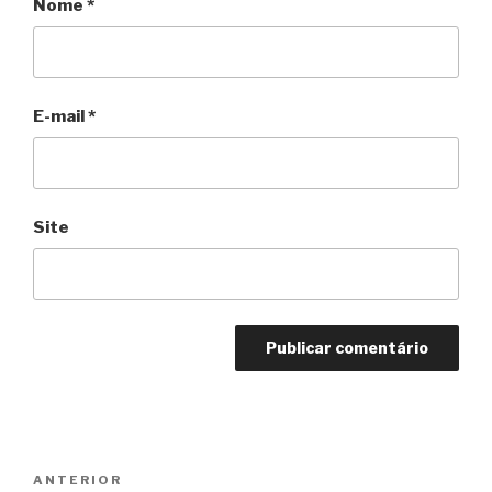
Nome
*
E-mail
*
Site
Navegação
Anterior
ANTERIOR