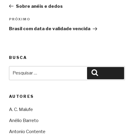
de
Sobre anéis e dedos
Post
Próximo
PRÓXIMO
Brasil com data de validade vencida
BUSCA
Pesquisar
Pesquisar
por:
AUTORES
A. C. Malufe
Anélio Barreto
Antonio Contente