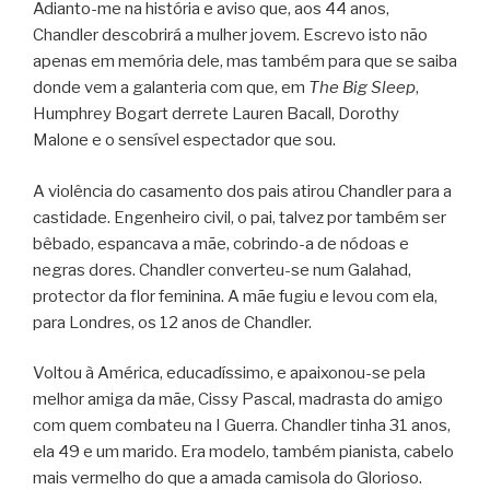
Adianto-me na história e aviso que, aos 44 anos,
Chandler descobrirá a mulher jovem. Escrevo isto não
apenas em memória dele, mas também para que se saiba
donde vem a galanteria com que, em
The Big Sleep
,
Humphrey Bogart derrete Lauren Bacall, Dorothy
Malone e o sensível espectador que sou.
A violência do casamento dos pais atirou Chandler para a
castidade. Engenheiro civil, o pai, talvez por também ser
bêbado, espancava a mãe, cobrindo-a de nódoas e
negras dores. Chandler converteu-se num Galahad,
protector da flor feminina. A mãe fugiu e levou com ela,
para Londres, os 12 anos de Chandler.
Voltou à América, educadíssimo, e apaixonou-se pela
melhor amiga da mãe, Cissy Pascal, madrasta do amigo
com quem combateu na I Guerra. Chandler tinha 31 anos,
ela 49 e um marido. Era modelo, também pianista, cabelo
mais vermelho do que a amada camisola do Glorioso.