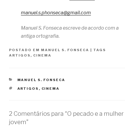
manuel.s.phonseca@gmail.com
Manuel S. Fonseca escreve de acordo com a
antiga ortografia.
POSTADO EM
MANUEL S. FONSECA
|
TAGS
ARTIGOS
,
CINEMA
CATEGORIAS
MANUEL S. FONSECA
TAGS
ARTIGOS
,
CINEMA
2 Comentários para “O pecado e a mulher
jovem”