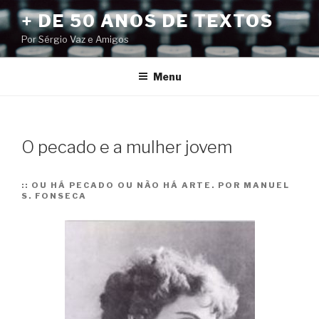
Pular
+ DE 50 ANOS DE TEXTOS
para
Por Sérgio Vaz e Amigos
o
conteúdo
Menu
O pecado e a mulher jovem
::
OU HÁ PECADO OU NÃO HÁ ARTE. POR MANUEL
S. FONSECA