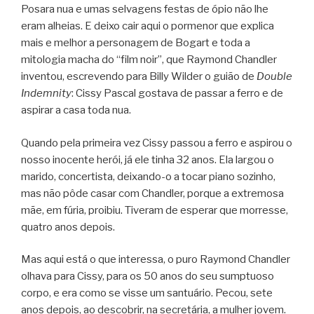
Posara nua e umas selvagens festas de ópio não lhe
eram alheias. E deixo cair aqui o pormenor que explica
mais e melhor a personagem de Bogart e toda a
mitologia macha do “film noir”, que Raymond Chandler
inventou, escrevendo para Billy Wilder o guião de
Double
Indemnity
: Cissy Pascal gostava de passar a ferro e de
aspirar a casa toda nua.
Quando pela primeira vez Cissy passou a ferro e aspirou o
nosso inocente herói, já ele tinha 32 anos. Ela largou o
marido, concertista, deixando-o a tocar piano sozinho,
mas não pôde casar com Chandler, porque a extremosa
mãe, em fúria, proibiu. Tiveram de esperar que morresse,
quatro anos depois.
Mas aqui está o que interessa, o puro Raymond Chandler
olhava para Cissy, para os 50 anos do seu sumptuoso
corpo, e era como se visse um santuário. Pecou, sete
anos depois, ao descobrir, na secretária, a mulher jovem.