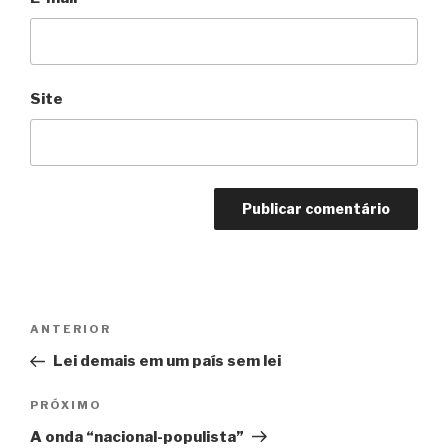
Site
Navegação
Anterior
ANTERIOR
de
Lei demais em um país sem lei
Post
Próximo
PRÓXIMO
A onda “nacional-populista”