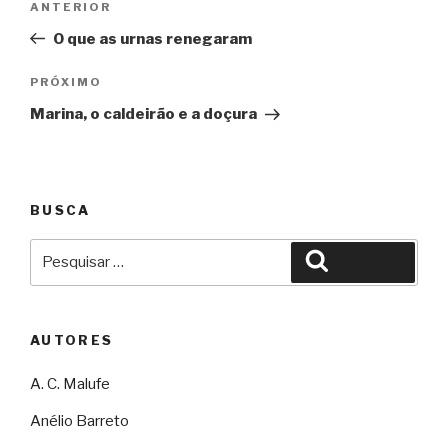
Anterior
ANTERIOR
de
O que as urnas renegaram
Post
Próximo
PRÓXIMO
Marina, o caldeirão e a doçura
BUSCA
Pesquisar
Pesquisar
por:
AUTORES
A. C. Malufe
Anélio Barreto