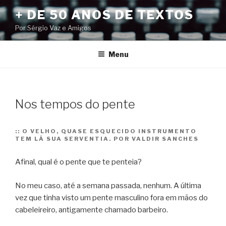
Pular
+ DE 50 ANOS DE TEXTOS
para
Por Sérgio Vaz e Amigos
o
conteúdo
Menu
Nos tempos do pente
::
O VELHO, QUASE ESQUECIDO INSTRUMENTO
TEM LÁ SUA SERVENTIA. POR VALDIR SANCHES
Afinal, qual é o pente que te penteia?
No meu caso, até a semana passada, nenhum. A última
vez que tinha visto um pente masculino fora em mãos do
cabeleireiro, antigamente chamado barbeiro.