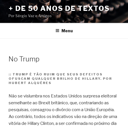
Pular
+ DE 50 ANOS DE TEXTOS
para
Por Sérgio Vaz e Amigos
o
conteúdo
Menu
No Trump
::
TRUMP É TÃO RUIM QUE SEUS DEFEITOS
OFUSCAM QUALQUER BRILHO DE HILLARY. POR
HUBERT ALQUÉRES
Não se vislumbra nos Estados Unidos surpresa eleitoral
semelhante ao Brexit britânico, que, contrariando as
pesquisas, consagrou o divórcio com a União Européia.
Ao contrário, todos os indicativos vão na direção de uma
vitória de Hillary Clinton, a ser confirmada no próximo dia