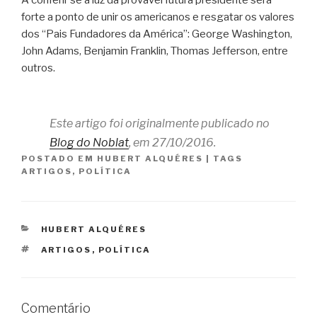
A conferir se a luz da provável futura presidente será
forte a ponto de unir os americanos e resgatar os valores
dos “Pais Fundadores da América”: George Washington,
John Adams, Benjamin Franklin, Thomas Jefferson, entre
outros.
Este artigo foi originalmente publicado no
Blog do Noblat
, em 27/10/2016.
POSTADO EM
HUBERT ALQUÉRES
|
TAGS
ARTIGOS
,
POLÍTICA
CATEGORIAS
HUBERT ALQUÉRES
TAGS
ARTIGOS
,
POLÍTICA
Comentário