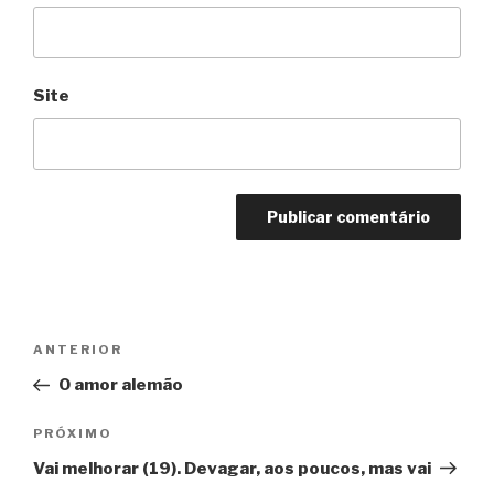
Site
Navegação
Anterior
ANTERIOR
de
O amor alemão
Post
Próximo
PRÓXIMO
Vai melhorar (19). Devagar, aos poucos, mas vai