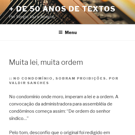
Pular
+ DE 50 ANOS DE TEXTOS
para
Por Sérgio Vaz e Amigos
o
conteúdo
Menu
Muita lei, muita ordem
::
NO CONDOMÍNIO, SOBRAM PROIBIÇÕES. POR
VALDIR SANCHES
No condomínio onde moro, imperam a lei e a ordem. A
convocação da administradora para assembléia de
condôminos começa assim: “De ordem do senhor
síndico…”
Pelo tom, desconfio que o original foi redigido em