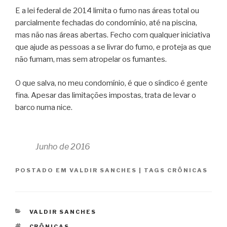
E a lei federal de 2014 limita o fumo nas áreas total ou
parcialmente fechadas do condomínio, até na piscina,
mas não nas áreas abertas. Fecho com qualquer iniciativa
que ajude as pessoas a se livrar do fumo, e proteja as que
não fumam, mas sem atropelar os fumantes.
O que salva, no meu condomínio, é que o síndico é gente
fina. Apesar das limitações impostas, trata de levar o
barco numa nice.
Junho de 2016
POSTADO EM
VALDIR SANCHES
|
TAGS
CRÔNICAS
CATEGORIAS
VALDIR SANCHES
TAGS
CRÔNICAS