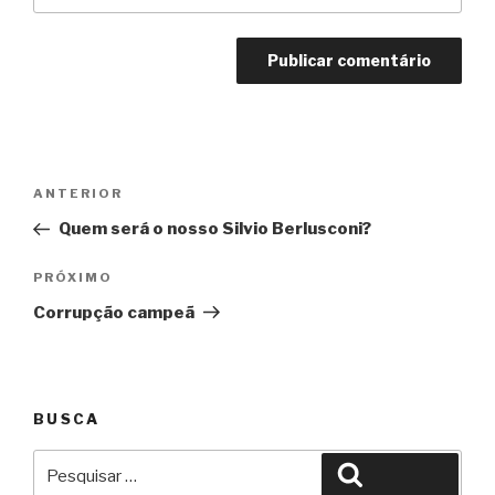
Navegação
Anterior
ANTERIOR
de
Quem será o nosso Silvio Berlusconi?
Post
Próximo
PRÓXIMO
Corrupção campeã
BUSCA
Pesquisar
Pesquisar
por: