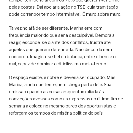
tempo, tem de falar com os 70% que querem ver Dilma
pelas costas. Daí apoiar a ação no TSE, cuja tramitação
pode correr por tempo interminável. É muro sobre muro.
Talvez no afã de ser diferente, Marina erre com
frequência maior do que seria desculpável. Demora a
reagir, esconde-se diante dos conflitos, frustra até
aqueles que querem defendê-la. Não discorda nem
concorda. Imagina-se fiel da balança, entre o bem e o
mal, capaz de dominar o dificilíssimo meio-termo.
O espaço existe, é nobre e deveria ser ocupado. Mas
Marina, ainda que tente, nem chega perto dele. Sua
omissão quando as coisas esquentam aliada às
convicções avessas como as expressas no último fim de
semana a coloca no mesmo barco dos oportunistas e
reforçam os tempos de miséria política do país.