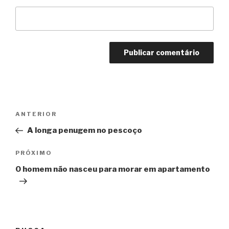
Navegação
Anterior
ANTERIOR
de
A longa penugem no pescoço
Post
Próximo
PRÓXIMO
O homem não nasceu para morar em apartamento