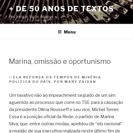
Pular
+ DE 50 ANOS DE TEXTOS
para
Por Sérgio Vaz e Amigos
o
conteúdo
Menu
Marina, omissão e oportunismo
::
ELA REFORÇA OS TEMPOS DE MISÉRIA
POLÍTICA DO PAÍS. POR MARY ZAIDAN
Um taxativo não ao impeachment seguido de um sim
aguerrido ao processo que corre no TSE para a cassação
da presidente Dilma Rousseff e seu vice, Michel Temer.
Essa é a posição oficial da Rede, o partido de Marina
Silva, que, entre outras modas, apelidou de “elo nacional”
a reunião de sua executiva realizada neste último fim de