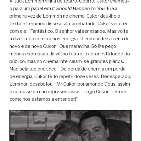
4. Jack Lemmon vinha do teatro. George Cukor chamou-
o para um papel em
It Should Happen to You
. Era a
primeira vez de Lemmon no cinema. Cukor deu-lhe o
texto e Lemmon disse a fala, arrebatado. Cukor veio ter
com ele: “Fantástico. O senhor vai ser grande. Mas volte
a dizer tudo com menos energia.” Lemmon fez a cena de
novo e de novo Cukor: “Que maravilha. Só lhe peço
menos expressão. Já vê, no teatro, o actor está longe do
público, mas no cinema intercalam-se grandes planos.
Não seja tão enérgico.” De perda de energia em perda
de energia, Cukor fê-lo repetir doze vezes. Desesperado,
Lemmon desabafou: “Mr Cukor, por amor de Deus, assim
é como se eu não representasse.” Logo Cukor: “Ora vê
como nos estamos a entender!”