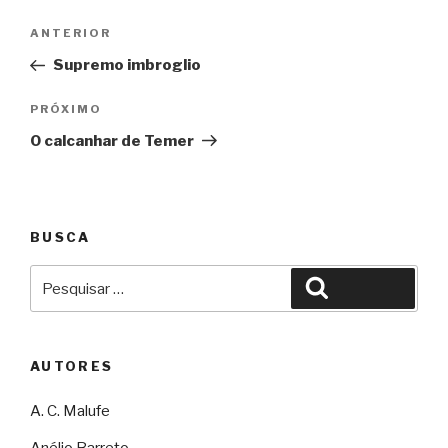
Navegação
Anterior
ANTERIOR
de
Supremo imbroglio
Post
Próximo
PRÓXIMO
O calcanhar de Temer
BUSCA
Pesquisar
Pesquisar
por:
AUTORES
A. C. Malufe
Anélio Barreto