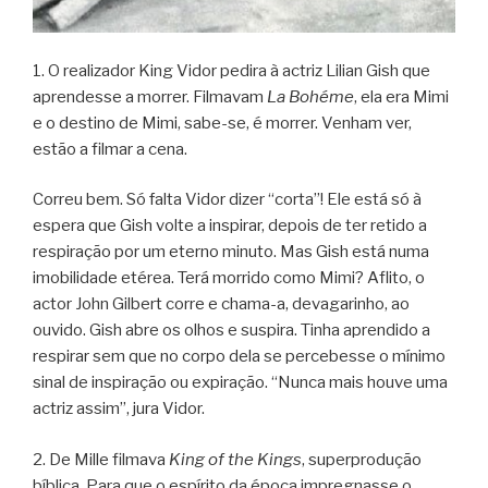
1. O realizador King Vidor pedira à actriz Lilian Gish que
aprendesse a morrer. Filmavam
La Bohéme
, ela era Mimi
e o destino de Mimi, sabe-se, é morrer. Venham ver,
estão a filmar a cena.
Correu bem. Só falta Vidor dizer “corta”! Ele está só à
espera que Gish volte a inspirar, depois de ter retido a
respiração por um eterno minuto. Mas Gish está numa
imobilidade etérea. Terá morrido como Mimi? Aflito, o
actor John Gilbert corre e chama-a, devagarinho, ao
ouvido. Gish abre os olhos e suspira. Tinha aprendido a
respirar sem que no corpo dela se percebesse o mínimo
sinal de inspiração ou expiração. “Nunca mais houve uma
actriz assim”, jura Vidor.
2. De Mille filmava
King of the Kings
, superprodução
bíblica. Para que o espírito da época impregnasse o