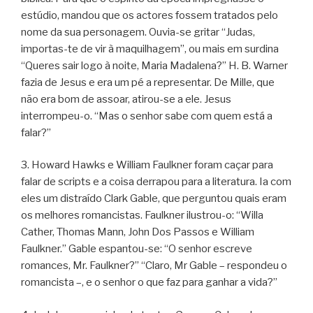
estúdio, mandou que os actores fossem tratados pelo
nome da sua personagem. Ouvia-se gritar “Judas,
importas-te de vir à maquilhagem”, ou mais em surdina
“Queres sair logo à noite, Maria Madalena?” H. B. Warner
fazia de Jesus e era um pé a representar. De Mille, que
não era bom de assoar, atirou-se a ele. Jesus
interrompeu-o. “Mas o senhor sabe com quem está a
falar?”
3. Howard Hawks e William Faulkner foram caçar para
falar de scripts e a coisa derrapou para a literatura. Ia com
eles um distraído Clark Gable, que perguntou quais eram
os melhores romancistas. Faulkner ilustrou-o: “Willa
Cather, Thomas Mann, John Dos Passos e William
Faulkner.” Gable espantou-se: “O senhor escreve
romances, Mr. Faulkner?” “Claro, Mr Gable – respondeu o
romancista –, e o senhor o que faz para ganhar a vida?”