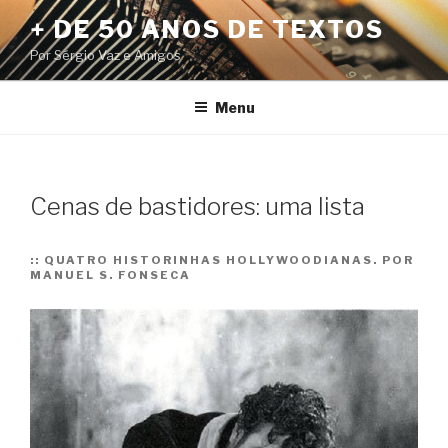
Pular
+ DE 50 ANOS DE TEXTOS
para
Por Sérgio Vaz e Amigos
o
conteúdo
Menu
Cenas de bastidores: uma lista
::
QUATRO HISTORINHAS HOLLYWOODIANAS. POR
MANUEL S. FONSECA