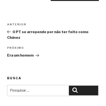
Navegação
Anterior
ANTERIOR
de
O PT se arrepende por não ter feito como
Post
Chávez
Próximo
PRÓXIMO
Era um homem
BUSCA
Pesquisar
Pesquisar
por: