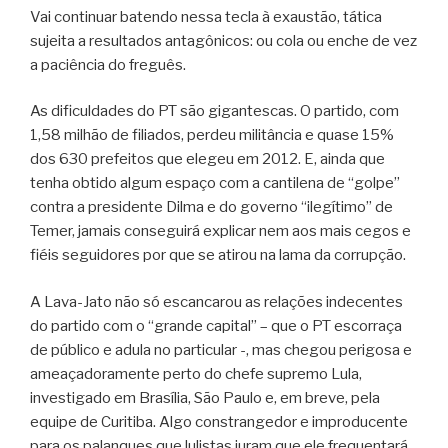
Vai continuar batendo nessa tecla à exaustão, tática
sujeita a resultados antagônicos: ou cola ou enche de vez
a paciência do freguês.
As dificuldades do PT são gigantescas. O partido, com
1,58 milhão de filiados, perdeu militância e quase 15%
dos 630 prefeitos que elegeu em 2012. E, ainda que
tenha obtido algum espaço com a cantilena de “golpe”
contra a presidente Dilma e do governo “ilegítimo” de
Temer, jamais conseguirá explicar nem aos mais cegos e
fiéis seguidores por que se atirou na lama da corrupção.
A Lava-Jato não só escancarou as relações indecentes
do partido com o “grande capital” – que o PT escorraça
de público e adula no particular -, mas chegou perigosa e
ameaçadoramente perto do chefe supremo Lula,
investigado em Brasília, São Paulo e, em breve, pela
equipe de Curitiba. Algo constrangedor e improducente
para os palanques que lulistas juram que ele frequentará