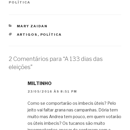
POLÍTICA
CATEGORIAS
MARY ZAIDAN
TAGS
ARTIGOS
,
POLÍTICA
2 Comentários para “A 133 dias das
eleições”
MILTINHO
23/05/2016 ÀS 8:51 PM
Como se comportarão os imbecis úteis? Pelo
jeito vai faltar grana nas campanhas. Dória tem
muito mas Andrea tem pouco, em quem votarão
os úteis imbecis? Os tucanos são muito
incompetentes apesar de contarem com a