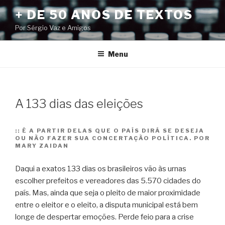
Pular
+ DE 50 ANOS DE TEXTOS
para
Por Sérgio Vaz e Amigos
o
conteúdo
Menu
A 133 dias das eleições
::
É A PARTIR DELAS QUE O PAÍS DIRÁ SE DESEJA
OU NÃO FAZER SUA CONCERTAÇÃO POLÍTICA. POR
MARY ZAIDAN
Daqui a exatos 133 dias os brasileiros vão às urnas
escolher prefeitos e vereadores das 5.570 cidades do
país. Mas, ainda que seja o pleito de maior proximidade
entre o eleitor e o eleito, a disputa municipal está bem
longe de despertar emoções. Perde feio para a crise