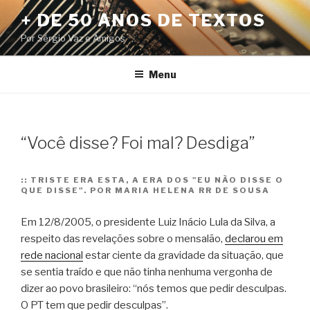
Pular
+ DE 50 ANOS DE TEXTOS
para
Por Sérgio Vaz e Amigos
o
conteúdo
Menu
“Você disse? Foi mal? Desdiga”
::
TRISTE ERA ESTA, A ERA DOS "EU NÃO DISSE O
QUE DISSE". POR MARIA HELENA RR DE SOUSA
Em 12/8/2005, o presidente Luiz Inácio Lula da Silva, a
respeito das revelações sobre o mensalão,
declarou em
rede nacional
estar ciente da gravidade da situação, que
se sentia traído e que não tinha nenhuma vergonha de
dizer ao povo brasileiro: “nós temos que pedir desculpas.
O PT tem que pedir desculpas”.