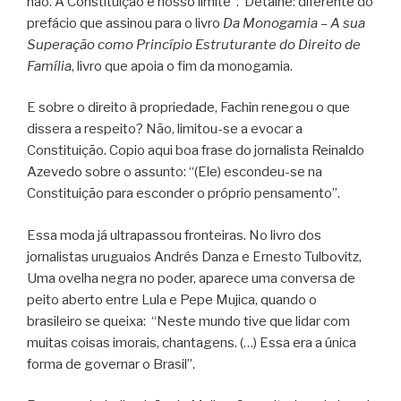
não. A Constituição é nosso limite”. Detalhe: diferente do
prefácio que assinou para o livro
Da Monogamia – A sua
Superação como Princípio Estruturante do Direito de
Família
, livro que apoia o fim da monogamia.
E sobre o direito à propriedade, Fachin renegou o que
dissera a respeito? Não, limitou-se a evocar a
Constituição. Copio aqui boa frase do jornalista Reinaldo
Azevedo sobre o assunto: “(Ele) escondeu-se na
Constituição para esconder o próprio pensamento”.
Essa moda já ultrapassou fronteiras. No livro dos
jornalistas uruguaios Andrés Danza e Ernesto Tulbovitz,
Uma ovelha negra no poder, aparece uma conversa de
peito aberto entre Lula e Pepe Mujica, quando o
brasileiro se queixa: “Neste mundo tive que lidar com
muitas coisas imorais, chantagens. (…) Essa era a única
forma de governar o Brasil”.