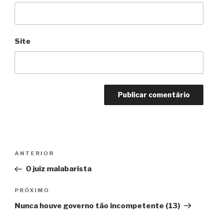
Site
Navegação
Anterior
ANTERIOR
de
O juiz malabarista
Post
Próximo
PRÓXIMO
Nunca houve governo tão incompetente (13)