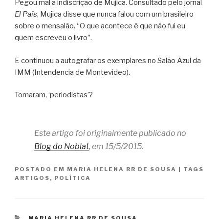
Pegou mal a indiscrição de Mujica. Consultado pelo jornal
El País
, Mujica disse que nunca falou com um brasileiro
sobre o mensalão. “O que acontece é que não fui eu
quem escreveu o livro”.
E continuou a autografar os exemplares no Salão Azul da
IMM (Intendencia de Montevideo).
Tomaram, ‘periodistas’?
Este artigo foi originalmente publicado no
Blog do Noblat
, em 15/5/2015.
POSTADO EM
MARIA HELENA RR DE SOUSA
|
TAGS
ARTIGOS
,
POLÍTICA
CATEGORIAS
MARIA HELENA RR DE SOUSA