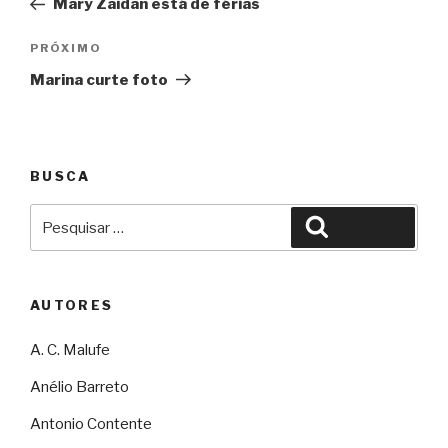
Mary Zaidan está de férias
Post
Próximo
PRÓXIMO
Marina curte foto
BUSCA
Pesquisar
Pesquisar
por:
AUTORES
A. C. Malufe
Anélio Barreto
Antonio Contente