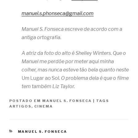
manuel.s.phonseca@gmail.com
Manuel S. Fonseca escreve de acordo com a
antiga ortografia.
A atriz da foto do alto é Shelley Winters. Que o
Manuel me perdõe por meter aqui minha
colher, mas nunca esteve tão bela quanto neste
Um Lugar ao Sol
. O problema dela é que o filme
tem também Liz Taylor.
POSTADO EM
MANUEL S. FONSECA
|
TAGS
ARTIGOS
,
CINEMA
CATEGORIAS
MANUEL S. FONSECA