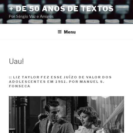
Pular
+ DE 50 ANOS DE TEXTOS
para
Por Sérgio Vaz e Amigos
o
conteúdo
Menu
Uau!
::
LIZ TAYLOR FEZ ESSE JUÍZO DE VALOR DOS
ADOLESCENTES EM 1951. POR MANUEL S.
FONSECA