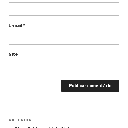
E-mail
*
Site
Navegação
Anterior
ANTERIOR
de