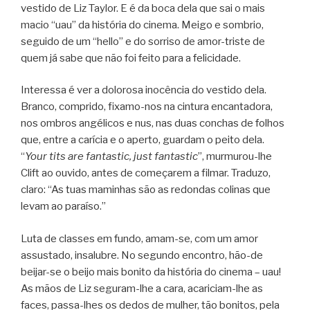
ves­tido de Liz Tay­lor. E é da boca dela que sai o mais
macio “uau” da his­tó­ria do cinema. Meigo e som­brio,
seguido de um “hello” e do sor­riso de amor-triste de
quem já sabe que não foi feito para a felicidade.
Inte­ressa é ver a dolo­rosa ino­cên­cia do ves­tido dela.
Branco, com­prido, fixamo-nos na cin­tura encan­ta­dora,
nos ombros angé­li­cos e nus, nas duas con­chas de folhos
que, entre a carí­cia e o aperto, guar­dam o peito dela.
“
Your tits are fan­tas­tic, just fan­tas­tic
”, murmurou-lhe
Clift ao ouvido, antes de come­ça­rem a fil­mar. Tra­duzo,
claro: “As tuas mami­nhas são as redon­das coli­nas que
levam ao paraíso.”
Luta de clas­ses em fundo, amam-se, com um amor
assus­tado, insa­lu­bre. No segundo encon­tro, hão-de
beijar-se o beijo mais bonito da his­tó­ria do cinema – uau!
As mãos de Liz seguram-lhe a cara, acariciam-lhe as
faces, passa-lhes os dedos de mulher, tão boni­tos, pela