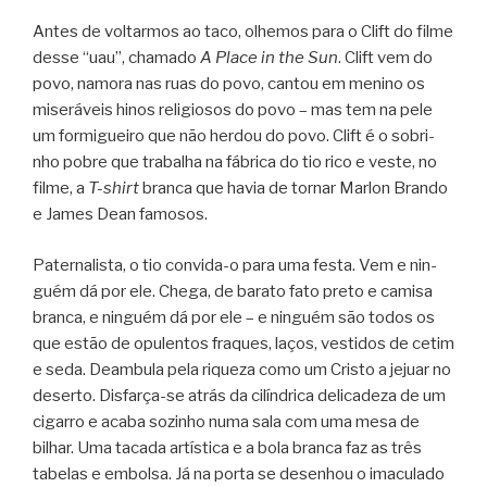
Antes de vol­tar­mos ao taco, olhe­mos para o Clift do filme
desse “uau”, cha­mado
A Place in the Sun
. Clift vem do
povo, namora nas ruas do povo, can­tou em menino os
mise­rá­veis hinos reli­gi­o­sos do povo – mas tem na pele
um for­mi­gueiro que não her­dou do povo. Clift é o sobri­
nho pobre que tra­ba­lha na fábrica do tio rico e veste, no
filme, a
T-shirt
branca que havia de tor­nar Mar­lon Brando
e James Dean famosos.
Pater­na­lista, o tio convida-o para uma festa. Vem e nin­
guém dá por ele. Chega, de barato fato preto e camisa
branca, e nin­guém dá por ele – e nin­guém são todos os
que estão de opu­len­tos fra­ques, laços, ves­ti­dos de cetim
e seda. Deam­bula pela riqueza como um Cristo a jejuar no
deserto. Disfarça-se atrás da cilín­drica deli­ca­deza de um
cigarro e acaba sozi­nho numa sala com uma mesa de
bilhar. Uma tacada artís­tica e a bola branca faz as três
tabe­las e embolsa. Já na porta se dese­nhou o ima­cu­lado