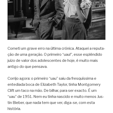
Cometi um grave erro na última cró­nica. Ata­quei a repu­ta­
ção de uma gera­ção. O pri­meiro “uau!”, esse esplên­dido
juízo de valor dos ado­les­cen­tes de hoje, é muito mais
antigo do que pen­sava.
Cor­rijo agora: o pri­meiro “uau” saiu da fresquís­sima e
ente­di­ada boca de Eli­za­beth Tay­lor, tinha Mont­go­mery
Clift um taco na mão. De bilhar, para ser exacto. É um
“uau” de 1951. Nem eu tinha nas­cido e muito menos Jus­
tin Bie­ber, que nada tem que ver, diga-se, com esta
história.