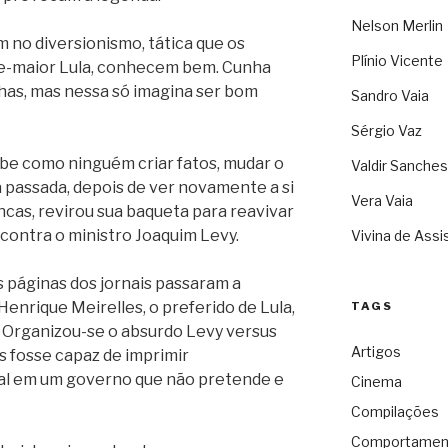
Nelson Merlin
 no diversionismo, tática que os
Plínio Vicente
fe-maior Lula, conhecem bem. Cunha
has, mas nessa só imagina ser bom
Sandro Vaia
Sérgio Vaz
Sabe como ninguém criar fatos, mudar o
Valdir Sanches
 passada, depois de ver novamente a si
Vera Vaia
cas, revirou sua baqueta para reavivar
s contra o ministro Joaquim Levy.
Vivina de Assi
s páginas dos jornais passaram a
enrique Meirelles, o preferido de Lula,
TAGS
. Organizou-se o absurdo Levy versus
Artigos
s fosse capaz de imprimir
cal em um governo que não pretende e
Cinema
Compilações
Comportamen