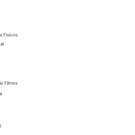
s Físicos
al
de Filmes
a
g