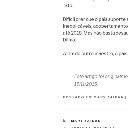
Jato.
Difícil crer que o país suport
inexplicáveis, acobertamento
até 2018. Mas não basta desaut
Dilma.
Além de outro maestro, o país 
Este artigo foi originalm
15/11/2015.
POSTADO EM
MARY ZAIDAN
|
CATEGORIAS
MARY ZAIDAN