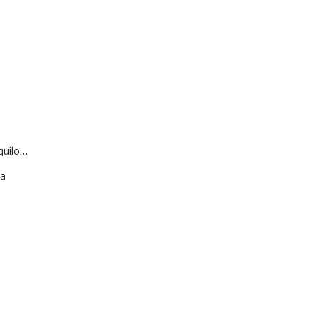
quilo…
va