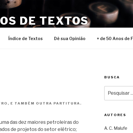
NOS DE TEXTOS
Índice de Textos
Dê sua Opinião
+ de 50 Anos de 
BUSCA
Pesquisar
por:
TRO, E TAMBÉM OUTRA PARTITURA.
AUTORES
 uma das dez maiores petroleiras do
A. C. Malufe
dos de projetos do setor elétrico;