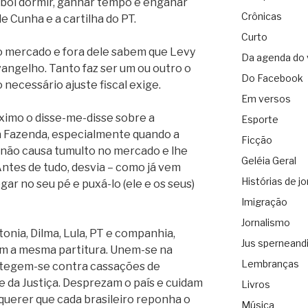
 boi dormir, ganhar tempo e enganar
Crônicas
e Cunha e a cartilha do PT.
Curto
 do mercado e fora dele sabem que Levy
Da agenda do 
angelho. Tanto faz ser um ou outro o
Do Facebook
necessário ajuste fiscal exige.
Em versos
ximo o disse-me-disse sobre a
Esporte
da Fazenda, especialmente quando a
Ficção
, não causa tumulto no mercado e lhe
Geléia Geral
ntes de tudo, desvia – como já vem
Histórias de jo
gar no seu pé e puxá-lo (ele e os seus)
Imigração
Jornalismo
nia, Dilma, Lula, PT e companhia,
Jus sperneand
m a mesma partitura. Unem-se na
Lembranças
rotegem-se contra cassações de
 da Justiça. Desprezam o país e cuidam
Livros
querer que cada brasileiro reponha o
Música