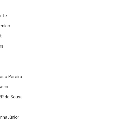
ente
enico
t
es
o
ledo Pereira
seca
RR de Sousa
nha Júnior