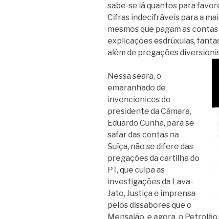
sabe-se lá quantos para favor
Cifras indecifráveis para a mai
mesmos que pagam as contas do
explicações esdrúxulas, fanta
além de pregações diversioni
Nessa seara, o
emaranhado de
invencionices do
presidente da Câmara,
Eduardo Cunha, para se
safar das contas na
Suíça, não se difere das
pregações da cartilha do
PT, que culpa as
investigações da Lava-
Jato, Justiça e imprensa
pelos dissabores que o
Mensalão, e agora, o Petrolão