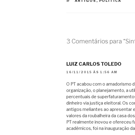
TAGS
ARTIGOS
,
POLÍTICA
3 Comentários para “Sinf
LUIZ CARLOS TOLEDO
16/11/2015 ÀS 1:56 AM
O PT acabou com o amadorismo da 
organização, o planejamento, a ut
percentuais de superfaturamentos 
dinheiro via justiça eleitoral. Os
antigos meliantes ao apresentar 
valores da roubalheira da casa dos
PT realmente inovou e ofereceu fa
acadêmicos, foi na inauguração da 