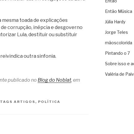
Então
Então Música
e a mesma toada de explicações
Júlia Hardy
 de corrupção, inépcia e desgoverno
Jorge Teles
orizar Lula, destituir ou substituir
mãoscolorida
Pintando o 7
reivindica outra sinfonia.
Sobre isso e a
Valéria de Pai
ente publicado no
Blog do Noblat
, em
TAGS
ARTIGOS
,
POLÍTICA