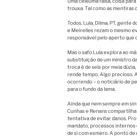
Uma celeuma falsa, coisa para
trouxa. Tal como as mentiras d
Todos. Lula, Dilma, PT, gente
e Meirelles rezam o mesmo ev
responsável pelo aperto que o 
Mas o safo Lula explora ao má
substituição de um ministro 
troca é de seis por meia dúzia
rende tempo. Algo precioso. A
ocorrendo – o noticiário de pe
para o fundo da lama.
Ainda que nem sempre em sinto
Cunhas e Renans compartilha
tentativa de evitar danos. P
mandato, processos internos e
de si com esmero. A ponto de 