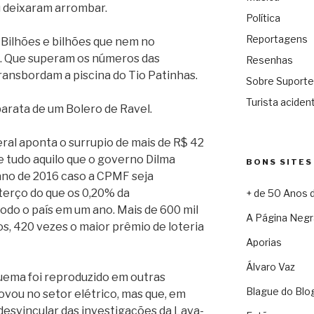
 deixaram arrombar.
Política
Reportagens
 Bilhões e bilhões que nem no
. Que superam os números das
Resenhas
transbordam a piscina do Tio Patinhas.
Sobre Suporte
Turista acident
arata de um Bolero de Ravel.
eral aponta o surrupio de mais de R$ 42
de tudo aquilo que o governo Dilma
BONS SITES
ano de 2016 caso a CPMF seja
 terço do que os 0,20% da
+ de 50 Anos 
do o país em um ano. Mais de 600 mil
A Página Negr
os, 420 vezes o maior prêmio de loteria
Aporias
Álvaro Vaz
ema foi reproduzido em outras
Blague do Blo
ovou no setor elétrico, mas que, em
desvincular das investigações da Lava-