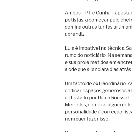
Ambos – PT e Cunha – apostam
petistas, a começar pelo che
domina outras tantas artiman
aprendiz.
Lula é imbatível na técnica. 
rumo do noticiário. Na semana
e sua prole metidos em encren
a ode que silenciara dias atrá
Um factóide extraordinário. A
dedicar espaços generosos a H
detestado por Dilma Rousseff
Meirelles, como se algum dele
personalidade à correção fis
nem quer fazer isso.