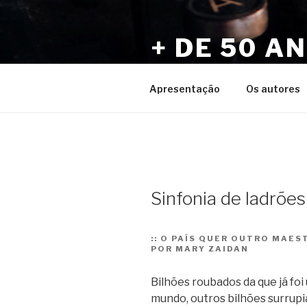
Pular
para
+ DE 50 A
o
conteúdo
Por Sérgio Vaz e Amigos
Apresentação
Os autores
Sinfonia de ladrões
::
O PAÍS QUER OUTRO MAES
POR MARY ZAIDAN
Bilhões roubados da que já foi
mundo, outros bilhões surrupia