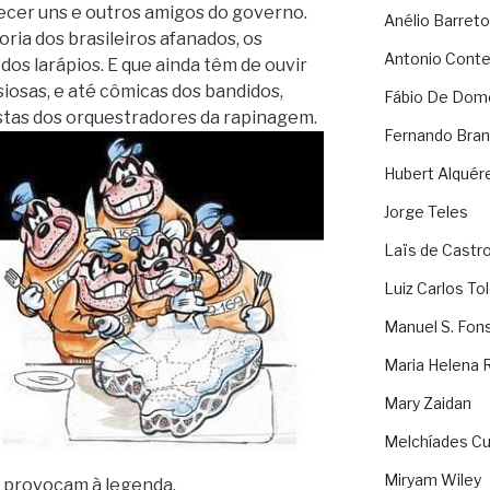
ecer uns e outros amigos do governo.
Anélio Barreto
oria dos brasileiros afanados, os
Antonio Cont
s larápios. E que ainda têm de ouvir
siosas, e até cômicas dos bandidos,
Fábio De Dom
stas dos orquestradores da rapinagem.
Fernando Bran
Hubert Alquér
Jorge Teles
Laïs de Castr
Luiz Carlos To
Manuel S. Fon
Maria Helena 
Mary Zaidan
Melchíades Cu
Miryam Wiley
, provocam à legenda.