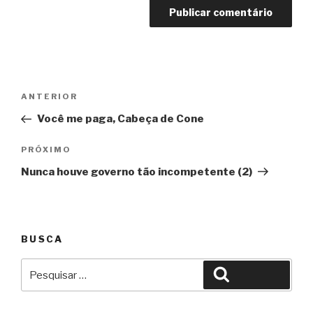
Navegação
Anterior
ANTERIOR
de
Você me paga, Cabeça de Cone
Post
Próximo
PRÓXIMO
Nunca houve governo tão incompetente (2)
BUSCA
Pesquisar
Pesquisar
por: