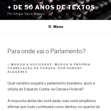
Pular
+ DE 50 ANOS DE TEXTOS
para
Por Sérgio Vaz e Amigos
o
conteúdo
Menu
Para onde vai o Parlamento?
::
MUDOU A SOCIEDADE, MUDOU A PRÓPRIA
CORRELAÇÃO DE FORÇAS. POR HUBERT
ALQUÉRES
Qual caminho seguirá o parlamento brasileiro, após a
vitória de Eduardo Cunha, na Câmara Federal?
A resposta ainda não está dada, mas seria simplismo
afirmar que tudo continuará como dantes, no quartel de