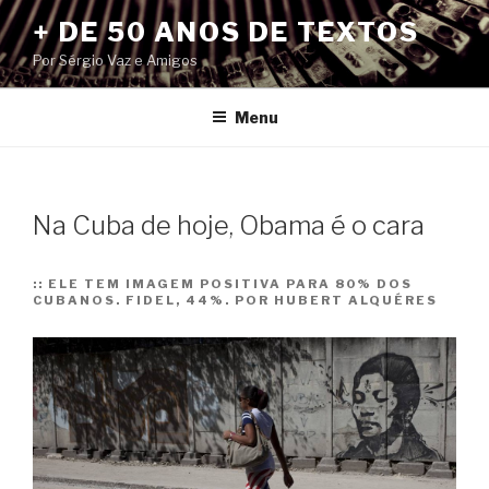
Pular
+ DE 50 ANOS DE TEXTOS
para
Por Sérgio Vaz e Amigos
o
conteúdo
Menu
Na Cuba de hoje, Obama é o cara
::
ELE TEM IMAGEM POSITIVA PARA 80% DOS
CUBANOS. FIDEL, 44%. POR HUBERT ALQUÉRES