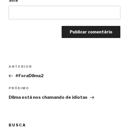
Site
Navegação
Anterior
ANTERIOR
de
#ForaDilma2
Post
Próximo
PRÓXIMO
Dilma está nos chamando de idiotas
BUSCA