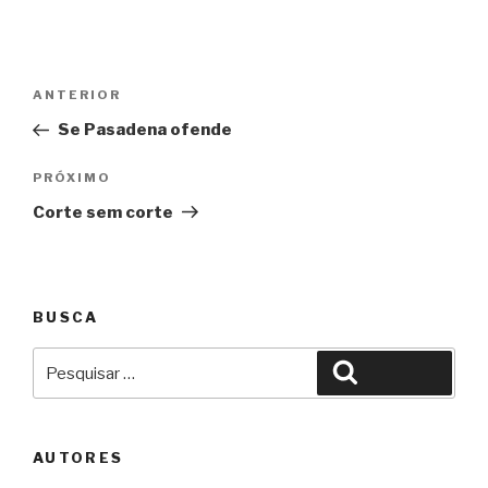
Navegação
Anterior
ANTERIOR
de
Se Pasadena ofende
Post
Próximo
PRÓXIMO
Corte sem corte
BUSCA
Pesquisar
Pesquisar
por:
AUTORES