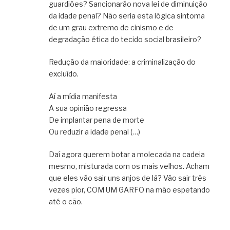
guardiões? Sancionarão nova lei de diminuição
da idade penal? Não seria esta lógica sintoma
de um grau extremo de cinismo e de
degradação ética do tecido social brasileiro?
Redução da maioridade: a criminalização do
excluído.
Aí a mídia manifesta
A sua opinião regressa
De implantar pena de morte
Ou reduzir a idade penal (…)
Daí agora querem botar a molecada na cadeia
mesmo, misturada com os mais velhos. Acham
que eles vão sair uns anjos de lá? Vão sair três
vezes pior, COM UM GARFO na mão espetando
até o cão.