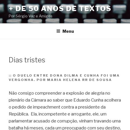
Pular
+ DE 50 ANOS DE TEXTOS
para
Por Sérgio Vaz e Amigos
o
conteúdo
Menu
Dias tristes
::
O DUELO ENTRE DONA DILMA E CUNHA FOI UMA
VERGONHA. POR MARIA HELENA RR DE SOUSA
Não consigo compreender a explosão de alegria no
plenário da Câmara ao saber que Eduardo Cunha acolhera
o pedido de impeachment contra a presidente da
República. Ela, incompetente e arrogante, ele, um
parlamentar acusado de corrupção, vinham travando uma
batalha há meses, cada um preocupado com seu destino,