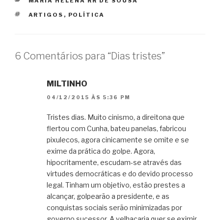
CATEGORIAS
MARIA HELENA RR DE SOUSA
TAGS
ARTIGOS
,
POLÍTICA
6 Comentários para “Dias tristes”
MILTINHO
04/12/2015 ÀS 5:36 PM
Tristes dias. Muito cinismo, a direitona que
flertou com Cunha, bateu panelas, fabricou
pixulecos, agora cinicamente se omite e se
exime da prática do golpe. Agora,
hipocritamente, escudam-se através das
virtudes democráticas e do devido processo
legal. Tinham um objetivo, estão prestes a
alcançar, golpearão a presidente, e as
conquistas sociais serão minimizadas por
governo sucessor. A velhacaria quer se eximir