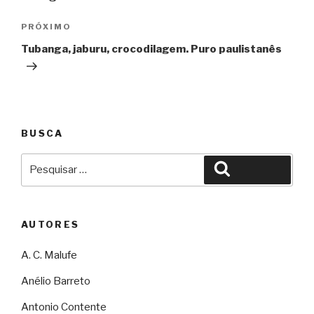
Post
Próximo
PRÓXIMO
Tubanga, jaburu, crocodilagem. Puro paulistanês
BUSCA
Pesquisar
Pesquisar
por:
AUTORES
A. C. Malufe
Anélio Barreto
Antonio Contente