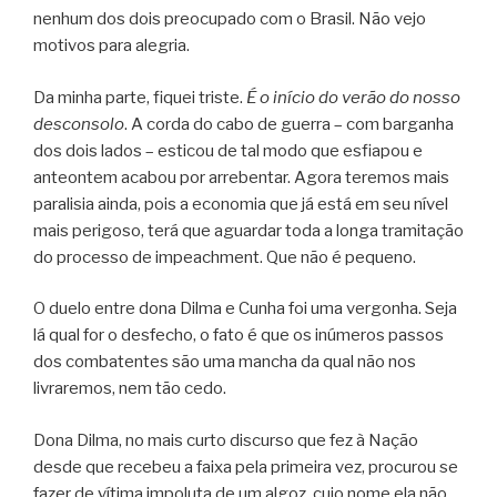
nenhum dos dois preocupado com o Brasil. Não vejo
motivos para alegria.
Da minha parte, fiquei triste.
É o início do verão do nosso
desconsolo
. A corda do cabo de guerra – com barganha
dos dois lados – esticou de tal modo que esfiapou e
anteontem acabou por arrebentar. Agora teremos mais
paralisia ainda, pois a economia que já está em seu nível
mais perigoso, terá que aguardar toda a longa tramitação
do processo de impeachment. Que não é pequeno.
O duelo entre dona Dilma e Cunha foi uma vergonha. Seja
lá qual for o desfecho, o fato é que os inúmeros passos
dos combatentes são uma mancha da qual não nos
livraremos, nem tão cedo.
Dona Dilma, no mais curto discurso que fez à Nação
desde que recebeu a faixa pela primeira vez, procurou se
fazer de vítima impoluta de um algoz, cujo nome ela não