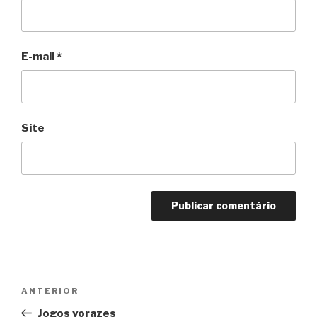
E-mail
*
Site
Navegação
Anterior
ANTERIOR
de
Jogos vorazes