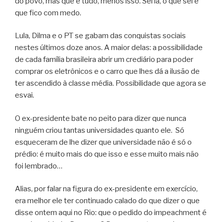
do povo, mas que é tudo, menos isso. Sei lá, o que sei é
que fico com medo.
Lula, Dilma e o PT se gabam das conquistas sociais
nestes últimos doze anos. A maior delas: a possibilidade
de cada família brasileira abrir um crediário para poder
comprar os eletrônicos e o carro que lhes dá a ilusão de
ter ascendido à classe média. Possibilidade que agora se
esvai.
O ex-presidente bate no peito para dizer que nunca
ninguém criou tantas universidades quanto ele. Só
esqueceram de lhe dizer que universidade não é só o
prédio: é muito mais do que isso e esse muito mais não
foi lembrado…
Alias, por falar na figura do ex-presidente em exercício,
era melhor ele ter continuado calado do que dizer o que
disse ontem aqui no Rio: que o pedido do impeachment é