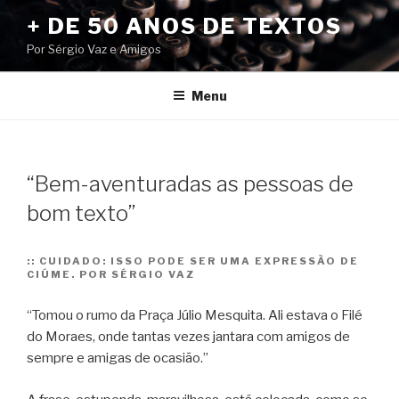
Pular
+ DE 50 ANOS DE TEXTOS
para
Por Sérgio Vaz e Amigos
o
conteúdo
Menu
“Bem-aventuradas as pessoas de
bom texto”
::
CUIDADO: ISSO PODE SER UMA EXPRESSÃO DE
CIÚME. POR SÉRGIO VAZ
“Tomou o rumo da Praça Júlio Mesquita. Ali estava o Filé
do Moraes, onde tantas vezes jantara com amigos de
sempre e amigas de ocasião.”