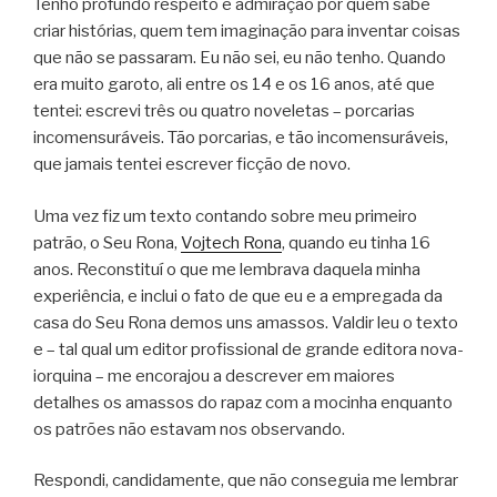
Tenho profundo respeito e admiração por quem sabe
criar histórias, quem tem imaginação para inventar coisas
que não se passaram. Eu não sei, eu não tenho. Quando
era muito garoto, ali entre os 14 e os 16 anos, até que
tentei: escrevi três ou quatro noveletas – porcarias
incomensuráveis. Tão porcarias, e tão incomensuráveis,
que jamais tentei escrever ficção de novo.
Uma vez fiz um texto contando sobre meu primeiro
patrão, o Seu Rona,
Vojtech Rona
, quando eu tinha 16
anos. Reconstituí o que me lembrava daquela minha
experiência, e inclui o fato de que eu e a empregada da
casa do Seu Rona demos uns amassos. Valdir leu o texto
e – tal qual um editor profissional de grande editora nova-
iorquina – me encorajou a descrever em maiores
detalhes os amassos do rapaz com a mocinha enquanto
os patrões não estavam nos observando.
Respondi, candidamente, que não conseguia me lembrar