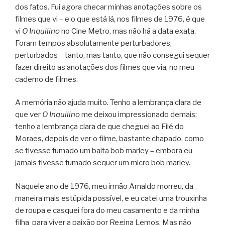
dos fatos. Fui agora checar minhas anotações sobre os
filmes que vi – e o que está lá, nos filmes de 1976, é que
vi
O Inquilino
no Cine Metro, mas não há a data exata.
Foram tempos absolutamente perturbadores,
perturbados – tanto, mas tanto, que não consegui sequer
fazer direito as anotações dos filmes que via, no meu
caderno de filmes.
A memória não ajuda muito. Tenho a lembrança clara de
que ver
O Inquilino
me deixou impressionado demais;
tenho a lembrança clara de que cheguei ao Filé do
Moraes, depois de ver o filme, bastante chapado, como
se tivesse fumado um baita bob marley – embora eu
jamais tivesse fumado sequer um micro bob marley.
Naquele ano de 1976, meu irmão Arnaldo morreu, da
maneira mais estúpida possível, e eu catei uma trouxinha
de roupa e casquei fora do meu casamento e da minha
filha para viver a paixão por Regina Lemos. Mas não