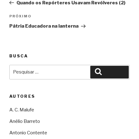
Quando os Repórteres Usavam Revólveres (2)
Post
Próximo
PRÓXIMO
Pátria Educadora na lanterna
BUSCA
Pesquisar
Pesquisar
por:
AUTORES
A. C. Malufe
Anélio Barreto
Antonio Contente