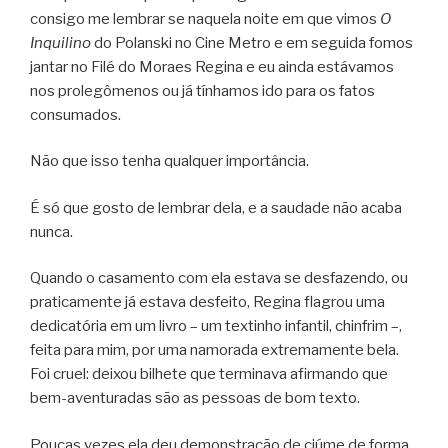
consigo me lembrar se naquela noite em que vimos
O
Inquilino
do Polanski no Cine Metro e em seguida fomos
jantar no Filé do Moraes Regina e eu ainda estávamos
nos prolegômenos ou já tínhamos ido para os fatos
consumados.
Não que isso tenha qualquer importância.
É só que gosto de lembrar dela, e a saudade não acaba
nunca.
Quando o casamento com ela estava se desfazendo, ou
praticamente já estava desfeito, Regina flagrou uma
dedicatória em um livro – um textinho infantil, chinfrim –,
feita para mim, por uma namorada extremamente bela.
Foi cruel: deixou bilhete que terminava afirmando que
bem-aventuradas são as pessoas de bom texto.
Poucas vezes ela deu demonstração de ciúme de forma