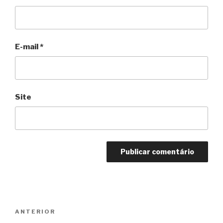
E-mail
*
Site
Navegação
Anterior
ANTERIOR
de