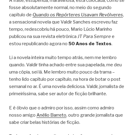
A frase, estupenda, maravilhosa, está colocada, como se
fosse absolutamente normal, no meio do segundo
capítulo de
Quando os Repórteres Usavam Revólveres
,
a sensacional novela que Valdir Sanches escreveu faz
tempo, redescobriu há pouco, Mario Lúcio Marinho
publicou na sua revista eletrônica
JT Para Sempre
e
estou republicando agora no
50 Anos de Textos
.
Li a novela inteira muito tempo atrás, nem me lembro
quando. Valdir tinha achado entre sua papelada, me deu
uma cópia, sei lá. Me lembro muito pouco da trama –
tenho lido capítulo por capítulo, na hora de botar o post
semanal no ar. É uma novela deliciosa. Valdir, jornalista de
primeiríssima, sabe ser autor de ficção brilhante.
E é óbvio que o admiro por isso, assim como admiro
nosso amigo
Anélio Barreto
, outro grande jornalista que
sabe criar belas histórias de ficção.