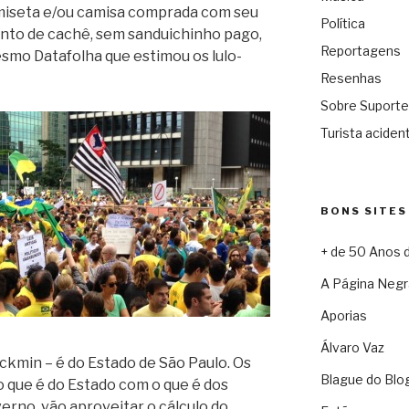
amiseta e/ou camisa comprada com seu
Política
nto de cachê, sem sanduichinho pago,
Reportagens
smo Datafolha que estimou os lulo-
Resenhas
Sobre Suporte
Turista acident
BONS SITES
+ de 50 Anos 
A Página Negr
Aporias
Álvaro Vaz
ckmin – é do Estado de São Paulo. Os
Blague do Blo
o que é do Estado com o que é dos
erno, vão aproveitar o cálculo do