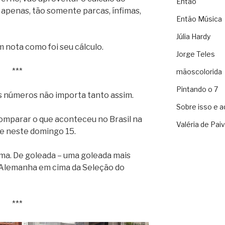
Então
, apenas, tão somente parcas, ínfimas,
Então Música
Júlia Hardy
 nota como foi seu cálculo.
Jorge Teles
***
mãoscolorida
Pintando o 7
s números não importa tanto assim.
Sobre isso e a
omparar o que aconteceu no Brasil na
Valéria de Pai
ve neste domingo 15.
ma. De goleada – uma goleada mais
a Alemanha em cima da Seleção do
***