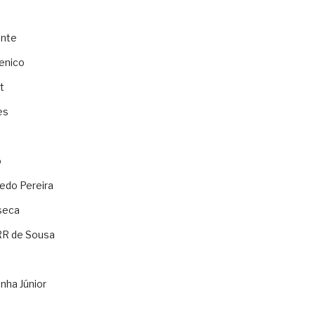
ente
enico
t
es
o
ledo Pereira
seca
RR de Sousa
nha Júnior