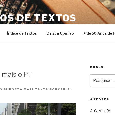
NOS DE TEXTOS
Índice de Textos
Dê sua Opinião
+ de 50 Anos de 
BUSCA
 mais o PT
Pesquisar
por:
ÃO SUPORTA MAIS TANTA PORCARIA.
AUTORES
A. C. Malufe