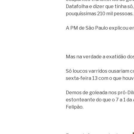
Datafolha e dizer que tinha só
pouquíssimas 210 mil pessoas.
A PM de São Paulo explicou em
Mas na verdade a exatidão do
Só loucos varridos ousariam c
sexta-feira 13 com o que hou
Demos de goleada nos pró-Dil
estonteante do que o 7 a 1 d
Felipão.