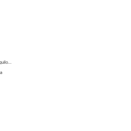
quilo…
va