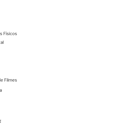
s Físicos
al
de Filmes
a
g