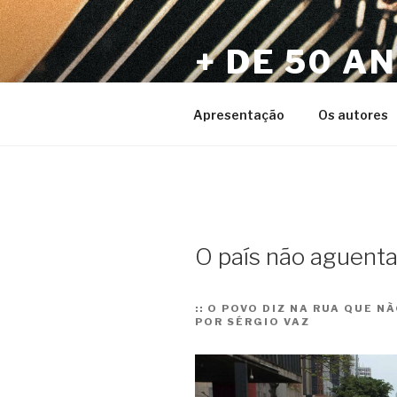
Pular
para
+ DE 50 A
o
conteúdo
Por Sérgio Vaz e Amigos
Apresentação
Os autores
O país não aguenta
::
O POVO DIZ NA RUA QUE N
POR SÉRGIO VAZ