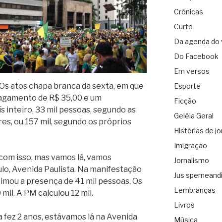
Crônicas
Curto
Da agenda do 
Do Facebook
Em versos
Os atos chapa branca da sexta, em que
Esporte
pagamento de R$ 35,00 e um
Ficção
s inteiro, 33 mil pessoas, segundo as
Geléia Geral
ares, ou 157 mil, segundo os próprios
Histórias de jo
Imigração
com isso, mas vamos lá, vamos
Jornalismo
lo, Avenida Paulista. Na manifestação
Jus sperneand
timou a presença de 41 mil pessoas. Os
Lembranças
il. A PM calculou 12 mil.
Livros
fez 2 anos, estávamos lá na Avenida
Música