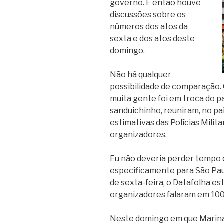
governo. E então houve
discussões sobre os
números dos atos da
sexta e dos atos deste
domingo.
Não há qualquer
possibilidade de comparação. 
muita gente foi em troca do 
sanduichinho, reuniram, no paí
estimativas das Polícias Milit
organizadores.
Eu não deveria perder tempo 
especificamente para São Pau
de sexta-feira, o Datafolha es
organizadores falaram em 100 m
Neste domingo em que Marina 