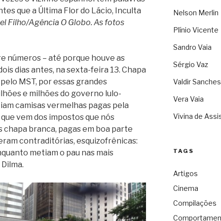
tes que a Última Flor do Lácio, Inculta
Nelson Merlin
el Filho/Agência O Globo. As fotos
Plínio Vicente
Sandro Vaia
e números – até porque houve as
Sérgio Vaz
is dias antes, na sexta-feira 13. Chapa
 pelo MST, por essas grandes
Valdir Sanches
hões e milhões do governo lulo-
Vera Vaia
stiam camisas vermelhas pagas pela
Vivina de Assi
o que vem dos impostos que nós
 chapa branca, pagas em boa parte
eram contraditórias, esquizofrênicas:
TAGS
nquanto metiam o pau nas mais
Dilma.
Artigos
Cinema
Compilações
Comportamen