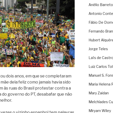
Anélio Barreto
Antonio Cont
Fábio De Dom
Fernando Bran
Hubert Alquér
Jorge Teles
Laïs de Castr
Luiz Carlos To
Manuel S. Fon
ou dois anos, em que se completaram
mãe dela feliz como jamais havia sido
Maria Helena 
 às ruas do Brasil protestar contra a
Mary Zaidan
a do governo do PT, desabafar que não
melhor.
Melchíades Cu
Miryam Wiley
vezes o vizinho espanhol tem palavras