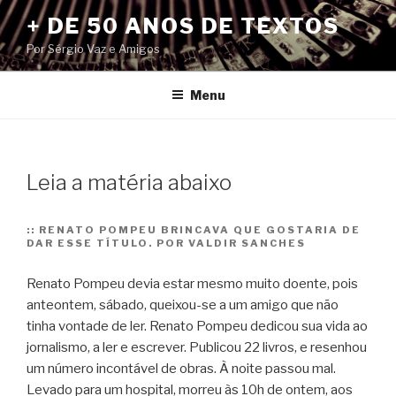
Pular
+ DE 50 ANOS DE TEXTOS
para
Por Sérgio Vaz e Amigos
o
conteúdo
Menu
Leia a matéria abaixo
::
RENATO POMPEU BRINCAVA QUE GOSTARIA DE
DAR ESSE TÍTULO. POR VALDIR SANCHES
Renato Pompeu devia estar mesmo muito doente, pois
anteontem, sábado, queixou-se a um amigo que não
tinha vontade de ler. Renato Pompeu dedicou sua vida ao
jornalismo, a ler e escrever. Publicou 22 livros, e resenhou
um número incontável de obras. À noite passou mal.
Levado para um hospital, morreu às 10h de ontem, aos