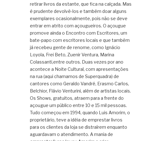
retirar livros da estante, que fica na calçada. Mas
é prudente devolvê-los e também doar alguns
exemplares ocasionalmente, pois não se deve
entrar em atrito com açougueiros. O açougue
promove ainda o Encontro com Escritores, um
bate-papo com escritores locais e que também
já recebeu gente de renome, como Ignácio
Loyola, Frei Beto, Zuenir Ventura, Marina
Colassanti,entre outros. Duas vezes por ano
acontece a Noite Cultural, com apresentações
na rua (aqui chamamos de Superquadra) de
cantores como Geraldo Vandré, Erasmo Carlos,
Belchior, Flávio Venturini, além de artistas locais.
Os Shows, gratuitos, atraem para a frente do
açougue um público entre 10 e 15 mil pessoas.
Tudo começou em 1994, quando Luis Amorim, o
proprietário, teve a idéia de emprestar livros
para os clientes da loja se distraírem enquanto
aguardavam o atendimento. A mania de