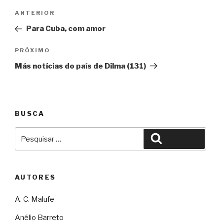
Navegação
Anterior
ANTERIOR
de
Para Cuba, com amor
Post
Próximo
PRÓXIMO
Más notícias do país de Dilma (131)
BUSCA
Pesquisar
Pesquisar
por:
AUTORES
A. C. Malufe
Anélio Barreto