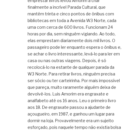
emprestar livros levou Amorim a criar
finalmente a incrível Parada Cultural, que
mantém trinta e cinco pontos de ônibus com
bibliotecas em toda a Avenida W3 Norte, cada
uma com cerca de 600 livros. Funcionam 24
horas por dia, sem ninguém vigiando. Ao todo,
elas emprestam diariamente dois mil livros. O
passageiro pode ler enquanto espera o ônibus e,
se achar o livro interessante, levá-lo para ler em
casa ou nas outras viagens. Depois, é só
recolocá-lo na estante de qualquer parada da
W3 Norte. Para retirar livros, ninguém precisa
ser sócio ou ter carteirinha. Por mais impossível
que pareça, muito raramente alguém deixa de
devolvê-los. Luis Amorim era engraxate e
analfabeto até os 16 anos. Leu o primeiro livro
aos 18. De engraxate passou a ajudante de
açougueiro, em 1987, e ganhou um lugar para
dormir na loja. Provavelmente era um sujeito
esforçado, pois naquele tempo não existia bolsa