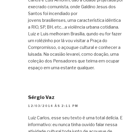
execrado comunista, onde Galdino Jesus dos
Santos foi incendiado por
jovens brasilienses, uma característica idêntica
a RIO, SP, BH, etc…a violência urbana cotidiana.
Luiz e Luis melhoram Brasília, qundo eu for fazer
um rolêzinho por lá vou visitar a Praça do
Compromisso, o açougue cultural e conhecer a
luisada. Na ocasião levarei, como doação, uma
coleção dos Pensadores que teima em ocupar
espaço em uma estante qualquer.
Sérgio Vaz
12/03/2014 ÀS 2:11 PM
Luiz Carlos, esse seu texto é uma total delícia. E
informativo: eu nunca tinha ouvido falar nessa
atividade cultural toda junto de açougue de