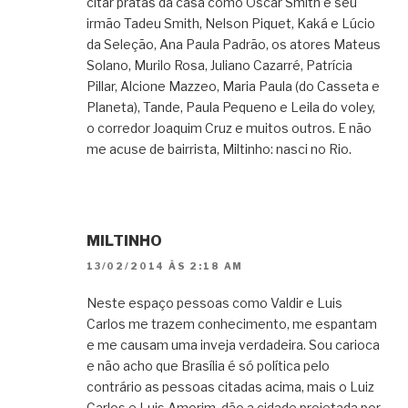
citar pratas da casa como Oscar Smith e seu
irmão Tadeu Smith, Nelson Piquet, Kaká e Lúcio
da Seleção, Ana Paula Padrão, os atores Mateus
Solano, Murilo Rosa, Juliano Cazarré, Patrícia
Pillar, Alcione Mazzeo, Maria Paula (do Casseta e
Planeta), Tande, Paula Pequeno e Leila do voley,
o corredor Joaquim Cruz e muitos outros. E não
me acuse de bairrista, Miltinho: nasci no Rio.
MILTINHO
13/02/2014 ÀS 2:18 AM
Neste espaço pessoas como Valdir e Luis
Carlos me trazem conhecimento, me espantam
e me causam uma inveja verdadeira. Sou carioca
e não acho que Brasília é só política pelo
contrário as pessoas citadas acima, mais o Luiz
Carlos e Luis Amorim, dão a cidade projetada por