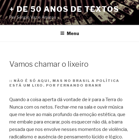
Pular
+ DE 50 ANOS DE TEXTOS
para
Por Sérgio Vaz e Amigos
o
conteúdo
Menu
Vamos chamar o lixeiro
::
NÃO É SÓ AQUI, MAS NO BRASIL A POLÍTICA
ESTÁ UM LIXO. POR FERNANDO BRANR
Quando a coisa aperta dá vontade de ir para a Terra do
Nunca com os netos. Fechar-me na sala e ouvir música
que me leve ao mais profundo da emoção estética, que
me embale para encarar, pois esquecer não dá, a barra
pesada que nos envolve nesses momentos de violência,
radicalismo e ausência de pensamento lúcido e lógico.