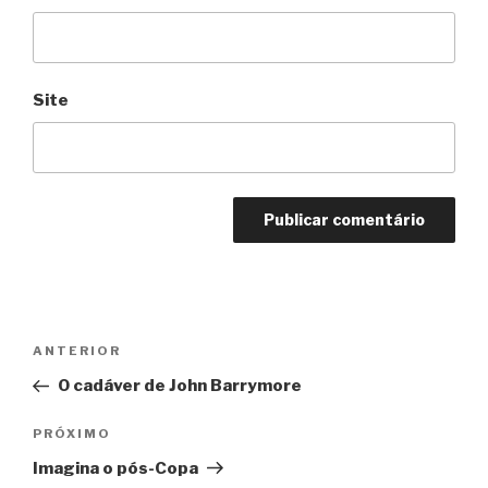
Site
Navegação
Anterior
ANTERIOR
de
O cadáver de John Barrymore
Post
Próximo
PRÓXIMO
Imagina o pós-Copa