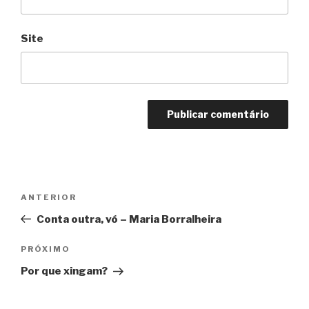
Site
Navegação
Anterior
ANTERIOR
de
Conta outra, vó – Maria Borralheira
Post
Próximo
PRÓXIMO
Por que xingam?