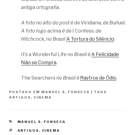
antiga ortografia.
A foto no alto do post é de
Viridiana,
de Buñuel.
A foto logo acima é de
I Confess,
de
Hitchcock, no Brasil
A Tortura do Silêncio
.
It’s a Wonderful Life
no Brasil é
A Felicidade
Não se Compra
.
The Searchers
no Brasil é
Rastros de Ódio
.
POSTADO EM
MANUEL S. FONSECA
|
TAGS
ARTIGOS
,
CINEMA
CATEGORIAS
MANUEL S. FONSECA
TAGS
ARTIGOS
,
CINEMA