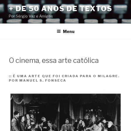
Pular
+ DE 50 ANOS DE TEXTOS
para
Por Sérgio Vaz e Amigos
o
conteúdo
Menu
O cinema, essa arte católica
::
É UMA ARTE QUE FOI CRIADA PARA O MILAGRE.
POR MANUEL S. FONSECA