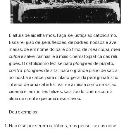
É altura de ajo­e­lhar­mos. Faça-se jus­tiça ao cato­li­cismo.
Essa reli­gião de genu­fle­xões, de padres-nossos e ave-
marias, de em nome do pai e do filho, de
mea culpa
,
mea
culpa
e salve-rainhas, é a mais cine­ma­to­grá­fica das reli­
giões.
O cato­li­cismo fez-se para
plon­gées
de púl­pito,
contra-plongées
de altar, para o grande plano de sacrá­
rio, hós­tia e cálice, para o plano geral da pere­grina luz no
inte­rior de uma cate­dral. Vai-se à missa como se vai ao
cinema e, em noi­tes feli­zes, saía-se do cinema com a
alma de crente que uma missa lavou.
Dou exem­plos:
Não é só por serem cató­li­cos, mas pense-se nas obras-