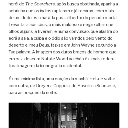
herói de
The Sear­chers
, após busca obs­ti­nada, apa­nha a
sobri­nha que os índios rap­ta­ram e já toca­ram com mais
de um dedo. Vai matá-la para a liber­tar do pecado mor­tal.
Levanta-a aos céus, o mais mal­doso e negro olhar que
olhos alguns já tive­ram, e numa con­vul­são, que alas­tra do
ecrã à sala, a culpa e o ódio são var­ri­dos pelo vento do
deserto e, meu Deus, faz-se em John Wayne segundo a
Tua pala­vra. A ima­gem dos duros bra­ços de homem que,
em paz, des­cem Nata­lie Wood ao chão é a mais reden­
tora ima­gem da ico­no­gra­fia ocidental.
É uma mínima lista, uma ora­ção da manhã. Hei-de vol­tar
com outra, de Dreyer a Cop­pola, de Paso­lini a Scor­sese,
para as ora­ções da noite.