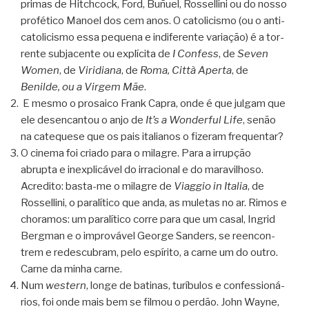
primas de Hit­ch­cock, Ford, Buñuel, Ros­sel­lini ou do nosso
pro­fé­tico Manoel dos cem anos. O cato­li­cismo (ou o anti­
ca­to­li­cismo essa pequena e indi­fe­rente vari­a­ção) é a tor­
rente sub­ja­cente ou explí­cita de
I Con­fess
, de
Seven
Women
, de
Viri­di­ana
, de
Roma, Città Aperta
, de
Benilde, ou a Vir­gem Mãe
.
E mesmo o pro­saico Frank Capra, onde é que jul­gam que
ele desen­can­tou o anjo de
It’s a Won­der­ful Life
, senão
na cate­quese que os pais ita­li­a­nos o fize­ram frequentar?
O cinema foi cri­ado para o mila­gre. Para a irrup­ção
abrupta e inex­pli­cá­vel do irra­ci­o­nal e do mara­vi­lhoso.
Acre­dito: basta-me o mila­gre de
Viag­gio in Ita­lia
, de
Ros­sel­lini, o para­lí­tico que anda, as mule­tas no ar. Rimos e
cho­ra­mos: um para­lí­tico corre para que um casal, Ingrid
Berg­man e o impro­vá­vel George San­ders, se reen­con­
trem e redes­cu­bram, pelo espí­rito, a carne um do outro.
Carne da minha carne.
Num
wes­tern
, longe de bati­nas, turí­bu­los e con­fes­si­o­ná­
rios, foi onde mais bem se fil­mou o per­dão. John Wayne,