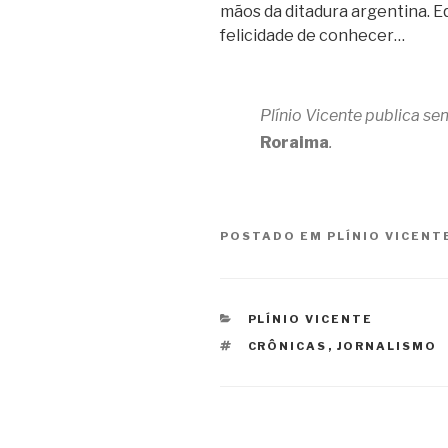
mãos da ditadura argentina. Eq
felicidade de conhecer…
Plínio Vicente publica s
Roraima
.
POSTADO EM
PLÍNIO VICENT
CATEGORIAS
PLÍNIO VICENTE
TAGS
CRÔNICAS
,
JORNALISMO