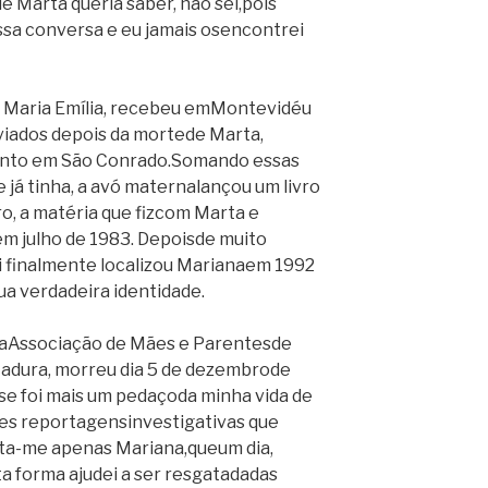
e Marta queria saber, não sei,pois
a conversa e eu jamais osencontrei
de Maria Emília, recebeu emMontevidéu
iados depois da mortede Marta,
nto em São Conrado.Somando essas
já tinha, a avó maternalançou um livro
ro, a matéria que fizcom Marta e
m julho de 1983. Depoisde muito
 finalmente localizou Marianaem 1992
a verdadeira identidade.
 daAssociação de Mães e Parentesde
tadura, morreu dia 5 de dezembrode
e foi mais um pedaçoda minha vida de
res reportagensinvestigativas que
ta-me apenas Mariana,queum dia,
ta forma ajudei a ser resgatadadas