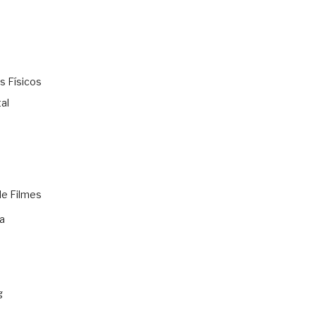
s Físicos
al
de Filmes
a
g