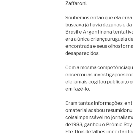
Zaffaroni.
Soubemos então que ela eraa n
buscava já havia dezanos e da
Brasil e Argentinana tentativ
era a única criançauruguaia d
encontrada e seus olhostorn
desaparecidos.
Com a mesma competênciaque
encerrou as investigaçõescom 
ele jamais cogitou publicar,o
em fazê-lo.
Eram tantas informações, ent
omaterial acabou resumidonum
coisaimpensável no jornalismo 
de1983, ganhou o Prêmio Rey
Efe. Dois detalhes importante