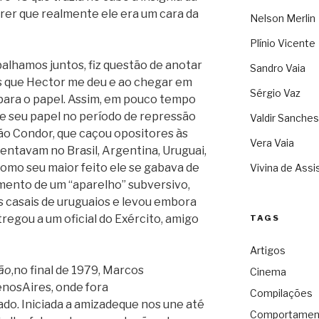
rer que realmente ele era um cara da
Nelson Merlin
Plínio Vicente
alhamos juntos, fiz questão de anotar
Sandro Vaia
que Hector me deu e ao chegar em
Sérgio Vaz
para o papel. Assim, em pouco tempo
e seu papel no período de repressão
Valdir Sanches
o Condor, que caçou opositores às
Vera Vaia
tentavam no Brasil, Argentina, Uruguai,
como seu maior feito ele se gabava de
Vivina de Assi
ento de um “aparelho” subversivo,
s casais de uruguaios e levou embora
regou a um oficial do Exército, amigo
TAGS
Artigos
ão
,no final de 1979, Marcos
Cinema
nosAires, onde fora
Compilações
o. Iniciada a amizadeque nos une até
Comportamen