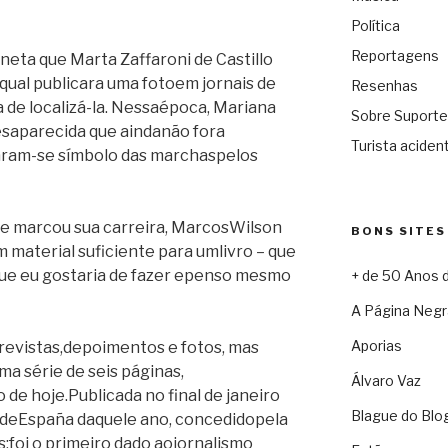
Política
Reportagens
eta que Marta Zaffaroni de Castillo
 qual publicara uma fotoem jornais de
Resenhas
a de localizá-la. Nessaépoca, Mariana
Sobre Suporte
esaparecida que aindanão fora
Turista acident
aram-se símbolo das marchaspelos
 marcou sua carreira, MarcosWilson
BONS SITES
material suficiente para umlivro – que
 que eu gostaria de fazer epenso mesmo
+ de 50 Anos 
A Página Negr
Aporias
revistas,depoimentos e fotos, mas
a série de seis páginas,
Álvaro Vaz
de hoje.Publicada no final de janeiro
Blague do Blo
 deEspaña daquele ano, concedidopela
s:foi o primeiro dado aojornalismo