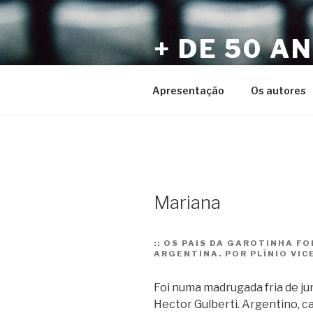
Pular
para
+ DE 50 A
o
conteúdo
Por Sérgio Vaz e Amigos
Apresentação
Os autores
Mariana
::
OS PAIS DA GAROTINHA F
ARGENTINA. POR PLÍNIO VIC
Foi numa madrugada fria de j
Hector Gulberti. Argentino, ca