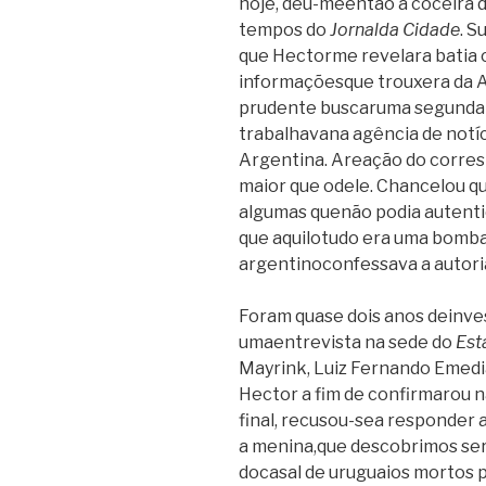
hoje, deu-meentão a coceira d
tempos do
Jornal
da Cidade
. S
que Hectorme revelara batia 
informaçõesque trouxera da 
prudente buscaruma segunda 
trabalhavana agência de notí
Argentina. Areação do corre
maior que odele. Chancelou q
algumas quenão podia autentic
que aquilotudo era uma bomba,
argentinoconfessava a autoria
Foram quase dois anos deinve
umaentrevista na sede do
Est
Mayrink, Luiz Fernando Emed
Hector a fim de confirmarou n
final, recusou-sea responder
a menina,que descobrimos ser M
docasal de uruguaios mortos p