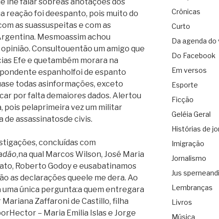
e lhe falar sobreas anotações dos
Crônicas
ua reação foi deespanto, pois muito do
com as suassuspeitas e com as
Curto
Argentina. Mesmoassim achou
Da agenda do 
opinião. Consultouentão um amigo que
Do Facebook
cias Efe e quetambém morara na
Em versos
spondente espanholfoi de espanto
uase todas asinformações, exceto
Esporte
ar por falta demaiores dados. Alertou
Ficção
 pois pelaprimeira vez um militar
Geléia Geral
 de assassinatosde civis.
Histórias de jo
stigações, concluídas com
Imigração
adão
,na qual Marcos Wilson, José Maria
Jornalismo
iato, Roberto Godoy e eusabatinamos
Jus sperneand
ão as declarações queele me dera. Ao
Lembranças
 a uma única pergunta:a quem entregara
ariana Zaffaroni de Castillo, filha
Livros
orHector – Maria Emilia Islas e Jorge
Música