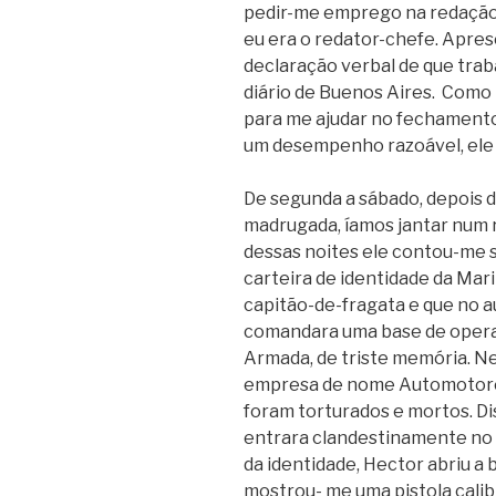
pedir-me emprego na redaçã
eu era o redator-chefe. Apre
declaração verbal de que tra
diário de Buenos Aires.
Como p
para me ajudar no fechamento,
um desempenho razoável, ele f
De segunda a sábado, depois de
madrugada, íamos jantar num r
dessas noites ele contou-me 
carteira de identidade da Mar
capitão-de-fragata e que no a
comandara uma base de operaç
Armada, de triste memória. N
empresa de nome Automotores 
foram torturados e mortos. Di
entrara clandestinamente no B
da identidade, Hector abriu a 
mostrou- me uma pistola calibr