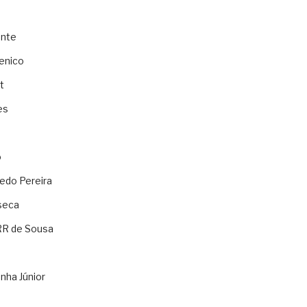
ente
enico
t
es
o
ledo Pereira
seca
RR de Sousa
nha Júnior