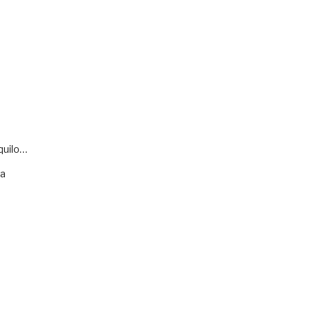
quilo…
va