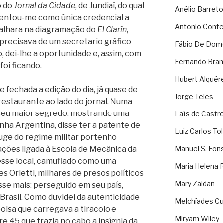
o do
Jornal da Cidade
, de Jundiaí, do qual
Anélio Barreto
sentou-me como única credencial a
Antonio Cont
balhara na diagramação do
El Clarín
,
recisava de um secretario gráfico
Fábio De Dom
 dei-lhe a oportunidade e, assim, com
Fernando Bran
oi ficando.
Hubert Alquér
 fechada a edição do dia, já quase de
Jorge Teles
estaurante ao lado do jornal. Numa
seu maior segredo: mostrando uma
Laïs de Castr
inha Argentina, disse ter a patente de
Luiz Carlos To
uge do regime militar portenho
ões ligada à Escola de Mecânica da
Manuel S. Fon
esse local, camuflado como uma
Maria Helena 
Orletti, milhares de presos políticos
Mary Zaidan
sse mais: perseguido em seu país,
rasil. Como duvidei da autenticidade
Melchíades Cu
bolsa que carregava a tiracolo e
Miryam Wiley
e 45 que trazia no cabo a insígnia da