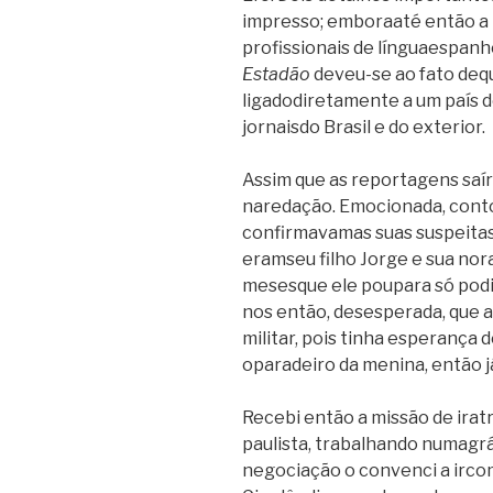
impresso; emboraaté então a 
profissionais de línguaespanh
Estadão
deveu-se ao fato dequ
ligadodiretamente a um país d
jornaisdo Brasil e do exterior.
Assim que as reportagens saír
naredação. Emocionada, conto
confirmavamas suas suspeitas:
eramseu filho Jorge e sua nor
mesesque ele poupara só podi
nos então, desesperada, que 
militar, pois tinha esperança 
oparadeiro da menina, então j
Recebi então a missão de iratr
paulista, trabalhando numagrá
negociação o convenci a ircom