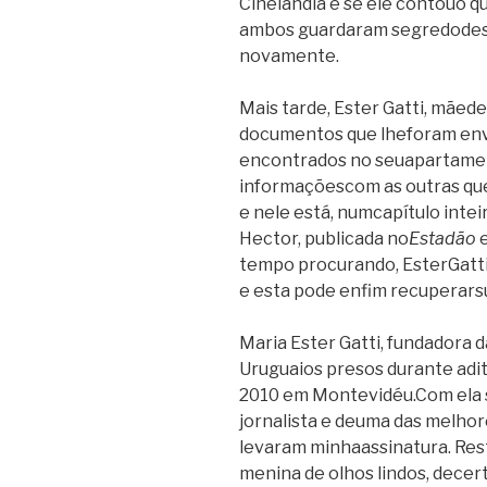
Cinelândia e se ele contouo qu
ambos guardaram segredodess
novamente.
Mais tarde, Ester Gatti, mãe
documentos que lheforam env
encontrados no seuapartame
informaçõescom as outras que 
e nele está, numcapítulo intei
Hector, publicada no
Estadão
e
tempo procurando, EsterGatti
e esta pode enfim recuperarsu
Maria Ester Gatti, fundadora
Uruguaios presos durante adi
2010 em Montevidéu.Com ela s
jornalista e deuma das melho
levaram minhaassinatura. Res
menina de olhos lindos, decer