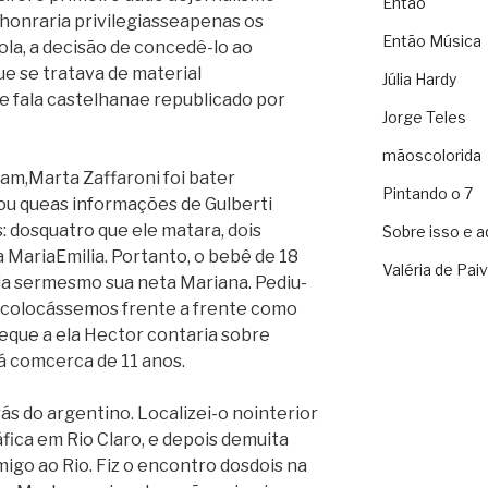
Então
honraria privilegiasseapenas os
Então Música
ola, a decisão de concedê-lo ao
e se tratava de material
Júlia Hardy
e fala castelhanae republicado por
Jorge Teles
mãoscolorida
am,Marta Zaffaroni foi bater
Pintando o 7
u queas informações de Gulberti
 dosquatro que ele matara, dois
Sobre isso e a
a MariaEmilia. Portanto, o bebê de 18
Valéria de Pai
a sermesmo sua neta Mariana. Pediu-
acolocássemos frente a frente como
deque a ela Hector contaria sobre
á comcerca de 11 anos.
ás do argentino. Localizei-o nointerior
fica em Rio Claro, e depois demuita
igo ao Rio. Fiz o encontro dosdois na