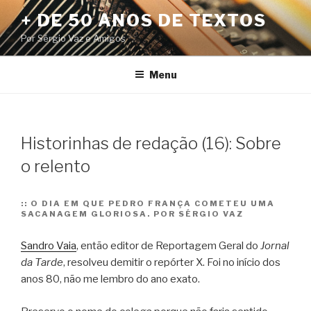
Pular
+ DE 50 ANOS DE TEXTOS
para
Por Sérgio Vaz e Amigos
o
conteúdo
Menu
Historinhas de redação (16): Sobre
o relento
::
O DIA EM QUE PEDRO FRANÇA COMETEU UMA
SACANAGEM GLORIOSA. POR SÉRGIO VAZ
Sandro Vaia
, então editor de Reportagem Geral do
Jornal
da Tarde
, resolveu demitir o repórter X. Foi no início dos
anos 80, não me lembro do ano exato.