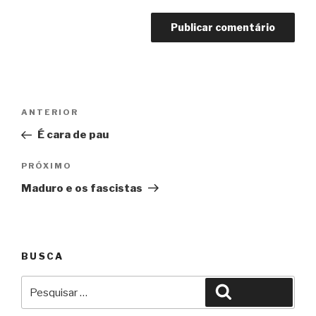
Navegação
Anterior
ANTERIOR
de
É cara de pau
Post
Próximo
PRÓXIMO
Maduro e os fascistas
BUSCA
Pesquisar
Pesquisar
por: