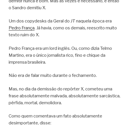
demitir nunca é bom. Mas às vezes é necessário, e então
o Sandro demitiu X.
Um dos copydesks da Geral do
JT
naquela época era
Pedro França
. Já havia, como os demais, reescrito muito
texto ruim do X.
Pedro França era um lord inglês. Ou, como dizia Telmo
Martino, era o único jornalista rico, fino e chique da
imprensa brasileira.
Não era de falar muito durante o fechamento.
Mas, no dia da demissão do repórter X, cometeu uma
frase absolutamente malvada, absolutamente sarcástica,
pérfida, mortal, demolidora.
Como quem comentava um fato absolutamente
desimportante, disse: