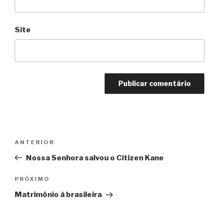
Site
Navegação
Anterior
ANTERIOR
de
Nossa Senhora salvou o Citizen Kane
Post
Próximo
PRÓXIMO
Matrimônio à brasileira