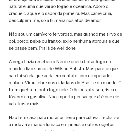
natural e uma que vai ao fogão é oceânica. Adoro o
craque craque e o sabor da primeira. Mas carne crua,
desculpem-me, só a humana nos atos de amor.
Não sou um carnívoro fervoroso, mas quando me sirvo de
boi, porco, peixe ou frango, exijo nenhuma gordura e que
se passe bem. Pra lá de well done.
A nega Luzia recebeu o Nero e queria botar fogo no
mundo, diz o samba de Wilson Batista. Mas parece que
não foi só ela que anda em contato com o imperador
maluco. Virou febre nos cidadãos do Brasil e do mundo. O
trem quebrou , bota fogo nele. O ônibus atrasou, risca o
fósforo na gasolina. Não importa pensar que aí é que ele
vai atrasar mais.
Não tem casa para morar ou terra para cultivar, fecha-se
a rodovia e manda fumaça em pneus e outros objetos