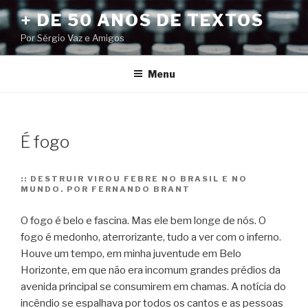
Pular
+ DE 50 ANOS DE TEXTOS
para
Por Sérgio Vaz e Amigos
o
conteúdo
Menu
É fogo
::
DESTRUIR VIROU FEBRE NO BRASIL E NO
MUNDO. POR FERNANDO BRANT
O fogo é belo e fascina. Mas ele bem longe de nós. O
fogo é medonho, aterrorizante, tudo a ver com o inferno.
Houve um tempo, em minha juventude em Belo
Horizonte, em que não era incomum grandes prédios da
avenida principal se consumirem em chamas.
A notícia do
incêndio se espalhava por todos os cantos e as pessoas