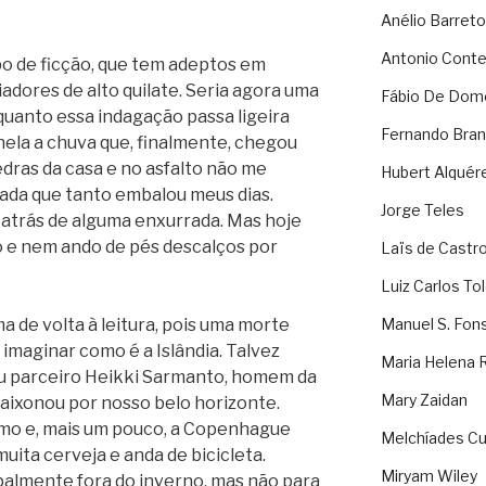
Anélio Barreto
Antonio Cont
po de ficção, que tem adeptos em
adores de alto quilate. Seria agora uma
Fábio De Dom
nquanto essa indagação passa ligeira
Fernando Bran
nela a chuva que, finalmente, chegou
dras da casa e no asfalto não me
Hubert Alquér
hada que tanto embalou meus dias.
Jorge Teles
 atrás de alguma enxurrada. Mas hoje
o e nem ando de pés descalços por
Laïs de Castr
Luiz Carlos To
a de volta à leitura, pois uma morte
Manuel S. Fon
 imaginar como é a Islândia. Talvez
Maria Helena 
u parceiro Heikki Sarmanto, homem da
Mary Zaidan
apaixonou por nosso belo horizonte.
mo e, mais um pouco, a Copenhague
Melchíades Cu
uita cerveja e anda de bicicleta.
Miryam Wiley
ipalmente fora do inverno, mas não para