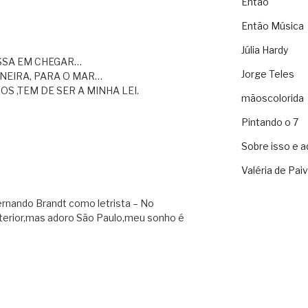
Então
Então Música
Júlia Hardy
SSA EM CHEGAR…
Jorge Teles
ANEIRA, PARA O MAR…
S ,TEM DE SER A MINHA LEI.
mãoscolorida
Pintando o 7
Sobre isso e a
Valéria de Pai
ernando Brandt como letrista – No
terior,mas adoro São Paulo,meu sonho é