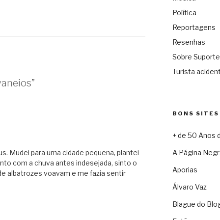
Política
Reportagens
Resenhas
Sobre Suporte
Turista acident
vaneios”
BONS SITES
+ de 50 Anos 
s. Mudei para uma cidade pequena, plantei
A Página Negr
o com a chuva antes indesejada, sinto o
Aporias
 de albatrozes voavam e me fazia sentir
Álvaro Vaz
Blague do Blo