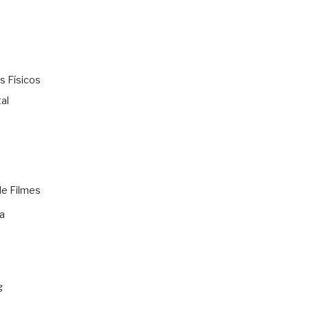
s Físicos
al
de Filmes
a
g