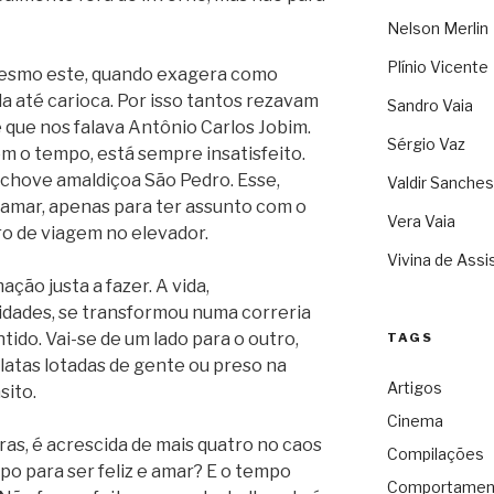
Nelson Merlin
Plínio Vicente
esmo este, quando exagera como
 até carioca. Por isso tantos rezavam
Sandro Vaia
 que nos falava Antônio Carlos Jobim.
Sérgio Vaz
om o tempo, está sempre insatisfeito.
e chove amaldiçoa São Pedro. Esse,
Valdir Sanches
lamar, apenas para ter assunto com o
Vera Vaia
o de viagem no elevador.
Vivina de Assi
ção justa a fazer. A vida,
idades, se transformou numa correria
ido. Vai-se de um lado para o outro,
TAGS
atas lotadas de gente ou preso na
Artigos
sito.
Cinema
oras, é acrescida de mais quatro no caos
Compilações
po para ser feliz e amar? E o tempo
Comportamen