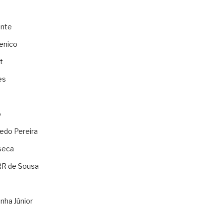
ente
enico
t
es
o
ledo Pereira
seca
RR de Sousa
nha Júnior