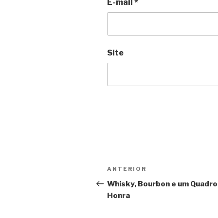
E-mail
*
Site
Navegação
Anterior
ANTERIOR
de
Whisky, Bourbon e um Quadro
Honra
Post