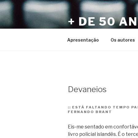
Pular
para
+ DE 50 A
o
conteúdo
Por Sérgio Vaz e Amigos
Apresentação
Os autores
Devaneios
::
ESTÁ FALTANDO TEMPO PAR
FERNANDO BRANT
Eis-me sentado em confortáv
livro policial islandês. É o te