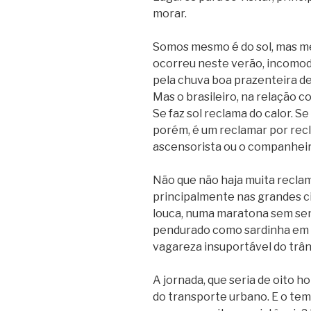
morar.
Somos mesmo é do sol, mas m
ocorreu neste verão, incomoda
pela chuva boa prazenteira de
Mas o brasileiro, na relação c
Se faz sol reclama do calor. S
porém, é um reclamar por rec
ascensorista ou o companheir
Não que não haja muita reclama
principalmente nas grandes c
louca, numa maratona sem sent
pendurado como sardinha em l
vagareza insuportável do trân
A jornada, que seria de oito h
do transporte urbano. E o tem