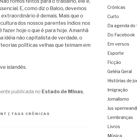
Não fomos feitos para o trabalho, ele é,
Crônicas
ssencial. E, como diz o Baloo, devemos
 extraordinário é demais. Mais que o
Curto
cultura dos nossos parentes índios nos
Da agenda do 
é fazer hoje o que é para hoje. Amanhã
Do Facebook
a idéia não capitalista de verdade, o
Em versos
teorias políticas velhas que teimam em
Esporte
Ficção
ve islandês.
Geléia Geral
Histórias de jo
Imigração
lmente publicada no
Estado de Minas
,
Jornalismo
Jus sperneand
ANT
|
TAGS
CRÔNICAS
Lembranças
Livros
Música