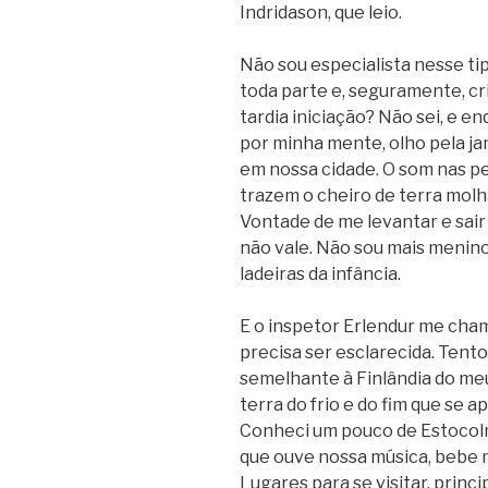
Indridason, que leio.
Não sou especialista nesse ti
toda parte e, seguramente, cri
tardia iniciação? Não sei, e e
por minha mente, olho pela ja
em nossa cidade. O som nas pe
trazem o cheiro de terra mol
Vontade de me levantar e sair
não vale. Não sou mais menin
ladeiras da infância.
E o inspetor Erlendur me cham
precisa ser esclarecida. Tento
semelhante à Finlândia do me
terra do frio e do fim que se 
Conheci um pouco de Estocol
que ouve nossa música, bebe m
Lugares para se visitar, princ