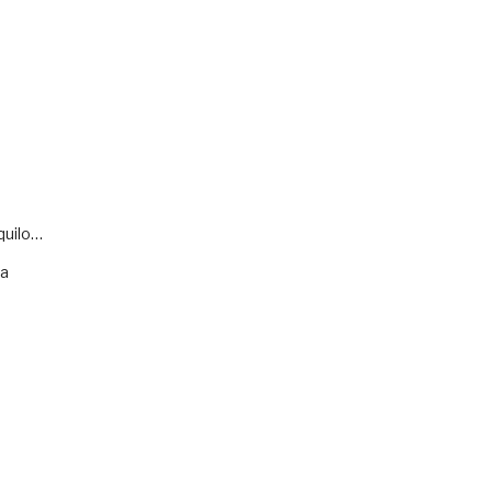
quilo…
va