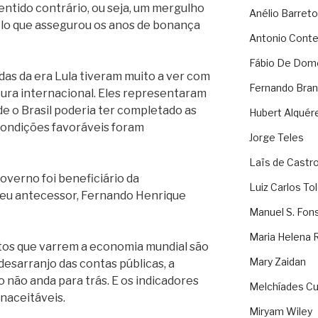
entido contrário, ou seja, um mergulho
Anélio Barreto
lo que assegurou os anos de bonança
Antonio Cont
Fábio De Dom
das da era Lula tiveram muito a ver com
Fernando Bran
tura internacional. Eles representaram
e o Brasil poderia ter completado as
Hubert Alquér
condições favoráveis foram
Jorge Teles
Laïs de Castr
overno foi beneficiário da
Luiz Carlos To
seu antecessor, Fernando Henrique
Manuel S. Fon
Maria Helena 
tos que varrem a economia mundial são
Mary Zaidan
esarranjo das contas públicas, a
 não anda para trás. E os indicadores
Melchíades Cu
naceitáveis.
Miryam Wiley