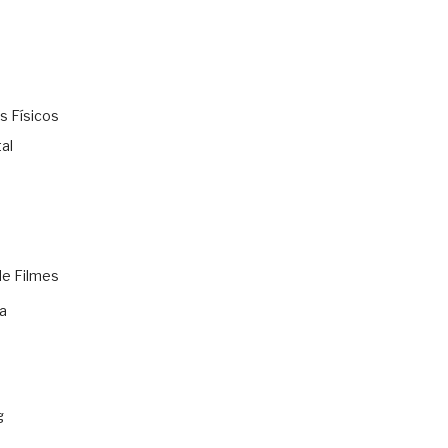
s Físicos
al
de Filmes
a
g