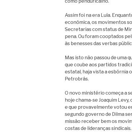
como penduricalho.
Assim foi na era Lula. Enquant
econômica, os movimentos so
Secretarias com status de Min
pena. Ou foram cooptados pe
às benesses das verbas públic
Mas isto não passou de uma q
que coube aos partidos tradici
estatal, haja vista a esbórnia
Petrobrás.
O novo ministério começa a s
hoje chama-se Joaquim Levy,
e que provavelmente votou em
segundo governo de Dilma ser
missão receber bem os movime
costas de lideranças sindicais.