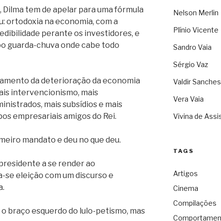
, Dilma tem de apelar para uma fórmula
Nelson Merlin
ou: ortodoxia na economia, com a
Plínio Vicente
dibilidade perante os investidores, e
po guarda-chuva onde cabe todo
Sandro Vaia
Sérgio Vaz
ndamento da deterioração da economia
Valdir Sanches
ais intervencionismo, mais
Vera Vaia
nistrados, mais subsídios e mais
s empresariais amigos do Rei.
Vivina de Assi
imeiro mandato e deu no que deu.
TAGS
 presidente a se render ao
Artigos
a-se eleição com um discurso e
a.
Cinema
Compilações
o braço esquerdo do lulo-petismo, mas
Comportamen