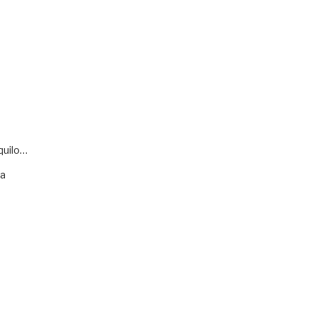
quilo…
va