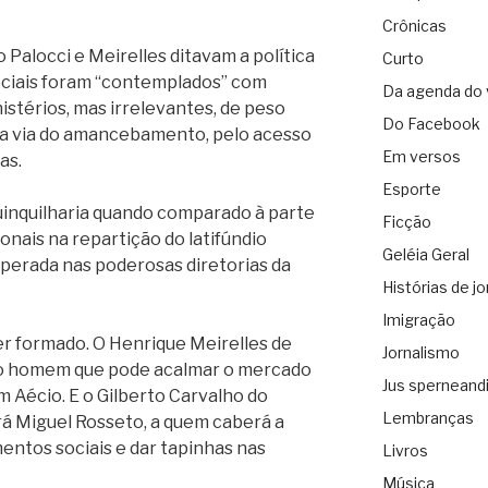
Crônicas
o Palocci e Meirelles ditavam a política
Curto
ciais foram “contemplados” com
Da agenda do 
istérios, mas irrelevantes, de peso
Do Facebook
la via do amancebamento, pelo acesso
Em versos
as.
Esporte
uinquilharia quando comparado à parte
Ficção
onais na repartição do latifúndio
Geléia Geral
 operada nas poderosas diretorias da
Histórias de jo
Imigração
er formado. O Henrique Meirelles de
Jornalismo
 o homem que pode acalmar o mercado
Jus sperneand
 Aécio. E o Gilberto Carvalho do
Lembranças
á Miguel Rosseto, a quem caberá a
ntos sociais e dar tapinhas nas
Livros
Música