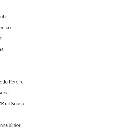
ente
enico
t
es
o
ledo Pereira
seca
RR de Sousa
nha Júnior