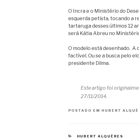
O Incra e o Ministério do Des
esquerda petista, tocando a 
tartaruga desses últimos 12 
será Kátia Abreu no Ministério
O modelo está desenhado. A c
factível. Ou se a busca pelo e
presidente Dilma.
Este artigo foi originalm
27/11/2014.
POSTADO EM
HUBERT ALQUÉ
CATEGORIAS
HUBERT ALQUÉRES