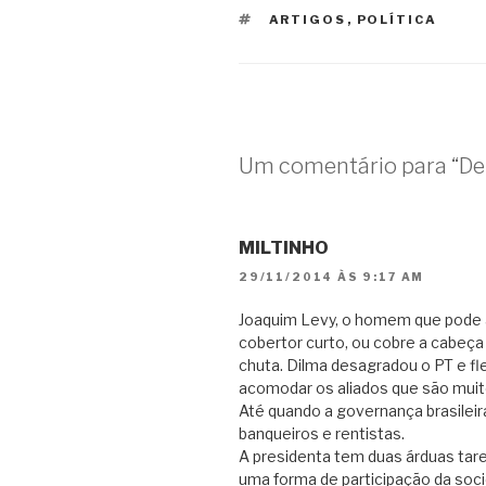
TAGS
ARTIGOS
,
POLÍTICA
Um comentário para “De 
MILTINHO
29/11/2014 ÀS 9:17 AM
Joaquim Levy, o homem que pode 
cobertor curto, ou cobre a cabeç
chuta. Dilma desagradou o PT e f
acomodar os aliados que são muit
Até quando a governança brasileira
banqueiros e rentistas.
A presidenta tem duas árduas tare
uma forma de participação da soc