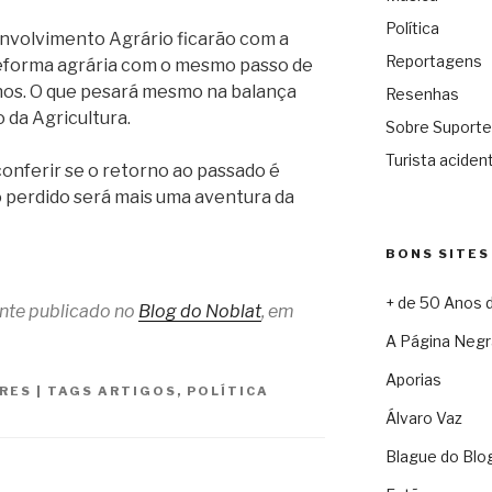
Política
envolvimento Agrário ficarão com a
Reportagens
reforma agrária com o mesmo passo de
anos. O que pesará mesmo na balança
Resenhas
 da Agricultura.
Sobre Suporte
Turista acident
onferir se o retorno ao passado é
lo perdido será mais uma aventura da
BONS SITES
+ de 50 Anos 
ente publicado no
Blog do Noblat
, em
A Página Negr
Aporias
RES
|
TAGS
ARTIGOS
,
POLÍTICA
Álvaro Vaz
Blague do Blo