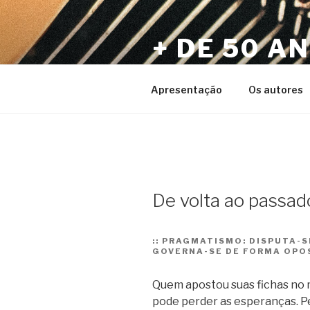
Pular
para
+ DE 50 A
o
conteúdo
Por Sérgio Vaz e Amigos
Apresentação
Os autores
De volta ao passad
::
PRAGMATISMO: DISPUTA-SE
GOVERNA-SE DE FORMA OPO
Quem apostou suas fichas no 
pode perder as esperanças. P