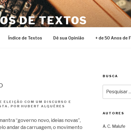
NOS DE TEXTOS
Índice de Textos
Dê sua Opinião
+ de 50 Anos de 
BUSCA
o
Pesquisar
por:
 ELEIÇÃO COM UM DISCURSO E
STA. POR HUBERT ALQUÉRES
AUTORES
mantra “governo novo, ideias novas”,
A. C. Malufe
elo andar da carruagem, o movimento