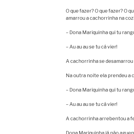
O que fazer? O que fazer? O qu
amarrou a cachorrinha na coz
– Dona Mariquinha qui tu rang
– Au au au se tu cá vier!
A cachorrinha se desamarrou p
Na outra noite ela prendeu a 
– Dona Mariquinha qui tu rang
– Au au au se tu cá vier!
A cachorrinha arrebentou a fe
Dona Mariquinha já não aguent