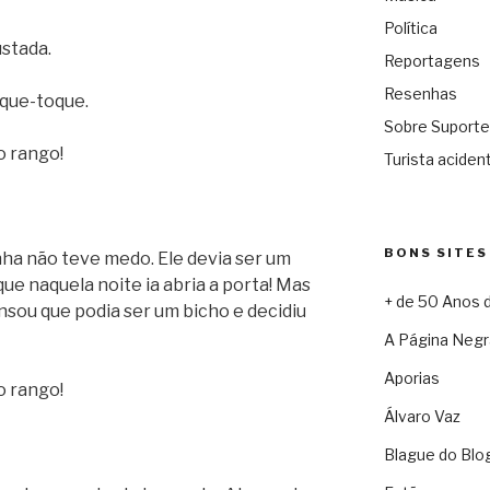
Política
ustada.
Reportagens
Resenhas
que-toque.
Sobre Suporte
o rango!
Turista acident
BONS SITES
ha não teve medo. Ele devia ser um
ue naquela noite ia abria a porta! Mas
+ de 50 Anos 
nsou que podia ser um bicho e decidiu
A Página Negr
Aporias
o rango!
Álvaro Vaz
Blague do Blo