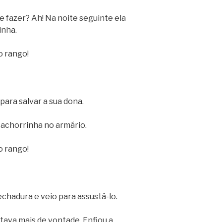
e fazer? Ah! Na noite seguinte ela
inha.
o rango!
ara salvar a sua dona.
cachorrinha no armário.
o rango!
chadura e veio para assustá-lo.
ava mais de vontade. Enfiou a