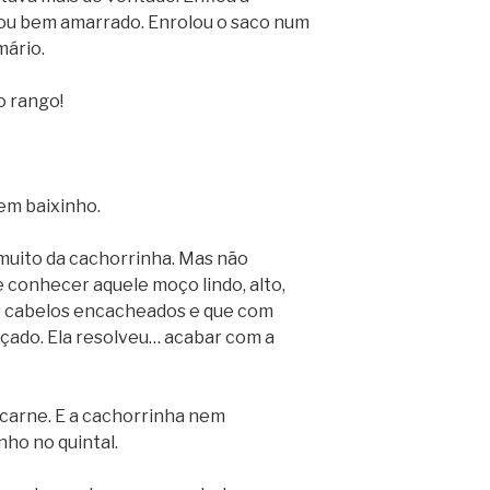
ou bem amarrado. Enrolou o saco num
mário.
o rango!
em baixinho.
muito da cachorrinha. Mas não
 conhecer aquele moço lindo, alto,
os cabelos encacheados e que com
rçado. Ela resolveu… acabar com a
carne. E a cachorrinha nem
ho no quintal.