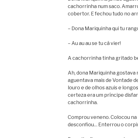
cachorrinha num saco. Amarr
cobertor. E fechou tudo no ar
– Dona Mariquinha qui tu rang
– Au au au se tu cá vier!
A cachorrinha tinha gritado b
Ah, dona Mariquinha gostava 
aguentava mais de Vontade de
louro e de olhos azuis e long
certeza era um príncipe disfa
cachorrinha.
Comprou veneno. Colocou na 
desconfiou… Enterrou o corpin