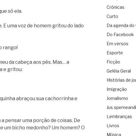
Crônicas
ue só ela.
Curto
. E uma voz de homem gritou do lado
Da agenda do 
Do Facebook
Em versos
o rango!
Esporte
meu da cabeça aos pés. Mas… a
Ficção
 e gritou:
Geléia Geral
Histórias de jo
Imigração
iquinha abraçou sua cachorrinha e
Jornalismo
Jus sperneand
Lembranças
 a pensar uma porção de coisas. De
Livros
a de um bicho medonho? Um homem? O
Música