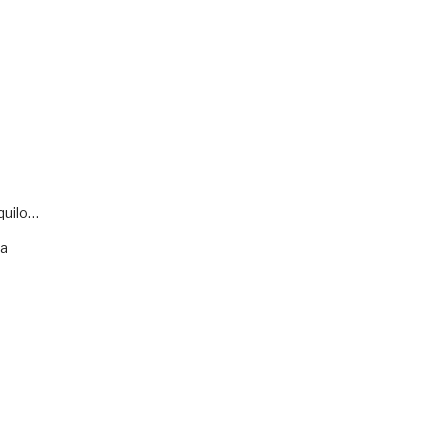
quilo…
va