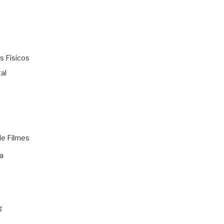
s Físicos
al
de Filmes
a
g