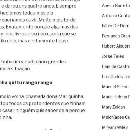
Anélio Barreto
e durou uns quatro anos. E sempre
ecíamos todas, mas ela
Antonio Cont
 queríamos ouvir. Muito mais tarde
Fábio De Dom
odas. Exatamente porque algumas das
m nos livros e eu não queria que se
Fernando Bran
tilo dela, mas certamente houve
Hubert Alquér
Jorge Teles
 tinha um vocabulário grande e
Laïs de Castr
me a situação.
Luiz Carlos To
ha qui tu rango rango
Manuel S. Fon
 meio velha, chamada dona Mariquinha.
Maria Helena 
eitou todos os pretendentes que tinham
Mary Zaidan
e casar ninguém quis saber dela porque
dinha.
Melchíades Cu
Miryam Wiley