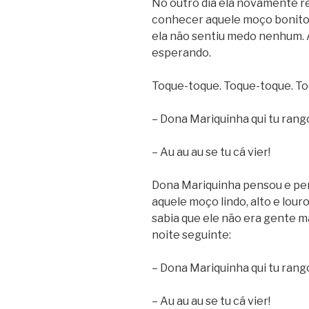
No outro dia ela novamente res
conhecer aquele moço bonito,
ela não sentiu medo nenhum. A
esperando.
Toque-toque. Toque-toque. To
– Dona Mariquinha qui tu rang
– Au au au se tu cá vier!
Dona Mariquinha pensou e pen
aquele moço lindo, alto e lour
sabia que ele não era gente ma
noite seguinte:
– Dona Mariquinha qui tu rang
– Au au au se tu cá vier!