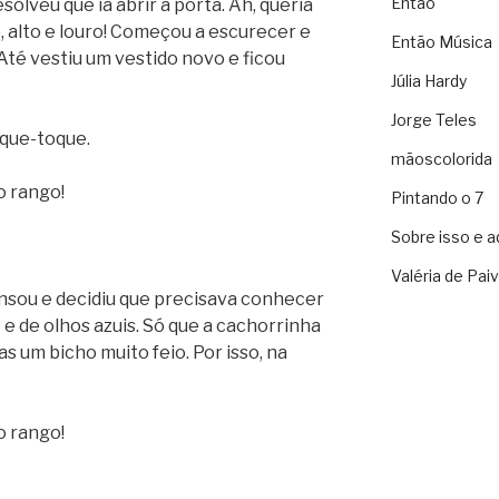
Então
olveu que ia abrir a porta. Ah, queria
 alto e louro! Começou a escurecer e
Então Música
té vestiu um vestido novo e ficou
Júlia Hardy
Jorge Teles
que-toque.
mãoscolorida
o rango!
Pintando o 7
Sobre isso e a
Valéria de Pai
sou e decidiu que precisava conhecer
o e de olhos azuis. Só que a cachorrinha
s um bicho muito feio. Por isso, na
o rango!