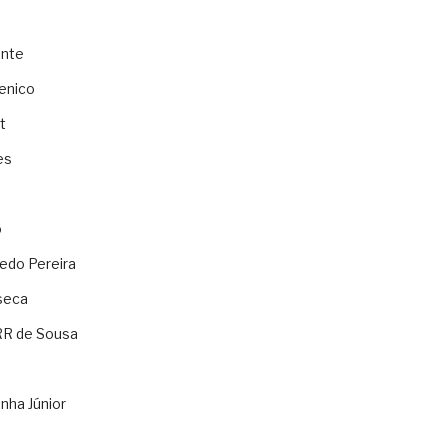
ente
enico
t
es
o
ledo Pereira
seca
RR de Sousa
nha Júnior