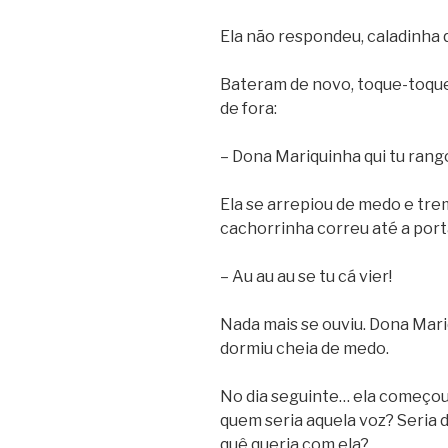
Ela não respondeu, caladinha q
Bateram de novo, toque-toque
de fora:
– Dona Mariquinha qui tu rang
Ela se arrepiou de medo e tre
cachorrinha correu até a porta
– Au au au se tu cá vier!
Nada mais se ouviu. Dona Mar
dormiu cheia de medo.
No dia seguinte… ela começou
quem seria aquela voz? Seri
quê queria com ela?