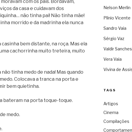
s moravam com os pais. Bordavam,
Nelson Merlin
viços da casa e cuidavam dos
quinha… não tinha pai! Não tinha mãe!
Plínio Vicente
tinha morrido e da madrinha ela nunca
Sandro Vaia
Sérgio Vaz
a casinha bem distante, na roça. Mas ela
Valdir Sanches
uma cachorrinha muito treteira, muito
Vera Vaia
Vivina de Assi
a não tinha medo de nada! Mas quando
 medo. Colocava a tranca na porta e
mir bem quietinha.
TAGS
a bateram na porta toque-toque.
Artigos
Cinema
 de medo.
Compilações
.
Comportamen