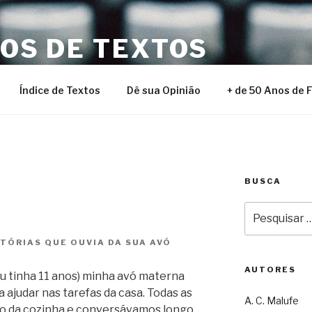
NOS DE TEXTOS
Índice de Textos
Dê sua Opinião
+ de 50 Anos de 
BUSCA
Pesquisar
por:
TÓRIAS QUE OUVIA DA SUA AVÓ
AUTORES
u tinha 11 anos) minha avó materna
 ajudar nas tarefas da casa. Todas as
A. C. Malufe
o da cozinha e conversávamos longo