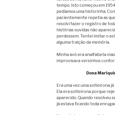
tempo. Isto começou em 1954 
pedíamos uma historinha.
Conh
pacientemente repetia as que
resolvi fazer o registro de t
histórias ouvidas não aparecia
perdessem. Tentei imitar o es
alguma traição da memória.
Minha avó era analfabeta mas
improvisava versinhos confor
Dona Mariquin
Era uma vez uma solteirona já
Ela era solteirona porque rej
aparecido. Quando resolveu s
já estava ficando toda enruga