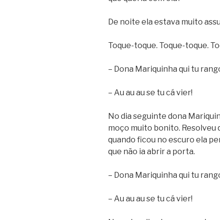
De noite ela estava muito ass
Toque-toque. Toque-toque. To
– Dona Mariquinha qui tu rang
– Au au au se tu cá vier!
No dia seguinte dona Mariquin
moço muito bonito. Resolveu q
quando ficou no escuro ela pe
que não ia abrir a porta.
– Dona Mariquinha qui tu rang
– Au au au se tu cá vier!