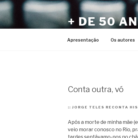
Pular
para
+ DE 50 A
o
conteúdo
Por Sérgio Vaz e Amigos
Apresentação
Os autores
Conta outra, vó
::
JORGE TELES RECONTA HIS
Após a morte de minha mãe (e
veio morar conosco no Rio, pra
tardes sentávamo-nos no chã