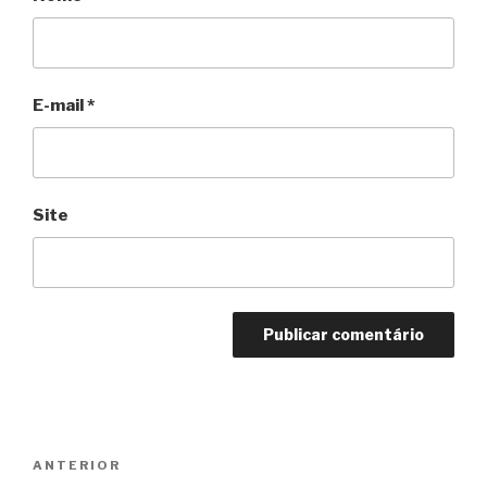
E-mail
*
Site
Navegação
Anterior
ANTERIOR
de