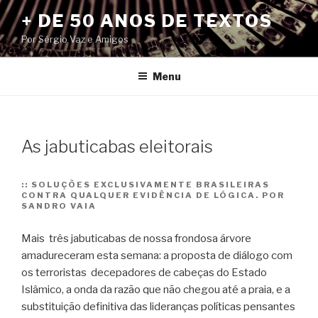
Pular
+ DE 50 ANOS DE TEXTOS
para
Por Sérgio Vaz e Amigos
o
conteúdo
Menu
As jabuticabas eleitorais
::
SOLUÇÕES EXCLUSIVAMENTE BRASILEIRAS
CONTRA QUALQUER EVIDÊNCIA DE LÓGICA. POR
SANDRO VAIA
Mais três jabuticabas de nossa frondosa árvore
amadureceram esta semana: a proposta de diálogo com
os terroristas decepadores de cabeças do Estado
Islâmico, a onda da razão que não chegou até a praia, e a
substituição definitiva das lideranças políticas pensantes