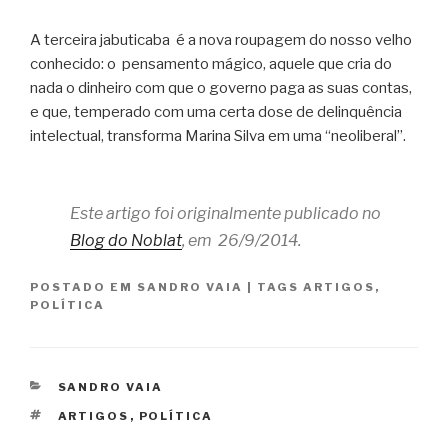
A terceira jabuticaba é a nova roupagem do nosso velho
conhecido: o pensamento mágico, aquele que cria do
nada o dinheiro com que o governo paga as suas contas,
e que, temperado com uma certa dose de delinquência
intelectual, transforma Marina Silva em uma “neoliberal”.
Este artigo foi originalmente publicado no
Blog do Noblat
, em 26/9/2014.
POSTADO EM
SANDRO VAIA
|
TAGS
ARTIGOS
,
POLÍTICA
CATEGORIAS
SANDRO VAIA
TAGS
ARTIGOS
,
POLÍTICA