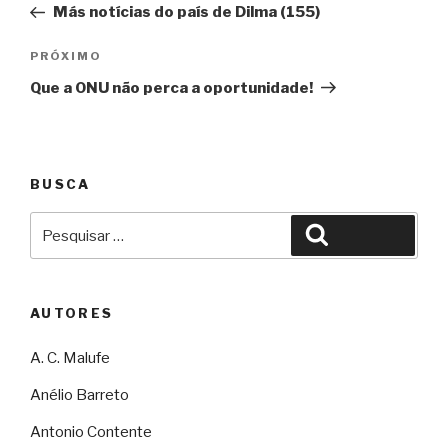
Más notícias do país de Dilma (155)
Post
Próximo
PRÓXIMO
Que a ONU não perca a oportunidade!
BUSCA
Pesquisar
Pesquisar
por:
AUTORES
A. C. Malufe
Anélio Barreto
Antonio Contente