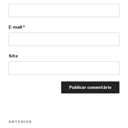
E-mail
*
Site
Navegação
Anterior
ANTERIOR
de