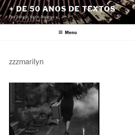
Pular
+ DE 50 ANOS DE TEXTOS
para
Por Sérgio Vaz e Amigos
o
conteúdo
Menu
zzzmarilyn