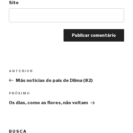
Site
Navegação
Anterior
ANTERIOR
de
Más notícias do país de Dilma (82)
Post
Próximo
PRÓXIMO
Os dias, como as flores, não voltam
BUSCA