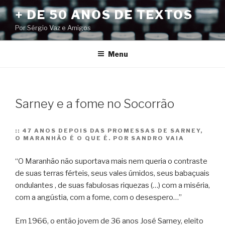
Pular
+ DE 50 ANOS DE TEXTOS
para
Por Sérgio Vaz e Amigos
o
conteúdo
Menu
Sarney e a fome no Socorrão
::
47 ANOS DEPOIS DAS PROMESSAS DE SARNEY,
O MARANHÃO É O QUE É. POR SANDRO VAIA
“O Maranhão não suportava mais nem queria o contraste
de suas terras férteis, seus vales úmidos, seus babaçuais
ondulantes , de suas fabulosas riquezas (…) com a miséria,
com a angústia, com a fome, com o desespero…”
Em 1966, o então jovem de 36 anos José Sarney, eleito