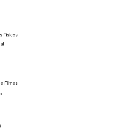
s Físicos
al
de Filmes
a
g