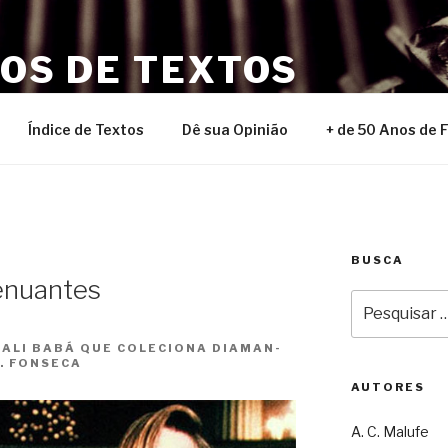
NOS DE TEXTOS
Índice de Textos
Dê sua Opinião
+ de 50 Anos de 
BUSCA
enuantes
Pesquisar
por:
ALI BABÁ QUE COLEC­I­ONA DIA­MAN­
S. FONSECA
AUTORES
A. C. Malufe