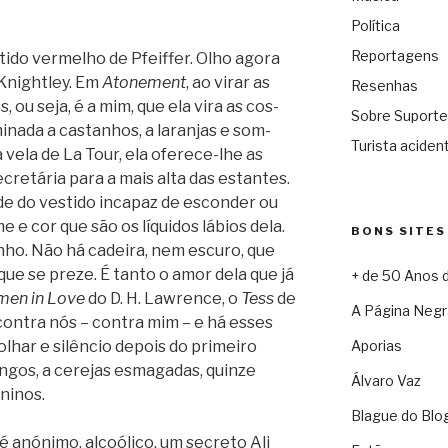
Política
Reportagens
tido ver­me­lho de Pfeif­fer. Olho agora
Knigh­tley. Em
Ato­ne­ment
, ao virar as
Resenhas
, ou seja, é a mim, que ela vira as cos­
Sobre Suporte
mi­nada a cas­ta­nhos, a laran­jas e som­
Turista acident
vela de La Tour, ela oferece-lhe as
re­tá­ria para a mais alta das estan­tes.
de do ves­tido inca­paz de escon­der ou
me e cor que são os líqui­dos lábios dela.
BONS SITES
i­nho. Não há cadeira, nem escuro, que
ue se preze. É tanto o amor dela que já
+ de 50 Anos 
en in Love
do D. H. Lawrence, o
Tess
de
A Página Negr
on­tra nós – con­tra mim – e há esses
olhar e silên­cio depois do pri­meiro
Aporias
an­gos, a cere­jas esma­ga­das, quinze
Álvaro Vaz
aninos.
Blague do Blo
 anó­nimo, alcoó­lico, um secreto Ali