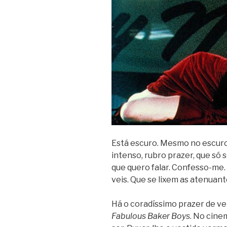
Está escuro. Mesmo no escuro
intenso, rubro pra­zer, que só
que quero falar. Confesso-me. Sã
veis. Que se lixem as ate­nu­an­
Há o cora­dís­simo pra­zer de v
Fabu­lous Baker Boys
. No cinem