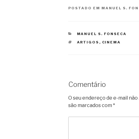
POSTADO EM
MANUEL S. FO
CATEGORIAS
MANUEL S. FONSECA
TAGS
ARTIGOS
,
CINEMA
Comentário
O seu endereço de e-mail não 
são marcados com
*