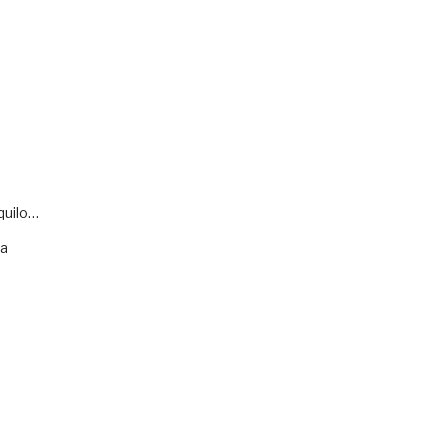
quilo…
va