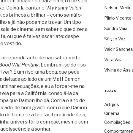
e­lho um boca­di­nho para cima, o que seja
o. Deixá-la can­tar o “
My Funny Valen­
Nelson Merlin
e, os brin­cos a bri­lhar – como semá­fo­
Plínio Vicente
lho e já não pode­mos tra­var. Um tipo
Sandro Vaia
a sala de cinema, sem saber o que dizer a
, ou que é tal­vez escar­late: despe
Sérgio Vaz
se vestido.
Valdir Sanches
e arre­pendi tanto de não saber mate­
Vera Vaia
Good Will Hun­ting
. Lembram-se do riso
Vivina de Assi
 Dri­ver? É um riso, uma boca, que pede
tava dei­tada ao lado de um Matt Damon
rumi­nar equa­ções, e eu a torcer-me na
TAGS
la para a Cali­fór­nia, consolá-la da
mpa que Damon lhe dá. Cor­ria o ano de
Artigos
a ficado, de bom grado, com o que Damon
Cinema
 de humor e à tão fácil ora­li­dade dela,
zi­nha uni­ver­si­tá­ria com que, mesmo sem
Compilações
 ado­les­cên­cia a sonhar.
Comportamen