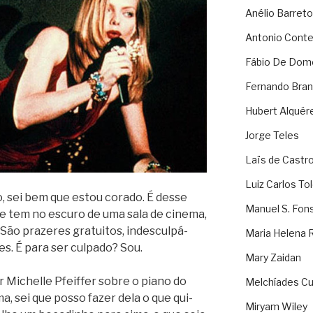
Anélio Barreto
Antonio Cont
Fábio De Dom
Fernando Bran
Hubert Alquér
Jorge Teles
Laïs de Castr
Luiz Carlos To
, sei bem que estou corado. É desse
Manuel S. Fon
 se tem no escuro de uma sala de cinema,
o pra­ze­res gra­tui­tos, indes­cul­pá­
Maria Helena 
tes. É para ser cul­pado? Sou.
Mary Zaidan
er Michelle Pfeif­fer sobre o piano do
Melchíades Cu
a, sei que posso fazer dela o que qui­
Miryam Wiley