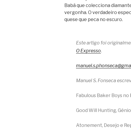
Babá que colec­ci­ona dia­man­te
vergonha. O ver­da­deiro espe
quese que peca no escuro.
Este artigo foi original
O Expresso
.
manuel.s.phonseca@gma
Manuel S. Fonseca escrev
Fabulous Baker Boys no 
Good Will Hunting, Gênio
Atonement, Desejo e Re