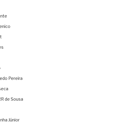
ente
enico
t
es
o
ledo Pereira
seca
RR de Sousa
nha Júnior