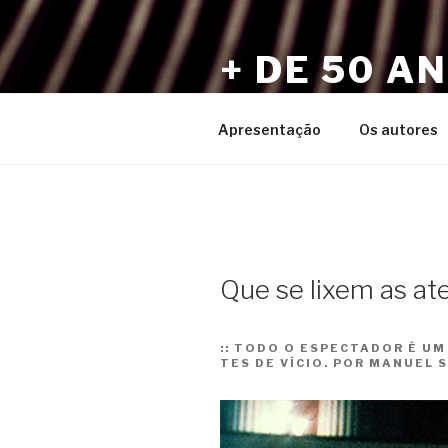
Pular
para
+ DE 50 A
o
conteúdo
Por Sérgio Vaz e Amigos
Apresentação
Os autores
Que se lixem as at
::
TODO O ESPEC­TA­DOR É UM 
TES DE VÍCIO. POR MANUEL 