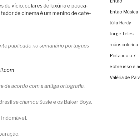
Então
s de vício, cola­res de luxú­ria e pouca-
Então Música
c­ta­dor de cinema é um menino de cate­
Júlia Hardy
Jorge Teles
mãoscolorida
mente publicado no semanário português
Pintando o 7
Sobre isso e a
il.com
Valéria de Pai
e de acordo com a antiga ortografia.
Brasil
se chamou
Susie e os Baker Boys.
 Indomável.
paração.