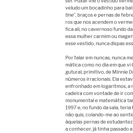
ser. Puxar-lhe o ves­tido ver­m
veludo um boca­di­nho para baix
tine
”, bra­ços e per­nas de febr
ros que nos acen­dem o ver­me­
fica ali, no caver­noso fundo d
essa mulher car­mim ou magenta
esse ves­tido, nunca dis­pas es
Por falar em nun­cas, nunca m
má­tica como no dia em que vi
gutu­ral, pri­mi­tivo, de Min­nie
núme­ros irra­ci­o­nais. Ela es
enfro­nhado em loga­rit­mos, a 
cadeira com von­tade de ir com e
monu­men­tal e mate­má­tica ta
1997 e, no fundo da sala, teri
não quis, colando-me ao sen­tido
àque­las per­nas de estu­dan­te­
a conhe­cer, já tinha pas­sado a